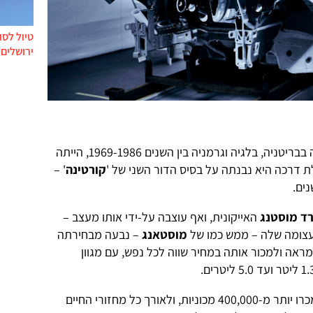
טיול לסו
ירושלים 
המקורית, שיוצרה עבור אירופה בבריטניה, בלגיה וגרמניה בין השנים 1969-1986, הייתה
 דרכה היא נבנתה על בסיס הדור השני של '
קורטינה
' –
ים.
רד מוסטנג
האייקונית, ואף עוצבה על-ידי אותו מעצב –
צומה שלה – ממש כמו של
מוסטאנג
– נבעה מבחירתה
ראה ולמכור אותה במחיר שווה לכל נפש, עם מגוון
כבר במהלך שתי שנותיה הראשונות נמכרו יותר מ-400,000 מכוניות, ולאורך כל מחזורי החיים