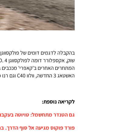
בהקבלה לדגמים דומים של פולקסווגן
המתחרים האחרים ב'קאפרי' מככבים ב
האשטאג 3 החדשה, וולוו C40 וגם רנו מגאן E-Tech.
לקריאה נוספת:
גם הטנדר מתחשמל: טויוטה בעקבות D
פורד פוקוס מגיעה אל סוף הדרך. ב