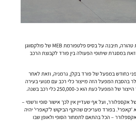
קאפרי חדשה, שתהיה מכונית חשמלית טהורה, תיבנה על בסיס פלטפורמת MEB של פולקסווגן
זאת במסגרת שיתופי הפעולה בין פורד לקבוצת הרכב
ני כחודש במפעל של פורד בקלן, גרמניה, וזאת לאחר
עו כ-2 מיליארד דולר בהסבת המפעל הזה מייצור כלי רכב עם מנועי בעירה
המפעל כעת הוא כ-250,000 כלי רכב בשנה.
אקספלורר, ועל אף שעדיין אין לכך אישור סופי ורשמי –
 'קאפרי'. בפורד מעריכים שהיקף הביקוש ל'קאפרי' יהיה
אקספלורר – הכל בהתאם לתמחור הסופי ולאופן שבו