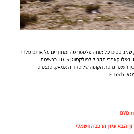
, שמבוססים על אותה פלטפורמה ומתחרים על אותם פלחי
שוק, אקספלורר דומה לפולקסווגן ID. 4 ואילו קאפרי תקביל לפולקסווגן ID. 5. ברשימת
ין השאר גרסת הקופה של סקודה אניאק, סמארט
BY
רוך הבא עידן הרכב החשמלי