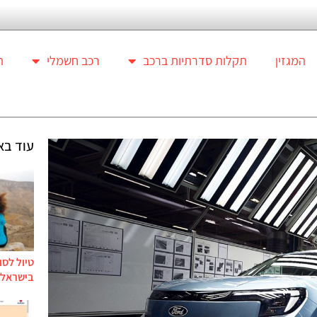
המגזין
תקלות סדרתיות ברכב
רכב חשמלי
ת
עוד בא
טיול לסו
בישראל ל