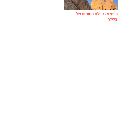
פ"ש: אל טיילת החומות של
בלילה