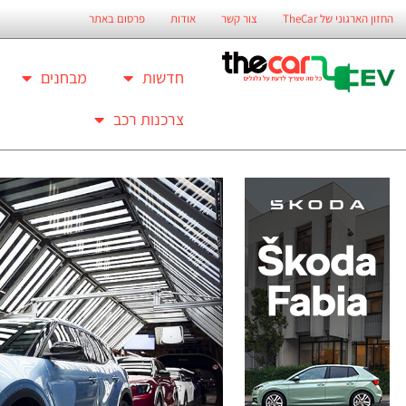
החזון הארגוני של TheCar
צור קשר
אודות
פרסום באתר
חדשות
מבחנים
צרכנות רכב