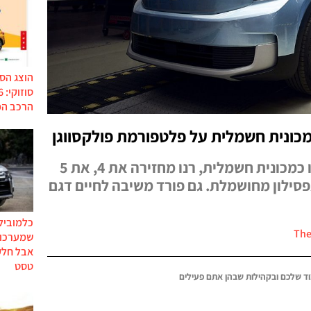
הוצג הס
הרכב המ
מכונית חשמלית על פלטפורמת פולקסווגן
פיאט החזירה את צ'ינקווצ'נטו כמכונית חשמלית, רנו מחזירה את 4, את 5
 אפסילון מחושמלת. גם פורד משיבה לחיים דגם
כלמוביל
שמערכות
אבל חלק
טסט
ד שלכם ובקהילות שבהן אתם פעילים