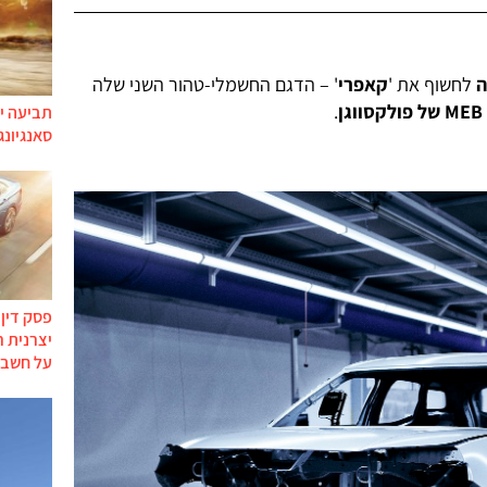
ה
לחשוף את '
קאפרי
' – הדגם החשמלי-טהור השני שלה
ן
.
תביעה יי
סאנגיונג
פסק דין
יצרנית 
על חשבו