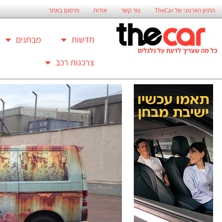
החזון הארגוני של TheCar
צור קשר
אודות
פרסום באתר
חדשות
מבחנים
צרכנות רכב