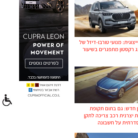
יצוגית: מנועי טורבו-דיזל של
ג רקסטון מתפגרים בשיעור
 חדש: גם בתום תקופת
 יצרנית רכב צריכה לתקן
דרתית על חשבונה