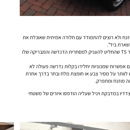
נח ולא רוצים להתמודד עם חלודה אמיתית שאוכלת את
שארת ביד".
קחו למשל את הבעלים של טרנספורטר T5 שהחליט להעניק למסחרית הדנדשה והמבריקה שלו
ים אפשרות שמכוניות יחלידו בקלות נדרשה פעולה לא
 לוותר על מסיר צבע או חומצת מלח ובחר בדרך אחרת
אה מוזנח ומתפרק.
דיו במדבקת ויניל שעליה הודפסו איורים של משטחי