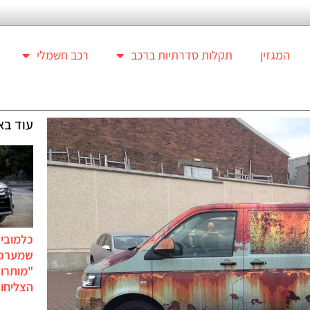
המגזין
תקלות סדרתיות ברכב
רכב חשמלי
עוד בא
כלמוביל
שמערכו
"מותרו
הצליחו 