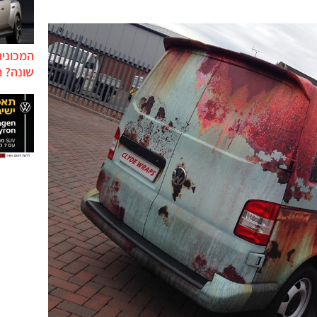
המכונית
שונה? ח