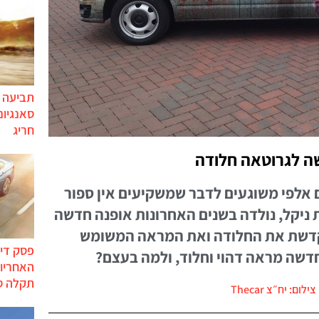
תביעה י
סאנגיונ
חריג
שה לגרוטאה חלודה
 אלפי משוגעים לדבר שמשקיעים אין ספור
 ניקל, נולדה בשנים האחרונות אופנה חדשה
RAT " אשר מקדשת את החלודה ואת המראה המשומש
פסק דין
חדשה מראה דהוי וחלוד, ולמה בעצם?
האחריות
תקלה ס
צילום: יח״צ Thecar