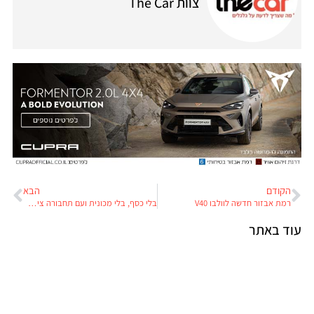
צוות The Car
הקודם
הבא
רמת אבזור חדשה לוולבו V40
בלי כסף, בלי מכונית ועם תחבורה ציבורית גרועה
עוד באתר