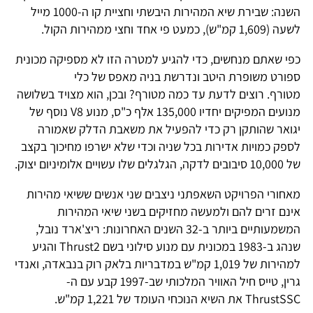
השנה: שבירת שיא המהירות היבשתי וחציית קו ה-1000 מייל
לשעה (1,609 קמ"ש), כמעט פי אחד וחצי ממהירות הקול.
כפי שאתם מנחשים, כדי להגיע למטרה הזו לא מספיקה מכונית
ספורט משופרת היטב ונדרשת בניה מאפס של כלי
מטורף. רוצים לדעת עד כמה מטורף? ובכן, הוא מצויד בשלושה
מנועים המפיקים יחדיו 135,000 אלף כ"ס, מנוע V8 נוסף של
יגואר שהותקן רק כדי להפעיל את משאבת הדלק שאמורה
לספק כמויות אדירות בכל שניה וכדי שלא ישרפו מחיכוך בקצב
של 10,000 סיבובים לדקה, הגלגלים שלו עשויים אלומיניום יצוק.
מאחורי הפרויקט השאפתני ניצבים שני אנשים ששיאי מהירות
אינם זרים להם ולמעשה מחזיקים בשני שיאי המהירות
המשמעותיים ביותר ב-32 השנים האחרונות: ריצ'ארד נובל,
שנהג ב-1983 במכונית עם מנוע סילוני בשם Thrust2 והגיע
למהירות של 1,019 קמ"ש במדבריות בלאק רוק בנבאדה, ואנדי
גרין, טייס חיל האוויר המלכותי שב-1997 קבע עם ה-
ThrustSSC את השיא הנוכחי העומד של 1,221 קמ"ש.