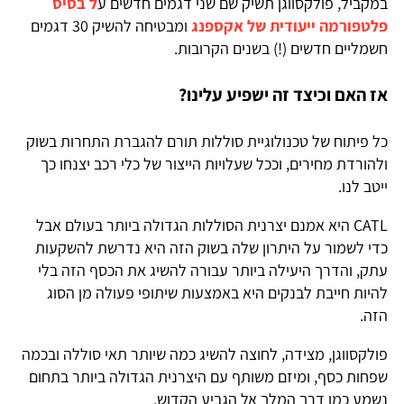
במקביל, פולקסווגן תשיק שם שני דגמים חדשים ע
ל בסיס
פלטפורמה ייעודית של אקספנג
ומבטיחה להשיק 30 דגמים
חשמליים חדשים (!) בשנים הקרובות.
אז האם וכיצד זה ישפיע עלינו?
כל פיתוח של טכנולוגיית סוללות תורם להגברת התחרות בשוק
ולהורדת מחירים, וככל שעלויות הייצור של כלי רכב יצנחו כך
ייטב לנו.
CATL היא אמנם יצרנית הסוללות הגדולה ביותר בעולם אבל
כדי לשמור על היתרון שלה בשוק הזה היא נדרשת להשקעות
עתק, והדרך היעילה ביותר עבורה להשיג את הכסף הזה בלי
להיות חייבת לבנקים היא באמצעות שיתופי פעולה מן הסוג
הזה.
פולקסווגן, מצידה, לחוצה להשיג כמה שיותר תאי סוללה ובכמה
שפחות כסף, ומיזם משותף עם היצרנית הגדולה ביותר בתחום
נשמע כמו דרך המלך אל הגביע הקדוש.