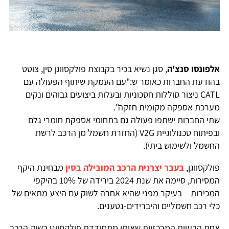
אלפונסו סנצ'ה
, סגן נשיא בכיר בקבוצת פולקסווגן סין, צוטט
בהודעת החברות כאומר ש:"עם העמקת שיתוף הפעולה עם
CATL ניצור סוללות חסכוניות ובעלות ביצועים גבוהים ונקים
מערכת אספקה מקומית חזקה".
שתי החברות ישתפו פעולה גם בתחומי אספקת חומרי גלם
ובפיתוח טכנולוגיית V2G (החזרת חשמל מן הרכב לרשת
החשמל ולשימוש ביתי).
פולקסווגן,
בעבר יצרנית הרכב המובילה בסין
מבחינת היקף
המסירות, סיימה את שנת 2024 בירידה של 10% בהיקפי
המכירות – בעיקר מפני שהיא אחרה לשוק עם היצע מתאים של
כלי רכב חשמליים והיברידים-נטענים.
אחת הבעיות המרכזיות שאיתן מתמודדת פולקסווגן בשוק הרכב