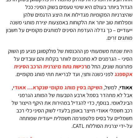
הגדול ביותר בעולם היא שינוי טעמים בשוק הסיני: ככל
שהיצרניות המקומיות מגדילות את היצע הדגמים שלהן
ומפלחות טוב יותר את הלקוחות באמצעות יצירת מותגי משנה
ייעודיים – כך גדלה העדפת הסינים למותגים מקומיים על חשבון
מותגים זרים.
היות שנתח משמעותי מן ההכנסות של פולקסווגן מגיע מן השוק
הסיני – הגרמנים לא מתכננים לוותר בקלות והם עובדים על
פתרונות שונים, החל מ
רכישת נתח מיצרנית הרכב הסינית
אקספנג
לפני כשנה וחצי, ועד לבריאת תתי מותג מקומיים.
אאודי
, למשל,
השיקה בסין מותג מקומי שנקרא… אאודי
,
אבל לא מתהדר בסמל ארבע הטבעות של המותג הגרמני
הבינלאומי. בנוסף, כדי להגדיל במהירות את היקף הייצור של
רכב חשמלי אאודי תייצר באופן בלעדי לשוק הסיני כלי רכב
חשמליים על בסיס פלטפורמה חשמלית ייעודית שפותחה
על-ידי יצרנית הסוללות CATL.