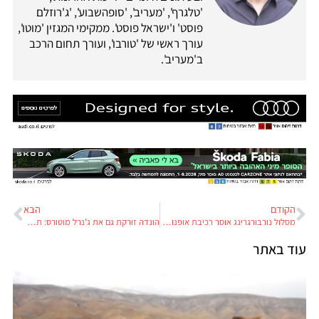
'טלגרף', 'מעריב', 'סופהשבוע', 'ג'רוזלם
פוסט' ו'ישראל פוסט'. ממקימי המגזין 'מוטו',
עורך ראשי של 'טורבו', ועורך תחום הרכב
ב'מעריב'.
הקודם
הבא
מסלול נורבורגרינג אוסר רכיבת אופנועים פרטיים. וגם: אופנוענים מכורים לגבס
הונדה זורקת גם את ג'נרל מוטורס: תפתח לבדה את טכנולוגיית המימן
עוד באתר