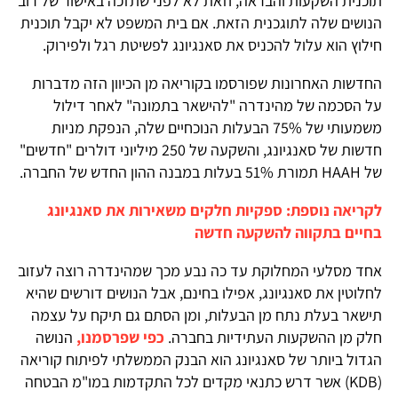
תוכנית השקעות והבראה, וזאת לא לפני שתזכה באישור של רוב
הנושים שלה לתוגכנית הזאת. אם בית המשפט לא יקבל תוכנית
חילוץ הוא עלול להכניס את סאנגיונג לפשיטת רגל ולפירוק.
החדשות האחרונות שפורסמו בקוריאה מן הכיוון הזה מדברות
על הסכמה של מהינדרה "להישאר בתמונה" לאחר דילול
משמעותי של 75% הבעלות הנוכחיים שלה, הנפקת מניות
חדשות של סאנגיונג, והשקעה של 250 מיליוני דולרים "חדשים"
של HAAH תמורת 51% בעלות במבנה ההון החדש של החברה.
לקריאה נוספת: ספקיות חלקים משאירות את סאנגיונג
בחיים בתקווה להשקעה חדשה
אחד מסלעי המחלוקת עד כה נבע מכך שמהינדרה רוצה לעזוב
לחלוטין את סאנגיונג, אפילו בחינם, אבל הנושים דורשים שהיא
תישאר בעלת נתח מן הבעלות, ומן הסתם גם תיקח על עצמה
חלק מן ההשקעות העתידיות בחברה.
כפי שפרסמנו,
הנושה
הגדול ביותר של סאנגיונג הוא הבנק הממשלתי לפיתוח קוריאה
(KDB) אשר דרש כתנאי מקדים לכל התקדמות במו"מ הבטחה