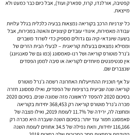
קפטיבה, אורלנדו, קרוז, ספארק ועוד), אבל כיום כבר כמעט ולא
מייצאת.
כל יצרניות הרכב בקוריאה נמצאות בבעיה כלכלית בגלל עלויות
עבודה מאמירות, איגודי עובדים קיצוניים והאטה במכירות, אבל
בשעה שיונדאי-קיה גם גדולים מספיק כדי לשרוד משברים
וממילא נמצאים בבעלות קוריאנית – לבעלי הבית הזרים של
ג'נרל מוטורס קוריאה ושל רנו-סאמסונג (כמו גם של סאנגיונג)
אין סנטימנטים מיוחדים לקוריאה או סיבה לממן הפסדים
שנצברים שם.
על אף תוכנית ההתייעלות האחרונה רשמה ג'נרל מוטורס
קוריאה שנה שביעית ברציפות של הפסדים, ואילו סמסונג חזרה
בסיכום 2020 להפסד לראשונה מזה שמונה שנים. בסיכום 2020
מכרה ג'נרל מוטורס קוריאה רק 368,453 יחידות בקוריאה
ומחוצה לה, ירידה של 11.7% לעומת 2019, ואילו מצבה של
סאמסונג חמור עוד יותר: בסיכום השנה שעברה היא מכרה רק
116,166 יחידות, וזאת נפילה של 34.5 אחוזים לעומת השנה
הקודמת וכמחצית מסך המכירות שלה בסיכום 2018.