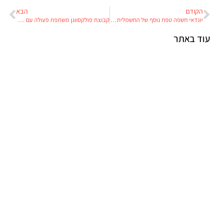
הקודם
הבא
יונדאי חשפה טפח נוסף של החשמלית החדשה שלה
קבוצת פולקסווגן משתפת פעולה עם מיקרוסופט בדרך למכונית האוטונומית
עוד באתר