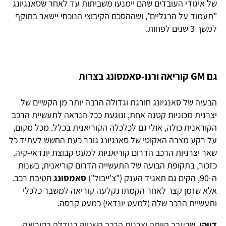
של איגודי העובדים שהם יימנעו משביתות עד לאחר שסאנגיונג
"תעמוד על הרגליים", ושההסכם הקיבוצי הנוכחי יישאר בתוקף
למשך 3 שנים לפחות.
גם GM קוריאה ורנו-סאמסונג בצרות
הבעיה של סאנגיונג חורגת וגדולה הרבה יותר מן הקשיים של
יצרנית מכוניות קטנה אחת, ונוגעת ככל הנראה לתעשיית הרכב
הקוראנית כולה, אולי גם לכלכלה הקוריאנית בכלל. מכל מקום,
על רקע מצבה האקוטי של סאנגיונג גובר כעת החשש לעתיד כל
שאר יצרניות הרכב הדרום קוריאניות למעט קבוצת יונדאי-קיה.
כזכור, בתקופת הבועה של התעשייה הדרום קוריאנית, בשנות
ה-90, הקים גם תאגיד הענק ("צ'ייבול")
סאמסונג
חטיבת רכב.
אלא שזמן קצר לאחר הקמתו נקלעה קוריאה למשבר כלכלי
ותעשיית הרכב שלה (למעט יונדאי) כמעט קרסה.
דייהו
, שבעבר הייתה יצרנית הרכב השנייה בגודלה בקוריאה,