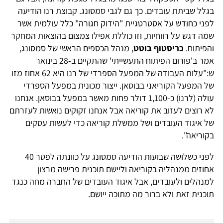
בגלל שביתת עובדים. כך גם לגבי סמסונג. קבוצת רנו הודיעה
לפני כחודש על אסטרטגיית "הידוק חגורה" כלל עולמית אשר
שמה דגש על רווחיות, וזו כוללת אפילו צמצום בהוצאות המחקר
והפיתוח.
כריסטוף בוטט
, מנהל הכספים הראשי של סמסונג,
אמר ב'פורום הפיתוח התעשייתי' שהתקיים ב-28 בינואר
ש:"עלות העבודה של המפעל הספרדי של רנו היא 62 אחוז מזו
של המפעל הקוריאני בבוסאן. ייצור מכונית במפעל הספרדי
עולה (לרנו) כ-1,100 דולר פחות מאשר במפעל בבוסאן. אנחנו
לא רוצים לעזוב את קוריאה אבל אנחנו זקוקים נואשות לעזרתם
של איגוד העובדים ושל ממשלת קוריאה כדי לעשות עסקים
בקוריאה".
לפני כשלושה שבועות הודיעה סמסונג על כוונתה לפטר 40
אחוזים ממנהליה בקוריאה וליישם תוכנית פרישה מרצון
למנהלים ולעובדים, אבל איגוד העובדים של החברה מחה כנגד
תוכנית זאת ולא ברור מה מתוכה ייושם.