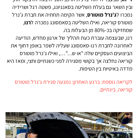
ובין השאר גם בעלת השליטה בסאנגיונג, פשטה רגל ושרידיה
נמכרו ל
ג'נרל מוטורס
, אשר הקימה תחתיה את חברת ג'נרל
מוטורס קוריאה, ואילו השליטה בסאמסונג נמכרה ל
רנו
,
שמחזיקה בכ-80% מן הבעלות בה.
רנו, שבעצמה עוברת כעת תהליך של ארגון מחדש, הודיעה
לאחרונה לחברת רנו-סאמסונג שעליה לשפר באופן דחוף את
הביצועים העסקיים שלה "או ש…"…, ואילו ג'נרל מוטורס
קוריאה נחלצה אך בקושי מסגירה לפני כשנתיים וחצי, ומאז היא
מדדה באיטיות בין הטיפות.
לקריאה נוספת: ברגע האחרון: נמנעה סגירת ג'נרל מוטורס
קוריאה. בינתיים.