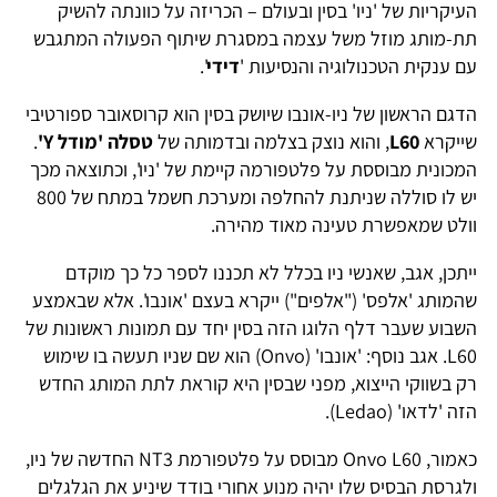
העיקריות של 'ניו' בסין ובעולם – הכריזה על כוונתה להשיק
תת-מותג מוזל משל עצמה במסגרת שיתוף הפעולה המתגבש
עם ענקית הטכנולוגיה והנסיעות '
דידי
'.
הדגם הראשון של ניו-אונבו שיושק בסין הוא קרוסאובר ספורטיבי
שייקרא
L60
, והוא נוצק בצלמה ובדמותה של
טסלה 'מודל Y'
.
המכונית מבוססת על פלטפורמה קיימת של 'ניו', וכתוצאה מכך
יש לו סוללה שניתנת להחלפה ומערכת חשמל במתח של 800
וולט שמאפשרת טעינה מאוד מהירה.
ייתכן, אגב, שאנשי ניו בכלל לא תכננו לספר כל כך מוקדם
שהמותג 'אלפס' ("אלפים") ייקרא בעצם 'אונבו'. אלא שבאמצע
השבוע שעבר דלף הלוגו הזה בסין יחד עם תמונות ראשונות של
L60. אגב נוסף: 'אונבו' (Onvo) הוא שם שניו תעשה בו שימוש
רק בשווקי הייצוא, מפני שבסין היא קוראת לתת המותג החדש
הזה 'לדאו' (Ledao).
כאמור, Onvo L60 מבוסס על פלטפורמת NT3 החדשה של ניו,
ולגרסת הבסיס שלו יהיה מנוע אחורי בודד שיניע את הגלגלים