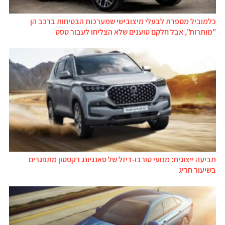
כלמוביל מספרת לבעלי מיצובישי שמערכות הבטיחות ברכב הן
"מותרות", אבל חלקם טוענים שלא הצליחו לעבור טסט
תביעה ייצוגית: מנועי טורבו-דיזל של סאנגיונג רקסטון מתפגרים
בשיעור חריג