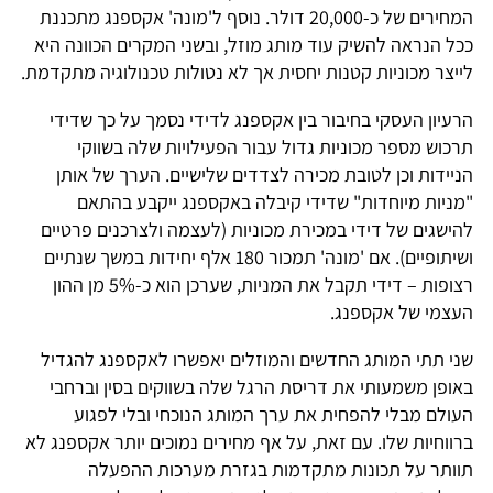
המחירים של כ-20,000 דולר. נוסף ל'מונה' אקספנג מתכננת
ככל הנראה להשיק עוד מותג מוזל, ובשני המקרים הכוונה היא
לייצר מכוניות קטנות יחסית אך לא נטולות טכנולוגיה מתקדמת.
הרעיון העסקי בחיבור בין אקספנג לדידי נסמך על כך שדידי
תרכוש מספר מכוניות גדול עבור הפעילויות שלה בשווקי
הניידות וכן לטובת מכירה לצדדים שלישיים. הערך של אותן
"מניות מיוחדות" שדידי קיבלה באקספנג ייקבע בהתאם
להישגים של דידי במכירת מכוניות (לעצמה ולצרכנים פרטיים
ושיתופיים). אם 'מונה' תמכור 180 אלף יחידות במשך שנתיים
רצופות – דידי תקבל את המניות, שערכן הוא כ-5% מן ההון
העצמי של אקספנג.
שני תתי המותג החדשים והמוזלים יאפשרו לאקספנג להגדיל
באופן משמעותי את דריסת הרגל שלה בשווקים בסין וברחבי
העולם מבלי להפחית את ערך המותג הנוכחי ובלי לפגוע
ברווחיות שלו. עם זאת, על אף מחירים נמוכים יותר אקספנג לא
תוותר על תכונות מתקדמות בגזרת מערכות ההפעלה