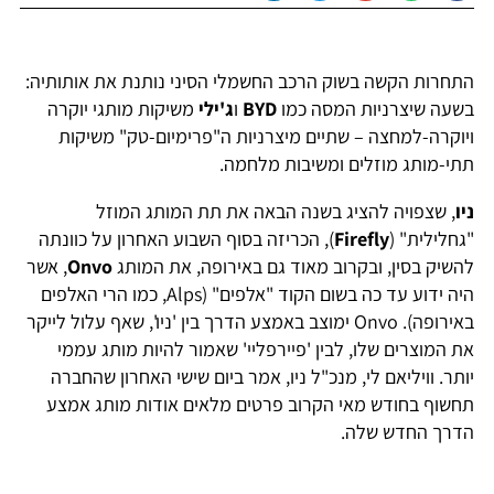
התחרות הקשה בשוק הרכב החשמלי הסיני נותנת את אותותיה:
בשעה שיצרניות המסה כמו
BYD
ו
ג'ילי
משיקות מותגי יוקרה
ויוקרה-למחצה – שתיים מיצרניות ה"פרימיום-טק" משיקות
תתי-מותג מוזלים ומשיבות מלחמה.
ניו
, שצפויה להציג בשנה הבאה את תת המותג המוזל
"גחלילית" (
Firefly
), הכריזה בסוף השבוע האחרון על כוונתה
להשיק בסין, ובקרוב מאוד גם באירופה, את המותג
Onvo
, אשר
היה ידוע עד כה בשום הקוד "אלפים" (Alps, כמו הרי האלפים
באירופה). Onvo ימוצב באמצע הדרך בין 'ניו', שאף עלול לייקר
את המוצרים שלו, לבין 'פיירפליי' שאמור להיות מותג עממי
יותר. וויליאם לי, מנכ"ל ניו, אמר ביום שישי האחרון שהחברה
תחשוף בחודש מאי הקרוב פרטים מלאים אודות מותג אמצע
הדרך החדש שלה.