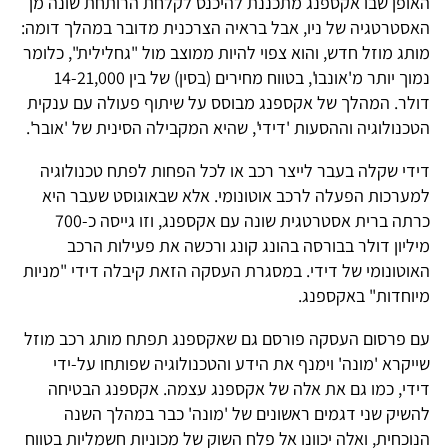
האופן שבו אקספנג מתכננת להיכנס לקלחת הרותחת שונה מן
האסטרטגיה של ניו, אבל בראיה הצרכנית מדובר במהלך דומה:
מותג מוזל חדש, והוא צפוי להיות ממוצב מול "גחלילית", כלומר
נמוך יותר מ'אונבו', בטווח מחירים (בסין) של בין 14-21,000
דולר. המהלך של אקספנג מבוסס על שיתוף פעולה עם ענקית
הטכנולוגיה וההסעות 'דידי', שהיא המקבילה הסינית של 'אובר'.
דידי שקלה בעבר לייצר רכב או לכל הפחות לפתח טכנולוגיה
למערכות הפעלה לרכב אוטונומי. אלא שבאוגוסט שעבר היא
כרתה ברית אסטרטגית שונה עם אקספנג, וזו גייסה כ-700
מיליון דולר בבורסה בהונג קונג ורכשה את פעילות הרכב
האוטונומי של דידי. במסגרת העסקה הזאת קיבלה דידי "מניות
מיוחדות" באקספנג.
עם פרסום העסקה פורסם גם שאקספנג תפתח מותג רכב מוזל
שייקרא 'מונה' וימנף את הידע והטכנולוגיה שפותחו על-ידי
דידי, כמו גם את אלה של אקספנג עצמה. אקספנג הבטיחה
להשיק שני דגמים ראשונים של 'מונה' כבר במהלך השנה
הנוכחית, ואלה יכוונו אל פלח השוק של מכוניות חשמליות בטווח