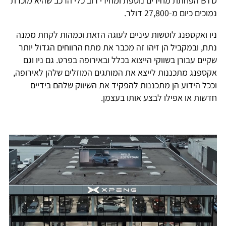
BTD הפחתת מחירים נוספת ומחירי רוב כלי הרכב שהיא מוכרת
נמוכים כיום מ-27,800 דולר.
ניו ואקספנג לוטשות עיניים לעוגה הזאת וכמהות לקחת ממנה
נתח, ובמקביל הן זיהו זה מכבר את מתח הרווחים הגדול יותר
שקיים עבורן בשווקי הייצוא בכלל ובאירופה בפרט. גם ניו וגם
אקספנג מתכננות לייצא את המותגים המוזלים שלהן לאירופה,
וככל הידוע הן מתכננות להפקיד את השיווק שלהם בידיים
חדשות או אפילו לבצע אותו בעצמן.