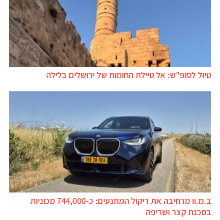
טיול לסופ"ש: אל טיילת החומות של ירושלים בלילה
ב.מ.וו מרחיבה את ריקול המתנעים: כ-744,000 מכוניות
בסכנת קצר ושריפה