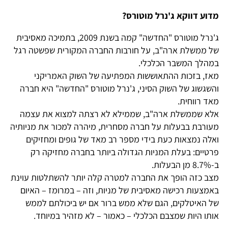
מדוע דווקא ג'נרל מוטורס?
ג'נרל מוטורס "החדשה" קמה בשנת 2009, בתמיכה מאסיבית
של ממשלת ארה"ב, על חורבות החברה המקורית שפשטה רגל
במהלך המשבר הכלכלי.
מאז, בזכות ההתאוששות המפתיעה של השוק האמריקני
והשגשוג של השוק הסיני, ג'נרל מוטורס "החדשה" היא חברה
מאד רווחית.
אלא שממשלת ארה"ב, שממילא לא רצתה למצוא את עצמה
מעורבת בבעלות על חברה מסחרית, מיהרה למכור את מניותיה
ואלה נמצאות כעת בידי מספר רב מאד של גופים ומחזיקים
פרטיים: בעלת המניות הגדולה ביותר בחברה מחזיקה רק
ב-8.7% מן הבעלות.
מצב כזה הופך את החברה למטרה קלה יותר להשתלטות עוינת
באמצעות רכישה מאסיבית של מניות, וזה – במרומז – האיום
של האיטלקים, הגם שלא ממש ברור אם יש ביכולתם לממש
אותו היות שמצבם הכלכלי – כאמור – לא מזהיר במיוחד.