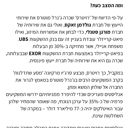
ומה המצב כעת?
על-פי הדיווח של 'רויטרס' שכרה ג'נרל מוטורס את שירותי
הייעוץ של חברת
גולדמן זאקס
, ואולי גם את שירותיה של
חברת
מורגן סטנלי
, כדי לבחון את אפשרויות המיזוג, ואילו
פיאט-קרייזלר עובדת בעניין זה עם בנק ההשקעות
UBS
.
משפחת אניילי, אשר מחזיקה ב-30% מן הבעלות
בפיאט-קרייזלר באמצעות חברת ההשקעות
EXOR
שבבעלותה,
שכרה גם היא את שירותיה של חברת ייעוץ פיננסית.
במקביל, כך רויטרס, מבצע סרג'יו מרקיונה 'מסע שתדלנות'
בקרב המשקיעים הרבים בג'נרל מוטורס במאמץ לגרור את
החברה אל שולחן המשא ומתן.
אנליסטים מעריכים שכדי להיפרד ממניותיהם ידרשו המשקיעים
פרמיה של כ-35% על ערכן הנוכחי, מה שאומר שהמחיר שלהן
עבור האיטלקים יהיה כ-77 מיליארד דולר – במקרה של
השתלטות עוינת.
אנליסטים אחרים טוענים שמדובר אמנם במהלך מסובך ומורכב,