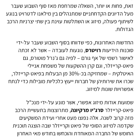
זאת, פחות או יותר, השאלה שמרחפת מאז סוף השבוע שעבר
מעל הדיונים הקדחתניים שמתנהלים בין מילאנו לדטרויט בנוגע
לשיתוף פעולה, מיזוג או השתלטות עוינת בין שתי יצרניות הרכב
הגדולות.
החדשות האחרונות, כפי שדווחו בסוף השבוע שעבר על-ידי
סוכנות הידיעות
רויטרס
, נוגעות לעובדה – אשר לא זכתה
לאישור רשמי של אף גורם – לפיה גם ג'נרל מוטורס, גם
פיאט-קרייזלר, וגם קרן ההשקעות של משפחת אניילי
האיטלקית – שמחזיקה בכ-30% מן הבעלות בפיאט-קרייזלר,
שכרו את שירותיהן של חברות ייעוץ כלכליות מובילות כדי לנתח
אפשרויות שונות למיזוג.
שמועות אודות מיזוג אפשרי, אשר מונע על-ידי מנכ"ל
פיאט-קרייזלר
סרג'יו מרקיונה
, מתרוצצות בתעשיית הרכב
מזה קרוב לשנה. אלה נפוצו מעט אחרי ועידת המשקיעים
שקדמה למיזוג הסופי של פיאט וקרייזלר שבה הוצגה תוכנית
החומש של החברה המאוחדת והוכחשו בחודש מאי האחרון