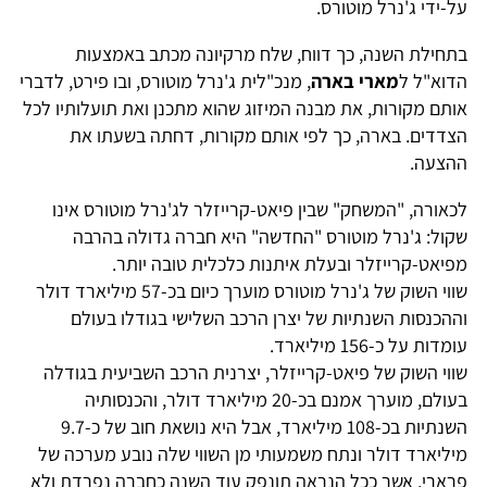
על-ידי ג'נרל מוטורס.
בתחילת השנה, כך דווח, שלח מרקיונה מכתב באמצעות
הדוא"ל ל
מארי בארה
, מנכ"לית ג'נרל מוטורס, ובו פירט, לדברי
אותם מקורות, את מבנה המיזוג שהוא מתכנן ואת תועלותיו לכל
הצדדים. בארה, כך לפי אותם מקורות, דחתה בשעתו את
ההצעה.
לכאורה, "המשחק" שבין פיאט-קרייזלר לג'נרל מוטורס אינו
שקול: ג'נרל מוטורס "החדשה" היא חברה גדולה בהרבה
מפיאט-קרייזלר ובעלת איתנות כלכלית טובה יותר.
שווי השוק של ג'נרל מוטורס מוערך כיום בכ-57 מיליארד דולר
וההכנסות השנתיות של יצרן הרכב השלישי בגודלו בעולם
עומדות על כ-156 מיליארד.
שווי השוק של פיאט-קרייזלר, יצרנית הרכב השביעית בגודלה
בעולם, מוערך אמנם בכ-20 מיליארד דולר, והכנסותיה
השנתיות בכ-108 מיליארד, אבל היא נושאת חוב של כ-9.7
מיליארד דולר ונתח משמעותי מן השווי שלה נובע מערכה של
פרארי, אשר ככל הנראה תונפק עוד השנה כחברה נפרדת ולא