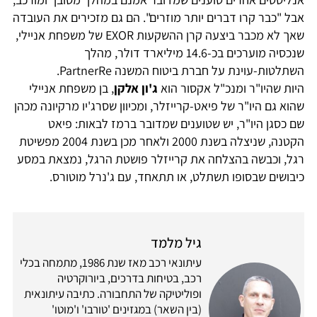
אבל "כבר קרו דברים יותר מוזרים". הם גם מזכירים את העובדה
שאך לא מכבר ביצעה קרן ההשקעות EXOR של משפחת אניילי,
שנכסיה מוערכים בכ-14.6 מיליארד דולר, מהלך
השתלטות-עוינת על חברת ביטוח המשנה PartnerRe.
היות שהיו"ר ומנכ"ל אקסור הוא
ג'ון אלקן
, בן משפחת אניילי
שהוא גם היו"ר של פיאט-קרייזלר, ומכיוון שסרג'יו מרקיונה מכהן
שם כסגן היו"ר, יש שטוענים שמדובר ברמז לבאות: פיאט
הקטנה, שניצלה בשנת 2000 ולאחר מכן בשנת 2004 מפשיטת
רגל, וכבשה בהצלחה את קרייזלר פושטת הרגל, נמצאת במסע
כיבושים שבסופו תשתלט, או תתאחד, עם ג'נרל מוטורס.
גיל מלמד
עיתונאי רכב מאז שנת 1986, מתמחה בכלי
רכב, בטיחות בדרכים, ביורוקרטיה
ופוליטיקה של התחבורה. כתיבה עיתונאית
(בין השאר) במגזינים 'טורבו' ו'מוטו'