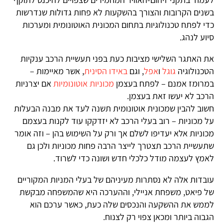
בשנים הקרובות והצורך בהשקעות לא פחות גדולות שנדרשות
כדי לפתח טכנולוגיות בתחום המכונית האוטונומית ומערכות
סיוע לנהג.
את האתגר השלישי מציבות כעת בפני תעשיית הרכב ענקיות
הטכנולוגיה
גוגל
ו
אפל
, וגם
באידו הסינית
, אשר מאיימות –
במרומז אמנם – לפתח בעצמן
מכוניות אוטונומיות
אם יצרניות
הרכב לא יעשו זאת בעצמן.
חשוב להבין שמכונית אוטונומית תשנה לעד את מבנה הבעלות
על מכוניות – רוב בעלי הרכב לא יזדקקו עוד לקנות בעצמם
מכוניות אלא יעדיפו לשלם אך ורק על השימוש בהן – וזה אומר
שתעשיית הרכב תצטרך לייצר הרבה פחות מכוניות ולכן גם
לאמץ לעצמה מודל כלכלי חדש ושונה כדי לשרוד.
עובדות אלה לא נסתרות מעיניהם של בעלי המניות המקוריים
של פיאט, משפחת אניילי, וההערכה היא שהמשפחה מבקשת
לממש את ההשקעה והנכסים שלה כעת, כאשר ערכם הוא
הגבוה ביותר ומכאן צפוי רק לצנוח.