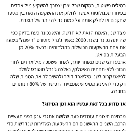
במילים פשוטות, במקום שכל יצרן יצטרך להשקיע מיליארדים
בפיתוח טכנולוגיות אפשר לחלוק את ההשקעה הזאת בין מספר
שחקנים או לחלק אותה על כמות גדולה יותר של תוצרת.
מצד שני, האמת הזאת לא חדשה, והיא נכונה כעת בדיוק כפי
שהייתה נכונה בשנת 2000 כאשר ג'נרל מוטורס "הישנה" ביצעה
את אחת ההשקעות הכושלות בתולדותיה ורכשה 20% מן
הבעלות בפיאט.
ארבע וחצי שנים מאוחר יותר, לאחר ששפכה מיליארדים לתוך
הבור-ללא-תחתית האיטלקי, נאלצה ג'נרל מוטורס לשלם
לפיאט קרוב לשני מיליארד דולר ולהשיב לה את המניות שלה
רק כדי להימנע ממימוש אופציית הרכישה של 80% הנותרים
בחברה.
אז מדוע בכל זאת עכשיו הוא זמן המיזוג?
מבחינה חיצונית עומדים כעת שלושה אתגרי ענק בפני תעשיית
הרכב, השניים הראשונים הם ההשקעות האדירות שנדרשות כדי
לעמוד בתקני זיהום-האוויר המחמירים שצפויים להיכנס לתוקף