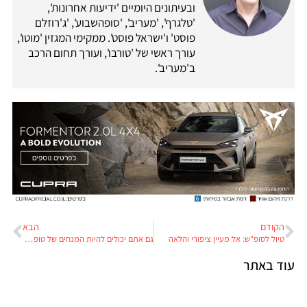
ובעיתונים היומיים 'ידיעות אחרונות',
'טלגרף', 'מעריב', 'סופהשבוע', 'ג'רוזלם
פוסט' ו'ישראל פוסט'. ממקימי המגזין 'מוטו',
עורך ראשי של 'טורבו', ועורך תחום הרכב
ב'מעריב'.
הקודם
הבא
טיול לסופ"ש: אל מעיין ציפורי והלאה
גם אתם יכולים להיות המנחים של טופ גיר
עוד באתר