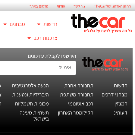
החזון הארגוני של TheCar
צור קשר
אודות
פרסום באתר
חדשות
מבחנים
צרכנות רכב
הירשמו לקבלת עדכונים
חדשות
תחבורה אחרת
הנעה אלטרנטיבית
א
מבחני דרכים
תחבורה משתפת
היברידיות ונטענות
צ
המגזין
רכב אוטונומי
מכוניות חשמליות
ת
דעותינו
הקילומטר האחרון
תשתיות טעינה
בישראל