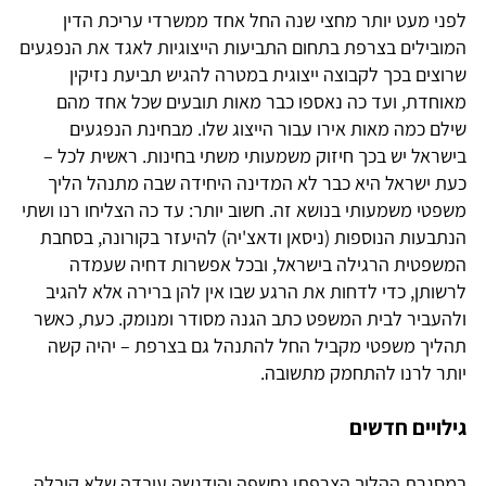
לפני מעט יותר מחצי שנה החל אחד ממשרדי עריכת הדין
המובילים בצרפת בתחום התביעות הייצוגיות לאגד את הנפגעים
שרוצים בכך לקבוצה ייצוגית במטרה להגיש תביעת נזיקין
מאוחדת, ועד כה נאספו כבר מאות תובעים שכל אחד מהם
שילם כמה מאות אירו עבור הייצוג שלו. מבחינת הנפגעים
בישראל יש בכך חיזוק משמעותי משתי בחינות. ראשית לכל –
כעת ישראל היא כבר לא המדינה היחידה שבה מתנהל הליך
משפטי משמעותי בנושא זה. חשוב יותר: עד כה הצליחו רנו ושתי
הנתבעות הנוספות (ניסאן ודאצ'יה) להיעזר בקורונה, בסחבת
המשפטית הרגילה בישראל, ובכל אפשרות דחיה שעמדה
לרשותן, כדי לדחות את הרגע שבו אין להן ברירה אלא להגיב
ולהעביר לבית המשפט כתב הגנה מסודר ומנומק. כעת, כאשר
תהליך משפטי מקביל החל להתנהל גם בצרפת – יהיה קשה
יותר לרנו להתחמק מתשובה.
גילויים חדשים
במסגרת ההליך הצרפתי נחשפה והודגשה עובדה שלא קיבלה