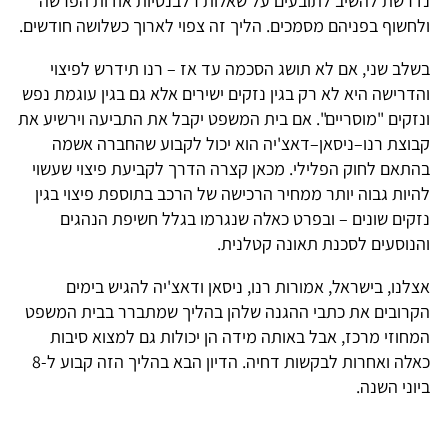
נדרשת להשיב לתובעים על שאלות רלבנטיות אודות הפרשה
ולחשוף בפניהם מסמכים. הליך זה צפוי לארוך כשלושה חודשים.
בשלב שני, אם לא תושג הסכמה עד אז – רנו תידרש לפיצוי
והדרישה היא לא רק בגין נזקים ישירים אלא גם בגין עוגמת נפש
ונזקים "מוסריים". אם בית המשפט יקבל את התביעה וירשיע את
קבוצת רנו–ניסאן–דאצ'יה הוא יכול לקבוע שהחברה אשמה
בהתאם לחוק הפלילי. מכאן קצרה הדרך לקביעת פיצוי שעשוי
להיות גבוה יותר ממחיר הרכישה של הרכב בתוספת פיצוי בגין
נזקים שונים – ובפרט כאלה שנגרמו בגלל חשיפת הנהגים
והנוסעים לסכנת תאונה קטלנית.
אצלנו, בישראל, אמורות רנו, ניסאן ודאצ'יה להגיש בימים
הקרובים את כתבי ההגנה שלהן בהליך שמתברר בבית המשפט
המחוזי מרכז, אבל באותה מידה הן יכולות גם למצוא סיבות
כאלה ואחרות לבקשות דחיה. הדיון הבא בהליך הזה קבוע ל-8
ביוני השנה.