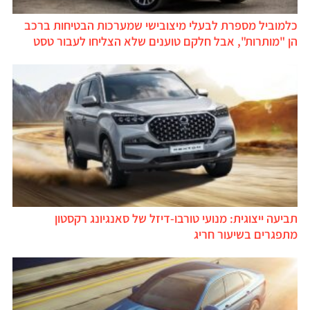
כלמוביל מספרת לבעלי מיצובישי שמערכות הבטיחות ברכב
הן "מותרות", אבל חלקם טוענים שלא הצליחו לעבור טסט
תביעה ייצוגית: מנועי טורבו-דיזל של סאנגיונג רקסטון
מתפגרים בשיעור חריג