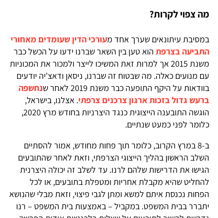
מה צפוי לקרות?
במסיבת עיתונאים שערך אחד מ
עורכי הדין שעומדים מאחורי
התביעה בצרפת
הוא טען בין השאר שברנו ידעו על הכשל כבר
משנת 2015 אך למרות זאת המשיכו לייצר ולמכור את המכוניות
עם מנועים כאלה. מה שבטוח זה שברנו, ניסאן ודאצ'יה יודעים
בוודאות על היקף התופעה כבר משנת 2019 לאחר ש
נחשפה
ברעש גדול בזכות ארגון צרכנים צרפתי
. אצלנו, בישראל,
הוגשה התובענה הייצוגית כנגד היצרניות בחודש מרץ 2020,
כלומר לפני כמעט שנתיים.
ב-8 במרץ הקרוב, כלומר תוך פחות מחודש, אמור להסתיים
השלב הראשון בהליך הייצוגי הצרפתי, וזאת לאחר שהתובעים
הגישו את הדרישות שלהם לרנו. עד לשלב זה יכולה היצרנית
להחליט שהיא מקבלת אחריות ומטפלת בתובעים, או לכל
הפחות נכנסת איתם למשא ומתן לגבי פיצוי, וזאת מבלי שהנושא
יתברר בבית המשפט. במקביל – באמצעות בית המשפט – רנו