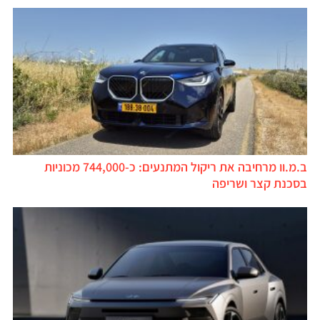
ב.מ.וו מרחיבה את ריקול המתנעים: כ-744,000 מכוניות
בסכנת קצר ושריפה