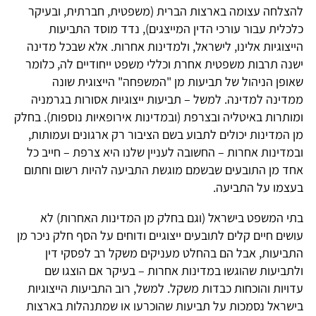
להצלחה עצומה בארצות הברית (משפטית, חברתית, ובעיקר
כלכלית עבור עורכי הדין המייצגים), נדד מוסד התביעות
הייצוגיות אלינו, לישראל, ולמדינות אחרות. אלא שבכל מדינה
ישנה תרבות משפטית אחרת וכללי משפט ייחודיים לה, כלומר
שאופן הניהול של תביעות מן "המשפחה" הייצוגית שונה
ממדינה למדינה. למשל – תביעות ייצוגיות אסורות בגרמניה
ומותרות באיטליה ובצרפת (ובמדינות אירופאיות נוספות). בחלק
מן המדינות יכולים לתבוע בשם הציבור רק ארגונים ועמותות,
ובמדינות אחרות – החשובה לעניין שלנו היא צרפת – חייב כל
אחד מן התובעים שבשמם מוגשת התביעה להיות רשום וחתום
בעצמו על התביעה.
בתי המשפט בישראל (וגם בחלק מן המדינות האחרות) לא
עושים חיים קלים לתובעים ייצוגיים ודוחים על הסף חלק ניכר מן
התביעות, אבל הם בהחלט מעניקים משקל רב לפסקי דין
ולתביעות שהוגשו במדינות אחרות – בעיקר אם הוצגו שם
עדויות והוכחות כבדות משקל. למשל, רוב התביעות הייצוגיות
בישראל נסמכות על תביעות שהוכרעו או שמתנהלות בארצות