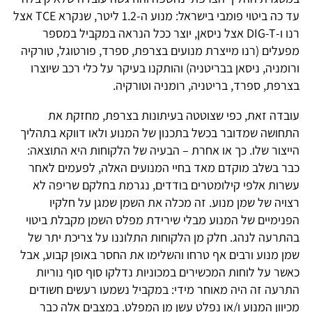
עד כה ביטוי פומבי בישראל: מנוע ה-1.2 ליטר, שנקרא TCE אצל
רנו ו-DIG-T אצל ניסאן, יוצר ככל הנראה במקביל במספר
מפעלים (רנו מייצרת מנועים בצרפת, ספרד, פורטוגל, טורקיה
ורומניה, ניסאן בבריטניה) והותקנו בעיקר על כלי רכב שיוצרו
בצרפת, ספרד, בריטניה, רומניה וטורקיה.
עובדה זאת, כפי שצוטטה בעיתונות בצרפת, מחזקת את
התחושה שמדובר בכשל בתכנון של המנוע ולאו דווקא בתהליך
הייצור שלו. כך או אחרת – הבעיה של הלקוחות היא התוצאה:
כבר בשלב מוקדם מאד בחיי המנועים האלה, לפעמים לאחר
עשרות אלפי קילומטרים בודדים, נגרמת בחלקם שריפה לא
רצויה של שמן מנוע. זה מכלה את השמן שמגן על חלקיו
הפנימיים של המנוע מבלי שירידת מפלס השמן מקבלת ביטוי
בהתרעה לנהג. חלק מן הלקוחות התלוננו על צריכת יתר של
שמן מנוע ורבים אף טרחו והשלימו את החסר באופן קבוע, אבל
כאשר על לוחות המכשירים במכוניות נדלקו סוף סוף נוריות
התרעה זה היה מאוחר מידי: במקביל נשמעו רעשים חשודים
מכיוון המנוע ו/או נפלט עשן מן המפלט. במצבים אלה כבר