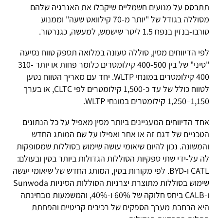
תתבסס על מנועים חשמליים שיקבלו את האנרגיה שלהם
מסוללה בגודל של "יותר מ-70 קילוואט שעה" וממנוע
טורבו-בנזין בנפח 1.5 ליטר שישמש, למעשה, כגנרטור.
לפי הדיווחים מסין, סוללה טעונה במלואה תספק טווח נסיעה
"סיני" של בין 400-500 קילומטרים כלומר פחות או יותר 310-
400 קילומטרים במונחי WLTP. יחד עם מאריך הטווח נטען
לטווח כולל של עד כ-1,500 קילומטרים לפי CLTC, או בערך
1,150–1,250 קילומטרים במונחי WLTP.
אחד הדיווחים המעניינים ביותר מסין מאפיל על כל הנתונים
הטכניים של דגם זה או אחר ואפילו על שם המותג החדש
והמשונה. נכון להיום שיאומי עושה שימוש בסוללות שמסופקות
לה על-ידי שתי ספקיות הסוללות הגדולות ביותר בסין ובעולם:
CATL ו-BYD. לפי מקורות בסין, המותג החדש של שיאומי יעשה
שימוש בסוללות מתוצרת יצרניות הסוללות הסיניות Sunwoda
ו-CALB ביחס חלוקה של 60% ו-40%, והמשמעות מבחינתה
היא הרחבת מערך הספקים של רכיבים קריטיים והפחתת