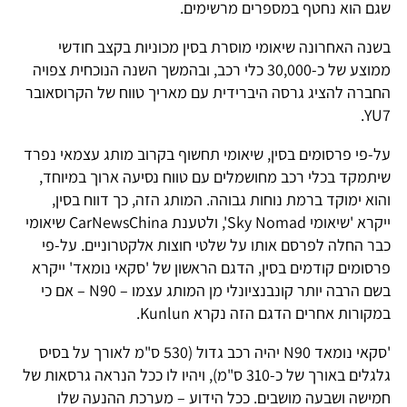
שגם הוא נחטף במספרים מרשימים.
בשנה האחרונה שיאומי מוסרת בסין מכוניות בקצב חודשי
ממוצע של כ-30,000 כלי רכב, ובהמשך השנה הנוכחית צפויה
החברה להציג גרסה היברידית עם מאריך טווח של הקרוסאובר
YU7.
על-פי פרסומים בסין, שיאומי תחשוף בקרוב מותג עצמאי נפרד
שיתמקד בכלי רכב מחושמלים עם טווח נסיעה ארוך במיוחד,
והוא ימוקד ברמת נוחות גבוהה. המותג הזה, כך דווח בסין,
ייקרא 'שיאומי Sky Nomad', ולטענת CarNewsChina שיאומי
כבר החלה לפרסם אותו על שלטי חוצות אלקטרוניים. על-פי
פרסומים קודמים בסין, הדגם הראשון של 'סקאי נומאד' ייקרא
בשם הרבה יותר קונבנציונלי מן המותג עצמו – N90 – אם כי
במקורות אחרים הדגם הזה נקרא Kunlun.
'סקאי נומאד N90 יהיה רכב גדול (530 ס"מ לאורך על בסיס
גלגלים באורך של כ-310 ס"מ), ויהיו לו ככל הנראה גרסאות של
חמישה ושבעה מושבים. ככל הידוע – מערכת ההנעה שלו