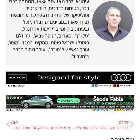
עיתונאי רכב מאז שנת 1986, מתמחה בכלי
רכב, בטיחות בדרכים, ביורוקרטיה
ופוליטיקה של התחבורה. כתיבה עיתונאית
(בין השאר) במגזינים 'טורבו' ו'מוטו'
ובעיתונים היומיים 'ידיעות אחרונות',
'טלגרף', 'מעריב', 'סופהשבוע', 'ג'רוזלם
פוסט' ו'ישראל פוסט'. ממקימי המגזין 'מוטו',
עורך ראשי של 'טורבו', ועורך תחום הרכב
ב'מעריב'.
הקודם
הבא
הטרנד החדש בעולם הרכב החשמלי: אחריות לסוללה לכל החיים
שתי מצטיינות הריסוק החדשות הן מכוניות חשמליות
עוד באתר