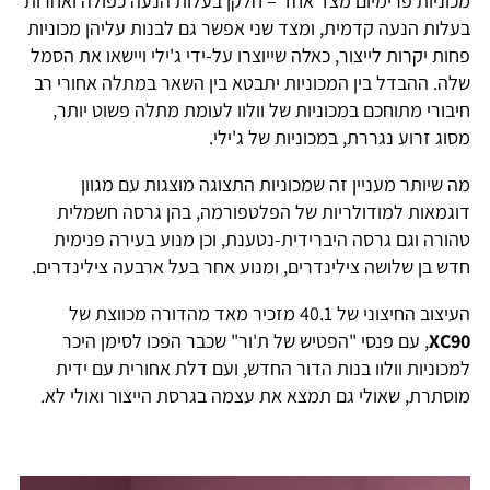
מכוניות פרימיום מצד אחד – חלקן בעלות הנעה כפולה ואחרות
בעלות הנעה קדמית, ומצד שני אפשר גם לבנות עליהן מכוניות
פחות יקרות לייצור, כאלה שייוצרו על-ידי ג'ילי ויישאו את הסמל
שלה. ההבדל בין המכוניות יתבטא בין השאר במתלה אחורי רב
חיבורי מתוחכם במכוניות של וולוו לעומת מתלה פשוט יותר,
מסוג זרוע נגררת, במכוניות של ג'ילי.
מה שיותר מעניין זה שמכוניות התצוגה מוצגות עם מגוון
דוגמאות למודולריות של הפלטפורמה, בהן גרסה חשמלית
טהורה וגם גרסה היברידית-נטענת, וכן מנוע בעירה פנימית
חדש בן שלושה צילינדרים, ומנוע אחר בעל ארבעה צילינדרים.
העיצוב החיצוני של 40.1 מזכיר מאד מהדורה מכווצת של
XC90
, עם פנסי "הפטיש של ת'ור" שכבר הפכו לסימן היכר
למכוניות וולוו בנות הדור החדש, ועם דלת אחורית עם ידית
מוסתרת, שאולי גם תמצא את עצמה בגרסת הייצור ואולי לא.