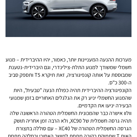
מערכות ההנעה המעניינות יותר, כאמור, יהיו ההיברידית – מנוע
חשמלי שמשודך למנוע התלת-צילינדרי, וגם היברידית-נטענת
שמבוססת על אותה קונפיגורציה, זאת תיקרא T5 ותספק סביב
ה-300 כ"ס.
הקונפיגורציה ההיברידית תהיה כפולת הנעה "טבעית", היות
שהמנוע החשמלי יניע רק את הגלגלים האחוריים בזמן שמנועי
הבעירה יניעו את הקדמיים.
וולוו אישרה כבר שהמכונית החשמלית הטהורה הראשונה שלה
תהיה גרסה חשמלית של XC90, ולא הרבה זמן אחריה תושק
הגרסה החשמלית הטהורה של XC40 – עם סוללה בתצורת
האות T שתמוקם בקובה מתחת למושב האחורי ובחלקה מתחת