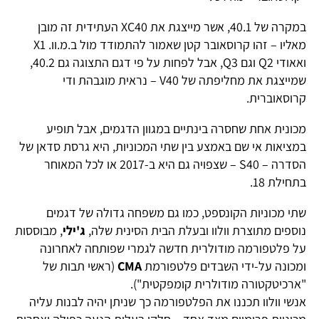
במקרה של 40.1, אשר מייצגת את XC40 העתידית זה מובן
מאליו – זהו קרוסאובר קטן שאמור להתמודד מול ב.מ.וו. X1
ואאודי Q2 וגם Q3, אבל לפחות על פי דגם התצוגה גם 40.2,
שמייצגת את מחליפתה של V40 – נראית מוגבהת ודי
קרוסאוברית.
מכונית אחת שחסרה בינתיים במגוון הדגמים, אבל תופיע
במציאות אי שם באמצע בין שתי המכוניות, היא גרסת סדאן של
הסדרה – S40 – שצפויה גם היא ב-2017 או לכל המאוחר
בתחילת 18.
שתי מכוניות הקונספט, כמו גם משפחה גדולה של דגמים
נוספים מתוצרת וולוו ובעלת הבית הסינית שלה,
ג'ילי
, מבוססות
על פלטפורמה מודולרית חדשה לגמרי שפותחה לאחרונה
ומכונה על-ידי השבדים פלטפורמת
CMA
(ראשי תבות של
"ארכיטקטורה מודולרית קומפקטית").
אנשי וולוו תכננו את הפלטפורמה כך שניתן יהיה לבנות עליה