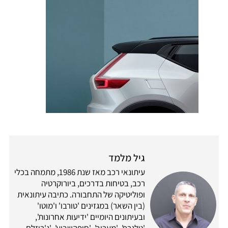
גיל מלמד
עיתונאי רכב מאז שנת 1986, מתמחה בכלי
רכב, בטיחות בדרכים, ביורוקרטיה
ופוליטיקה של התחבורה. כתיבה עיתונאית
(בין השאר) במגזינים 'טורבו' ו'מוטו'
ובעיתונים היומיים 'ידיעות אחרונות',
'טלגרף', 'מעריב', 'סופהשבוע', 'ג'רוזלם