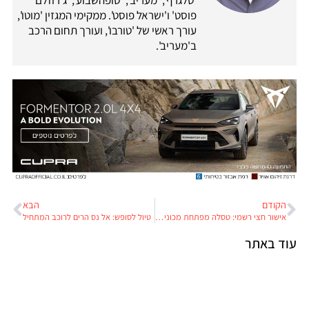
פוסט' ו'ישראל פוסט'. ממקימי המגזין 'מוטו',
עורך ראשי של 'טורבו', ועורך תחום הרכב
ב'מעריב'.
הקודם
הבא
אישור חצי רשמי: טסלה מפתחת מכונית ספורט קיצונית
טיול לסופש: אל נס הרים לרוכב המתחיל
עוד באתר