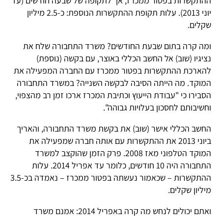
ההתקשרות בפטור ממכרז, אך לתקופה של שבעה חודשים (עד
יוני 2013). עלות תקופת ההתקשרות הנוספת: כ-2.5 מיליון
שקלים.
ומה קרה בתום שבעת החודשים? משרד התחבורה שלח את
נציגיו (שוב) אל החשב הכללי באוצר, עם בקשה (נוספת)
להארכת ההתקשרות בפטור ממכרז עם החברה המפעילה את
המוקד. מה הייתה הסיבה לבקשה השנייה? במשרד התחבורה
הסבירו כי "עבודת הייעוץ וכתיבת המכרז ארכו זמן רב מהצפוי,
וחשיבותם לחסכון בעלויות גבוהה".
החשב הכללי אישר (שוב) את בקשת משרד התחבורה, והאריך
ביוני 2013 את ההתקשרות עם אותה חברה שמפעילה את
המוקד הטלפוני מאז 2008. פרק הזמן שהוקצב למשרד
התחבורה היה 10 חודשים, כלומר עד אפריל 2014. עלות
ההתקשרות – שכאמור נעשתה בפטור ממכרז – נאמדה בכ-3.5
מיליון שקלים.
ואתם יכולים לנחש מה קרה באפריל 2014: אמנם משרד