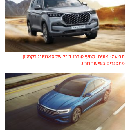
תביעה ייצוגית: מנועי טורבו-דיזל של סאנגיונג רקסטון
מתפגרים בשיעור חריג