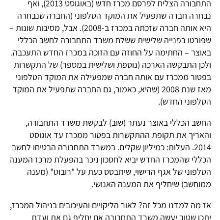
התחבורה הצליח לפרסם מכרז חדש (באוגוסט 2013), ואף
נבחרה חברה שתפעיל את המוקד הטלפוני (החברה שנבחרה
היא אותה חברה שזכתה במכרז ב-2008). אבל, מסיבות שונות –
שפורטו בפנייה שלישית ששלח משרד התחבורה לחשב הכללי
באוצר – החתימה על החוזה עם הזוכה במכרז החדש התעכבה.
ולכן התבקשה הארכה (נוספת ושלישית במספר) של התקשרות
בפטור ממכרז עם אותה חברה שמפעילה את המוקד הטלפוני
מאז שנת 2008 (שהיא, כאמור, גם החברה שתפעיל את המוקד
הטלפוני החדש).
החשב הכללי באוצר נעתר (שוב) לבקשת משרד התחבורה,
והאריך את תקופת ההתקשרות בפטור ממכרז עד אוגוסט
2014. העלות: כמיליון שקלים. במשרד התחבורה הבטיחו לחשב
הכללי שהמכרז החדש יביא לחסכון ניכר בהפעלת מרכז המענה
הטלפוני של אגף הרישוי, שיתבסס כעת על "רובוט" (מענה
ממוחשב) שיחליף את המענה האנושי.
אז מה למדנו מכל זה? לאור הליקויים והעיכובים בניהול המכרז,
יתכן שטוב יעשה משרד התחבורה אם יחליף גם את ועדת