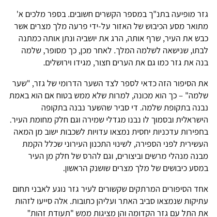
גזר מופיעה בתנ"ך במספר הקשרים חשובים. בספר מלכים א'
מתואר מסע הכיבוש של האזור על-ידי פרעה מלך מצרים אשר
כבש את העיר, שרף אותה, הרג את יושביה ונתן אותה כמתנה
לבתו, שנישאה לשלמה המלך. לאחר מכן, כך מסופר, שלמה
בנה את גזר כמו גם את הערים חצור, מגידו וירושלים.
את הסיפור הזה כדאי לספר לצד השער הדרומי של גזר, "שער
שלמה" – כך הוא מכונה, למרות שלא ממש בטוח אם הוא באמת
נבנה בתקופת שלמה. די סביר שהשער נבנה בתקופה
הישראלית ובסמוך לו נבנו מגדלי שמירה וגם חלק מחומת העיר.
בחפירות עדכניות יחסית נמצאו עדויות לשכבות ישוב מן המאה
העשירית לפני הספירה, לשינוי התכנון העירוני שכלל הקמת
מבנה מנהלי מרשים וביצורים, וגם להרס של חלק מן העיר
במסע כיבושים של מלך מצרים שושנק הראשון.
אחד הסיפורים המרתקים שקשורים לעיר גזר נוגע לאבני תחום
עתיקות שנמצאו סביב האתר ועליהן כתובות. אלה סייעו לזהות
את התל עם גזר הקדומה והן מציגות ממש "תעודת זהות"