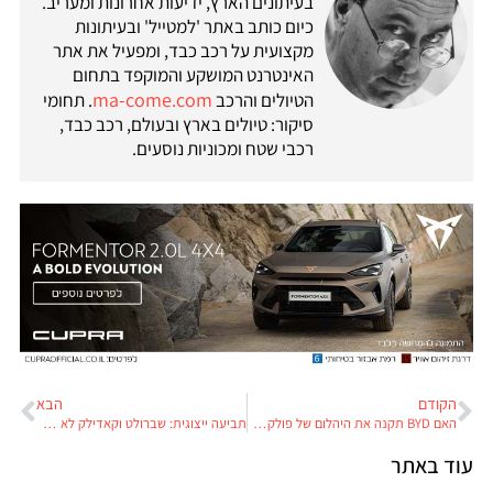
בעיתונים הארץ, ידיעות אחרונות ומעריב.
כיום כותב באתר 'למטייל' ובעיתונות
מקצועית על רכב כבד, ומפעיל את אתר
האינטרנט המושקע והמוקפד בתחום
ma-come.com
הטיולים והרכב
. תחומי
סיקור: טיולים בארץ ובעולם, רכב כבד,
רכבי שטח ומכוניות נוסעים.
הקודם
הבא
האם BYD תקנה את היהלום של פולקסווגן וג'ילי תעשה סאבלט במפעל של פורד?
תביעה ייצוגית: שברולט וקאדילק לא מתקנות בישראל תקלה סדרתית שהן מתקנות באמצעות ריקול בחו"ל
עוד באתר