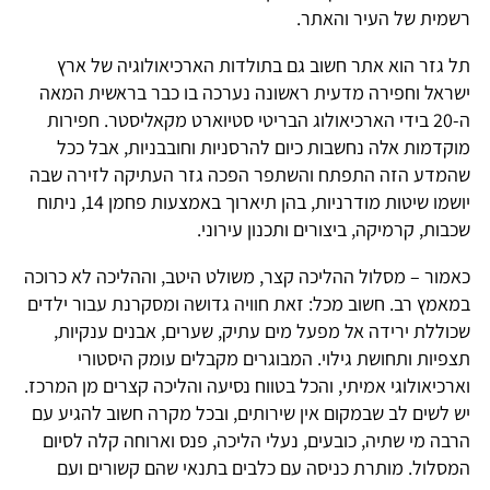
רשמית של העיר והאתר.
תל גזר הוא אתר חשוב גם בתולדות הארכיאולוגיה של ארץ
ישראל וחפירה מדעית ראשונה נערכה בו כבר בראשית המאה
ה-20 בידי הארכיאולוג הבריטי סטיוארט מקאליסטר. חפירות
מוקדמות אלה נחשבות כיום להרסניות וחובבניות, אבל ככל
שהמדע הזה התפתח והשתפר הפכה גזר העתיקה לזירה שבה
יושמו שיטות מודרניות, בהן תיארוך באמצעות פחמן 14, ניתוח
שכבות, קרמיקה, ביצורים ותכנון עירוני.
כאמור – מסלול ההליכה קצר, משולט היטב, וההליכה לא כרוכה
במאמץ רב. חשוב מכל: זאת חוויה גדושה ומסקרנת עבור ילדים
שכוללת ירידה אל מפעל מים עתיק, שערים, אבנים ענקיות,
תצפיות ותחושת גילוי. המבוגרים מקבלים עומק היסטורי
וארכיאולוגי אמיתי, והכל בטווח נסיעה והליכה קצרים מן המרכז.
יש לשים לב שבמקום אין שירותים, ובכל מקרה חשוב להגיע עם
הרבה מי שתיה, כובעים, נעלי הליכה, פנס וארוחה קלה לסיום
המסלול. מותרת כניסה עם כלבים בתנאי שהם קשורים ועם