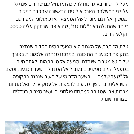
מסלול הסיור באתר נוח להליכה ומתחיל עם שרידים שנתגלו
על-ידי המשלחת הארכיאולוגית הראשונה שחפרה במקום
וממשיך אל דגם מוגדל של הממצא הארכיאולוגי המפורסם
ביותר שהתגלה כאן: "לוח גזר", שהוא אבן שנחקק עליה טקסט
חקלאי קדום.
גולת הכותרת של האתר היא מפעל המים הקדום שנחצב
בתקופה הכנענית התיכונה ובמרכזו מנהרה אלכסונית באורך
של כ-60 מטרים שיורדת ומגיעה אל מי התהום. לאחר סיור
במפעל המים ממשיכים בשביל אל המגדל והשער הכנעני, ומשם
אל "שער שלמה" – השער הדרומי של העיר שנבנה בתקופה
הישראלית. בהמשך מגיעים לתצפית אל עמק איילון ואל מתחם
מצבות אבן שמזוהה כמתחם פולחני ובו עשר מצבות בגדלים
ובצורות שונות.