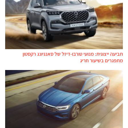
תביעה ייצוגית: מנועי טורבו-דיזל של סאנגיונג רקסטון
מתפגרים בשיעור חריג