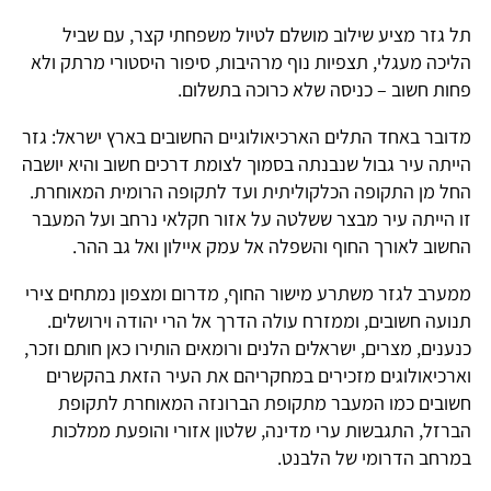
תל גזר מציע שילוב מושלם לטיול משפחתי קצר, עם שביל
הליכה מעגלי, תצפיות נוף מרהיבות, סיפור היסטורי מרתק ולא
פחות חשוב – כניסה שלא כרוכה בתשלום.
מדובר באחד התלים הארכיאולוגיים החשובים בארץ ישראל: גזר
הייתה עיר גבול שנבנתה בסמוך לצומת דרכים חשוב והיא יושבה
החל מן התקופה הכלקוליתית ועד לתקופה הרומית המאוחרת.
זו הייתה עיר מבצר ששלטה על אזור חקלאי נרחב ועל המעבר
החשוב לאורך החוף והשפלה אל עמק איילון ואל גב ההר.
ממערב לגזר משתרע מישור החוף, מדרום ומצפון נמתחים צירי
תנועה חשובים, וממזרח עולה הדרך אל הרי יהודה וירושלים.
כנענים, מצרים, ישראלים הלנים ורומאים הותירו כאן חותם וזכר,
וארכיאולוגים מזכירים במחקריהם את העיר הזאת בהקשרים
חשובים כמו המעבר מתקופת הברונזה המאוחרת לתקופת
הברזל, התגבשות ערי מדינה, שלטון אזורי והופעת ממלכות
במרחב הדרומי של הלבנט.