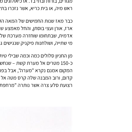
מגורים, בורות ובתי בד. ארכיאולוגים 
ראש מיה, או בית כריא, אשר נזכרו בתל
כבר מאז שנות החמישים של המאה הק
ארז, אורן ועצי בוסתן, והחל מאמצע
אדמית, שבתחומו שוחזרה מערכת של חק
מי שתייה, ושולחנות פיקניק שנגישים ג
מן החניון סלולים כמה וכמה שבילי ט
כ-150 מטרים אל מערת קשת – שנ
המקום אמנם נקרא "מערה", אבל בפו
קדום, ורוב המבנה שלה קרס מטה אל 
רצועת סלע צרה אשר נותרה "מרחפת" ב