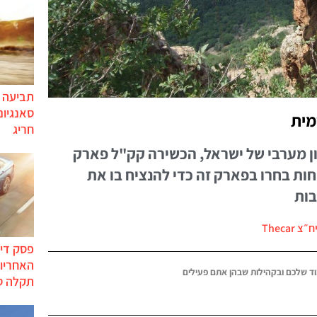
תביעה י
סאנגיונ
מית
חריג
ן מערבי של ישראל, הכשירה קק"ל פארק
חות בחרו בפארק זה כדי להנציח בו את
בות
 Thecar
פסק דין
האחריות
ד שלכם ובקהילות שבהן אתם פעילים
תקלה ס