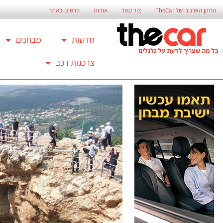
החזון הארגוני של TheCar
צור קשר
אודות
פרסום באתר
חדשות
מבחנים
צרכנות רכב