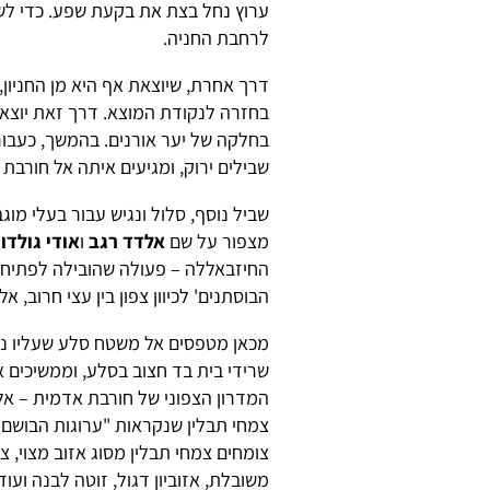
ערוץ נחל בצת את בקעת שפע. כדי לשוב
לרחבת החניה.
דרך אחרת, שיוצאת אף היא מן החניון
בחזרה לנקודת המוצא. דרך זאת יוצא
בחלקה של יער אורנים. בהמשך, כעבור 
שבילים ירוק, ומגיעים איתה אל חורבת
שביל נוסף, סלול ונגיש עבור בעלי מוג
מצפור על שם
אלדד רגב
ו
אודי גולדו
החיזבאללה – פעולה שהובילה לפתיחת 
הבוסתנים' לכיוון צפון בין עצי חרוב, אלו
מכאן מטפסים אל משטח סלע שעליו נ
שרידי בית בד חצוב בסלע, וממשיכים א
המדרון הצפוני של חורבת אדמית – אל
צמחי תבלין שנקראות "ערוגות הבושם" 
צומחים צמחי תבלין מסוג אזוב מצוי, צ
משובלת, אזוביון דגול, זוטה לבנה ועוד