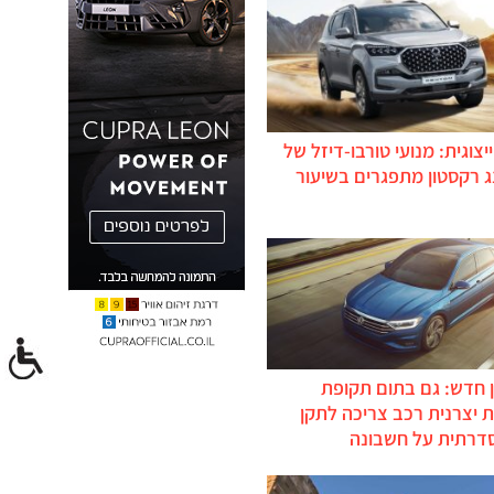
יצוגית: מנועי טורבו-דיזל של
ג רקסטון מתפגרים בשיעור
 חדש: גם בתום תקופת
 יצרנית רכב צריכה לתקן
דרתית על חשבונה