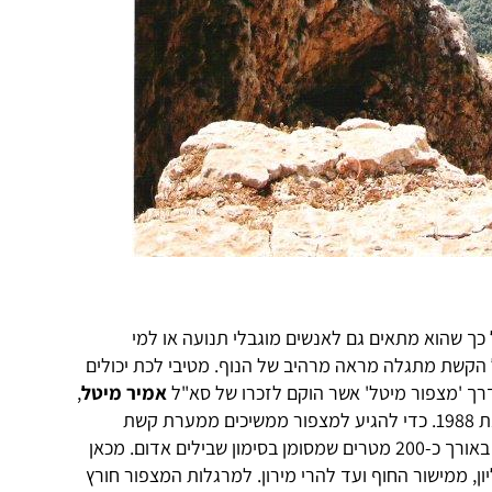
ך שהוא מתאים גם לאנשים מוגבלי תנועה או למי
הקשת מתגלה מראה מרהיב של הנוף. מטיבי לכת יכולים
ך 'מצפור מיטל' אשר הוקם לזכרו של סא"ל
אמיר מיטל
,
מפקד סיירת גולני, שנהרג בלבנון בשנת 1988. כדי להגיע למצפור ממשיכים ממערת קשת
מזרחה, על שפת המצוק, לאורך שביל באורך כ-200 מטרים שמסומן בסימון שבילים אדום. מכאן
ון, ממישור החוף ועד להרי מירון. למרגלות המצפור חורץ