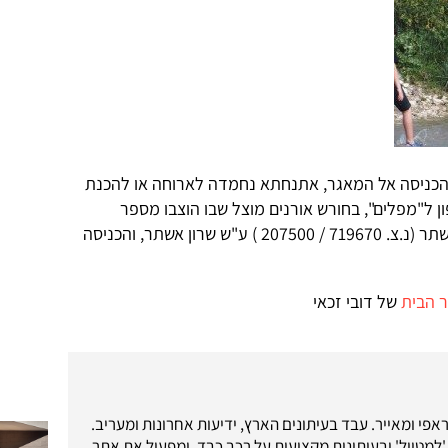
 הכניסה אל המאגר, אתנחתא נחמדה לארוחה או להכנת
ן ל"מפלים", בחורש אורנים מוצל שבו הוצבו מספר
שולחנות פיקניק. המקום נקרא חניון אשתר (נ.צ. 719670 / 207500 ) ע"ש שרון אשתר, והכניסה
 הבית
של דובי זכאי
אפי ומאייר. עבד בעיתונים הארץ, ידיעות אחרונות ומעריב.
'למטייל' ובעיתונות מקצועית על רכב כבד, ומפעיל את אתר