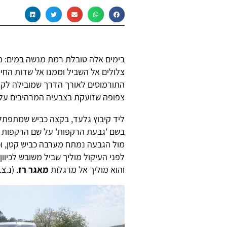
בימים אלה טובלת רמת מנשה במים: נ
צלולים אל השביל וממנו אל שדות החיט
התורמוסים לאורך הדרך שמובילה לקי
צפופה שזועקת בצבעיה המרהיבים על פ
ליד קיבוץ גלעד, בקצה כביש שמתפתל 
בשם 'גבעת הרקפות' על שם הרקפות ה
מול הגבעה נמתח מערבה כביש קטן, ו
לפני העיקול מוליך שביל משובש לכיוון 
והוא מוליך אל מרגלות
מאגר רז
. (נ.צ. 719170 / 206450