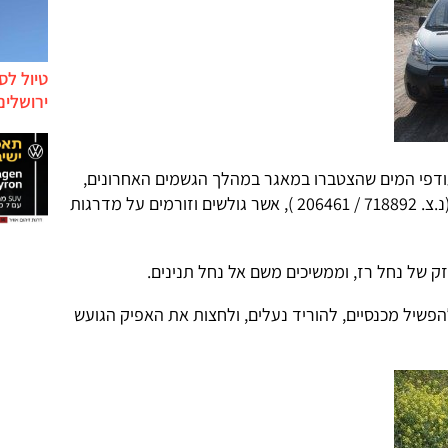
טיול לס
ירושלים
דפי המים שהצטברו במאגר במהלך הגשמים האחרונים,
והם ניגרים ויוצרים את 'מפלי נחל רז', (נ.צ. 718892 / 206461 ), אשר גולשים וזורמים על מדרגות
ק של נחל רז, וממשיכים משם אל נחל תנינים.
פשיל מכנסיים, להוריד נעלים, ולחצות את האפיק הגועש