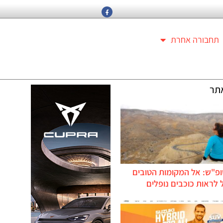
תחבורה אחרת
תר
ופ"ש: אל המקומות הטובים
לראות כוכבים נופלים