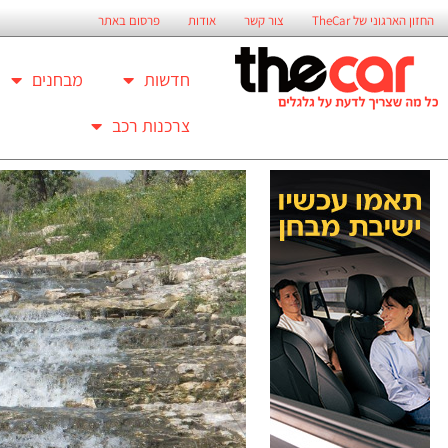
החזון הארגוני של TheCar
צור קשר
אודות
פרסום באתר
חדשות
מבחנים
צרכנות רכב