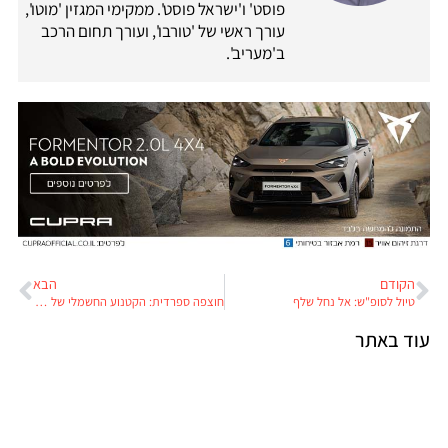
פוסט' ו'ישראל פוסט'. ממקימי המגזין 'מוטו',
עורך ראשי של 'טורבו', ועורך תחום הרכב
ב'מעריב'.
הקודם
הבא
טיול לסופ"ש: אל נחל שלף
חוצפה ספרדית: הקטנוע החשמלי של Nerva מאמץ טכנולוגיית סוללות חדשה
עוד באתר