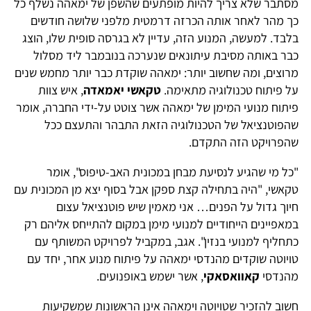
מסתבר שלא צריך להיות מופתעים שהשפן של ימאהה נשלף כל
כך מהר לאחר אותה הכרזה דרמטית מלפני שלושה חודשים
בלבד. למעשה, המנוע הזה, עדיין לא בגרסה סופית שלו, הוצג
כבר באותה מסיבת עיתונאים שנערכה בנובמבר ליד מסלול
מרוצים, ומה שחשוב יותר: ימאהה שוקדת כבר יותר מחמש שנים
על פיתוח טכנולוגיה מתאימה.
טקאשי יאמאדה
, איש צוות
פיתוח מנועי המימן של ימאהה אשר צוטט על-ידי החברה, אומר
שהפוטנציאל של הטכנולוגיה הזאת התבהר והתעצם ככל
שהפרויקט הזה התקדם.
"כל מי שהגיע לנסיעת מבחן במכונית האב-טיפוס", אומר
טקאשי, "היה בתחילה קצת ספקן אבל בסוף יצא מן המכונית עם
חיוך גדול על הפנים… אני מאמין שיש פוטנציאל עצום
במאפיינים הייחודיים למנועי מימן במקום להתייחס אליהם רק
כתחליף למנועי בנזין". אגב, במקביל לפרויקט המשותף עם
טויוטה שוקדים מהנדסי ימאהה על פיתוח מנוע אחר, יחד עם
מהנדסי
קאוואסאקי
, אשר ישמש באופנועים.
חשוב להזכיר שטויוטה וימאהה אינן הראשונות שמשקיעות