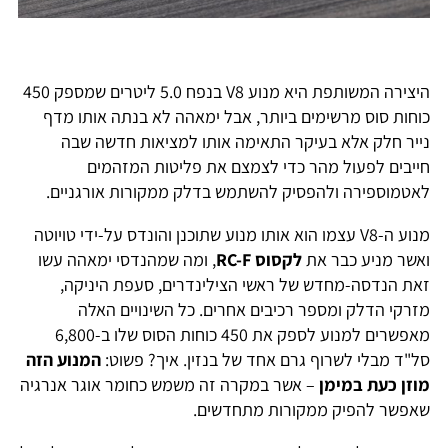
היצירה המשותפת היא מנוע V8 בנפח 5.0 ליטרים שמספק 450
כוחות סוס מרשימים ביותר, אבל ימאהה לא בנתה אותו מדף
נייר חלק אלא בעיקר התאימה אותו למציאות חדשה שבה
חייבים לפעול מהר כדי לצמצם את פליטות המזהמים
לאטמוספירה ולהפסיק להשתמש בדלק ממקורות אורגניים.
מנוע ה-V8 עצמו הוא אותו מנוע שתוכנן והונדס על-ידי טויוטה
ואשר מניע כבר את
לקסוס RC-F
, ומה שמהנדסי ימאהה עשו
זאת הנדסה-מחדש של ראשי הצילינדרים, סעפת היניקה,
מזרקי הדלק ומספר רכיבים אחרים. כל השינויים האלה
מאפשרים למנוע לספק את 450 כוחות הסוס שלו ב-6,800
סל"ד מבלי לשרוף גרם אחד של בנזין. איך? פשוט:
המנוע הזה
מוזן כעת במימן
– אשר במקרה זה משמש כחומר אוגר אנרגיה
שאפשר להפיק ממקורות מתחדשים.