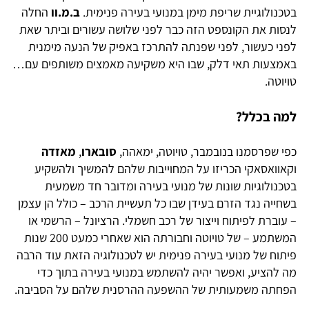
בטכנולוגיית שריפת מימן במנועי בעירה פנימית.
ב.מ.וו
החלה
לנסות את הקונספט הזה כבר לפני שלושה עשורים וביתר שאת
לפני כעשור, לפני שפנתה להתרכז באפיק של הנעה מימנית
באמצעות תאי דלק, שבו היא משקיעה מאמצים משותפים עם…
טויוטה.
למה בכלל?
כפי שפרסמנו בנובמבר, טויוטה, ימאהה,
סובארו
,
מאזדה
וקאוואסאקי הכריזו על המחוייבות שלהם להמשיך ולהשקיע
בטכנולוגיות שונות של מנועי בעירה ומדובר חד משמעית
בשחייה נגד הזרם בעידן שבו כל תעשיית הרכב – כולל הן עצמן
– עוברת לפיתוח וייצור של רכב חשמלי. הרציונל – הרשמי או
המשתמע – של טויוטה וחבורתה הוא שאחרי כמעט 200 שנות
פיתוח של מנועי בעירה פנימית יש לטכנולוגיה הזאת עוד הרבה
מה להציע, ואפשר יהיה להשתמש במנועי בעירה בתוך כדי
הפחתה משמעותית של ההשפעה ההרסנית שלהם על הסביבה.