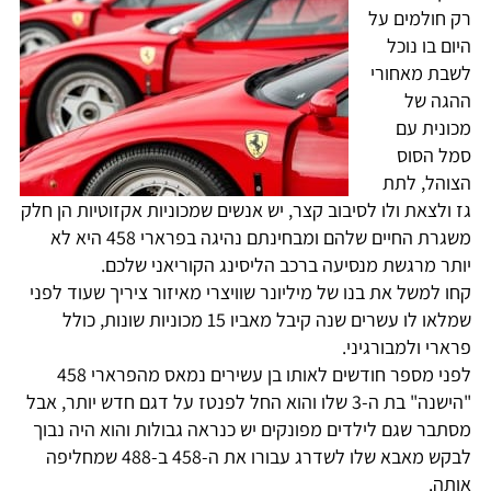
רק חולמים על
היום בו נוכל
לשבת מאחורי
ההגה של
מכונית עם
סמל הסוס
הצוהל, לתת
גז ולצאת ולו לסיבוב קצר, יש אנשים שמכוניות אקזוטיות הן חלק
משגרת החיים שלהם ומבחינתם נהיגה בפרארי 458 היא לא
יותר מרגשת מנסיעה ברכב הליסינג הקוריאני שלכם.
קחו למשל את בנו של מיליונר שוויצרי מאיזור ציריך שעוד לפני
שמלאו לו עשרים שנה קיבל מאביו 15 מכוניות שונות, כולל
פרארי ולמבורגיני.
לפני מספר חודשים לאותו בן עשירים נמאס מהפרארי 458
"הישנה" בת ה-3 שלו והוא החל לפנטז על דגם חדש יותר, אבל
מסתבר שגם לילדים מפונקים יש כנראה גבולות והוא היה נבוך
לבקש מאבא שלו לשדרג עבורו את ה-458 ב-488 שמחליפה
אותה.