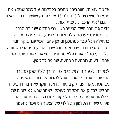
אז מה עושים? מוותרים? מחכים בסבלנות עוד כמה שנים? מה
פתאום! משלמים ל-3 חבר'ה 15 אלף פרנק שוויצריים כדי שאלו
"יגנבו" את הרכב ו… יציתו אותו.
כדי לא לעורר חשד הצעיר השוויצרי החליט שגניבת הרכב
ושריפתו יתבצעו מחוץ לגבולות המדינה, בגרמניה הסמוכה.
בתחילה הכל עבד כמתוכנן ובזמן שהבן המיליונר ביקר חבר
במכון מסאז'ים בעיירה אוגסבורג שבבוואריה, הפרארי השחורה
שלו "נעלמה" באורח פלא מהחניה ונמצאה מאוחר יותר, מה
אתם יודעים, הפתעה הפתעה, שרופה לחלוטין.
לכאורה, לצעיר היה אליבי מוצק והדרך לצ'ק שמן מחברת
הביטוח נראתה מובטחת, אבל למרות שמדובר במשפחה
מבוססת מאוד עם תיק ביטוחי גדול, החוקר של חברת הביטוח
החליט לבדוק את המקרה לעומק ולאחר שהשיג צילומים של
מצלמות אבטחה סמוכות למקום ממנו נגנבה הפרארי ואת
פירוט שיחות הטלפון הסלולרי של הצעיר המזימה נחשפה.