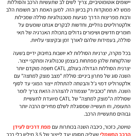
יישומים אוטומוטיביים, צריך לשים לב שתעשיות הרכב והסוללות
ממש לא ממוקדות רק בכיוון הזה. למען האמת רוב תשומת הלב
ורבות מפריצות הדרך מגיעות מטכנולוגיות סוללה שמכילות
אלקטרוליטים נוזליים, וחדשות לבקרים אנחנו שומעים על
חומרים חדשים ושיפורים גדולים בתכולת האנרגיה של תאי
סוללה, בעמידות שלהם לאורך זמן ובקיצוצי עלויות.
בכל מקרה, יצרניות הסוללות לא יושבות בחיבוק ידיים בשעה
שהלקוחות שלהן מפתחות בעצמן טכנולוגיה ומתקני ייצור.
יצרנית הסוללות הגדולה בעולם, CATL חשפה מוקדם יותר
השנה סוג של פתרון ביניים: סוללת "מצב מוצק למחצה" עם
אלקטרוליט דמוי ג'ל והבטחה להתחלת ייצור המוני עד לסוף
השנה. תחת "כוכבית" שצמודה להצהרה הזאת צריך לומר
שסוללת ה"מוצק למחצה" של CATL מיועדת לתעשיית
התעופה, וזו תעשייה שמסוגלת לשלם מחירים הרבה יותר
גבוהים מתעשיית הרכב.
טויוטה, כזכור, כיכבה השנה בכותרות עם
מפת דרכים לעידן
הרכב החשמלי
שעליה מסומן יעד לייצור של 3.5 מיליון כלי רכב