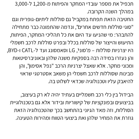
תכפיל את מספר עובדי המחקר והפיתוח מ-1,200 ל-3,000
במהלך השנה הקרובה.
החטיבה הזאת תפתח במקביל גם סוללות ליתיום-גופרית וגם
"סוגי סוללות חדשים אחרים", ונדמה שהתמונה כבר מתחילה
להתבהר: מי שהניעו עד היום את כל תהליכי המחקר, הפיתוח,
התיעוש והייצור של סוללות בכלל ובפרט סוללות לרכב חשמלי
היו יצרניות סוללות – מ'סוני', LG וסאמסונג ועד ל-CATL ו-BYD,
והן נעזרו במידה רבה בספקיות משנה שלהן ובאוניברסיטאות
ומכוני מחקר. אלא שאצל יצרניות הרכב "נפל אסימון", והן
מבינות שסוללות לרכב חשמלי הן משאב אסטרטגי שראוי
להיאבק עליו וטכנולוגיה שכדאי לשלוט בה.
הבידול בין כלי רכב חשמליים בעתיד יהיה לא רק בעיצוב,
בביצועים ובפונקציות של קישוריות ובידור אלא גם בטכנולוגיית
הסוללות, וזה מאד הגיוני בהתחשב בכך שהטכנולוגיה הזאת
גוזרת את המחיר שלהן ואת ביצועי הטווח ומהירות הטעינה.