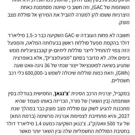
השותפות של GAC), וזה חשוב כי טויוטה מסתמנת כאחת
היצרניות ששמו להן למטרה להוביל את המירוץ אל סוללת מצב
מוצק.
חשובה לא פחות העובדה ש-GAC השקיעה כבר כ-1.5 מיליארד
דולר בהקמת מפעל סוללות ראשון בבעלותה המלאה, והמפעל
הזה צפוי להתחיל לייצר סוללות ליתיום-יון קונבנציונליות ממש
בימים אלה. לא מדובר בסתם "מפעלונצ'יק", אלא באופרציה
שתגיע בשיאה לפוטנציאל ייצור שנתי של 36 גיגה-וואט שעה
(GWh), וזאת כמות סוללות שיכולה לשמש ב-600,000 כלי רכב
חשמליים.
במקביל, יצרנית הרכב הסינית '
צ'נגאן
', החמישית בגודלה בסין
ושותפתה (בין השאר) של פורד, הכריזה באותו מעמד שהיא
מתכננת להגיע לשוק עם סוללת מצב מוצק כבר במהלך שנת
2027, והיא מתחייבת לצפיפות אנרגיה מרשימה (ברמת התא)
של עד 500 וואט/ק"ג. צ'נגאן השקיעה כמעט 1.4 מיליארד דולר
בחטיבת הסוללות החשמליות שלה ובין השאר יותר מאשר