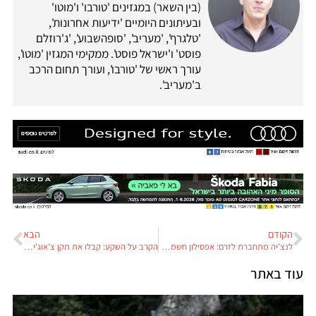
(בין השאר) במגזינים 'טורבו' ו'מוטו'
ובעיתונים היומיים 'ידיעות אחרונות',
'טלגרף', 'מעריב', 'סופהשבוע', 'ג'רוזלם
פוסט' ו'ישראל פוסט'. ממקימי המגזין 'מוטו',
עורך ראשי של 'טורבו', ועורך תחום הרכב
ב'מעריב'.
הקודם
הבא
לנצ'יה מתחברת לזרם: אפסילון חשמלית מובילה את הקאמבק
הקרב על השקע: קבלו את תקן צ'אוג'י לטעינת רכב חשמלי
עוד באתר