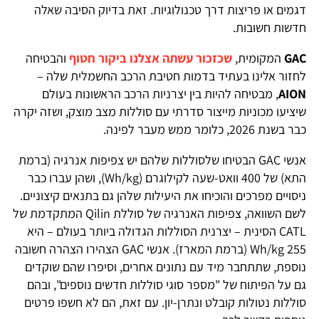
דגמים או פריצות דרך טכנולוגיות. זאת בדיוק הסיבה שאלה
חדשות חשובות.
GAC
המקומית,
שכזכור עשתה אצלנו ביקור חטוף
והבטיחה
לחזור אלינו בעתיד בדמות חטיבת הרכב החשמלית שלה –
AION
, מבטיחה להיות בין יצרניות הרכב הראשונות בעולם
שיציעו מכוניות מייצור סדרתי עם סוללות מצב מוצק, ושזה יקרה
כבר בשנת 2026, כלומר ממש מעבר לפינה.
אנשי GAC הבטיחו שלסוללות שלהם יש צפיפות אנרגיה (ברמת
התא) של 400 וואט-שעה לקילוגרם (Wh/kg), ושהן עברו כבר
ניסויים מפרכים והוכיחו את היעילות שלהן גם בתנאים קיצוניים.
לשם השוואה, צפיפות האנרגיה של סוללת Qilin המתקדמת של
CATL הסינית – יצרנית הסוללות הגדולה ביותר בעולם – היא
255 Wh/kg (ברמת המארז). אנשי GAC הצהירו הצהרה חשובה
נוספת, שתתחבר מיד עם נתונים אחרים, וסיפרו שהם שוקדים
גם על הפיתוח של "מספר סוגי סוללות חדשים נוספים", ובהם
סוללות נטולות קובלט ונתרן-יון. עם זאת, הם לא חשפו פרטים