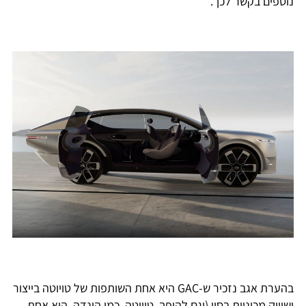
נוספים בקשר לכך.
בהערת אגב נזכיר ש-GAC היא אחת השותפות של טויוטה בייצור
ושיווק מכוניות בסין (וגם להיפך, טויוטה, כמו הונדה, היא אחת