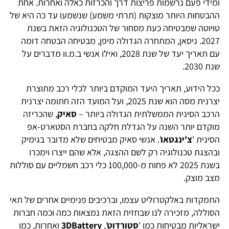
ומידי פעם נרשמות פריצות דרך והכרזות כאלה ואחרות. אחת
ההבטחות היותר מוצקות (תרתי משמע) שנשמעו עד כה היא של
טויוטה שמבטיחה כעת מסחור של הטכנולוגיה הזאת בשנת
2027. ניסאן, המתחרה הגדולה מיפן, מבטיחה הבטחה דומה
עם תאריך יעד של שנת 2028, ואילו אנשי ב.מ.וו מדברים על
שנת 2030.
ככל הידוע, תאריך היעד המוקדם ביותר לכלי רכב מתוצרת
יצרנית מסה הוא שנת 2025, ועל המועד הזה חתומה יצרנית
הרכב הסינית הממשלתית הגדולה ביותר –
סאיק
, שהכריזה
מוקדם יותר השנה על הגדלת חלקה בחברת הסטארט-אפ
הסינית '
צ'ינגטאו
'. אנשי סאיק מבטיחים שלא מדובר בגימיק
ובהצגת טכנולוגיה רק לשם ההצגה, אלא שהם ייצרו וימכרו
בשנת 2025 לא פחות מ-100,000 כלי רכב חשמליים עם סוללות
מצב מוצק.
התמקדות באלקטרוליט עצמו, וברכיבים פנימיים אחרים של תאי
הסוללה, מזכירה לנו שבחזית הזאת נמצאות כמה וכמה חברות
ישראליות מבטיחות כמו '
סטורדוט
',
3DBattery
ואחרות, כמו