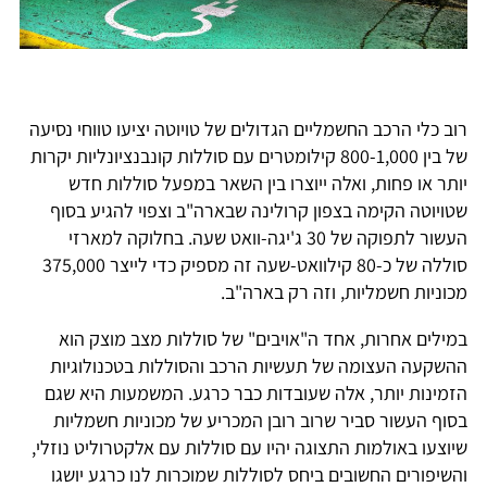
רוב כלי הרכב החשמליים הגדולים של טויוטה יציעו טווחי נסיעה
של בין 800-1,000 קילומטרים עם סוללות קונבנציונליות יקרות
יותר או פחות, ואלה ייוצרו בין השאר במפעל סוללות חדש
שטויוטה הקימה בצפון קרולינה שבארה"ב וצפוי להגיע בסוף
העשור לתפוקה של 30 ג'יגה-וואט שעה. בחלוקה למארזי
סוללה של כ-80 קילוואט-שעה זה מספיק כדי לייצר 375,000
מכוניות חשמליות, וזה רק בארה"ב.
במילים אחרות, אחד ה"אויבים" של סוללות מצב מוצק הוא
ההשקעה העצומה של תעשיות הרכב והסוללות בטכנולוגיות
הזמינות יותר, אלה שעובדות כבר כרגע. המשמעות היא שגם
בסוף העשור סביר שרוב רובן המכריע של מכוניות חשמליות
שיוצעו באולמות התצוגה יהיו עם סוללות עם אלקטרוליט נוזלי,
והשיפורים החשובים ביחס לסוללות שמוכרות לנו כרגע יושגו