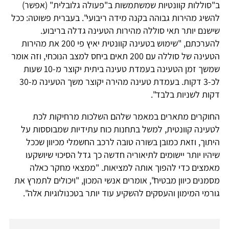
ב"סוללות קוונטיות שמשתמשות ב"פעולה גלובלית" (אפשר)
להשיג מהירות גבוהה בקנה מידה ריבועי". בעברית פשוטה: ככל
שישנם יותר תאי סוללה מהירות הטעינה גדלה בריבוע.
להערכתם, "שימוש בטעינה קוונטית יאיץ פי 200 את מהירות
הטעינה של סוללה עם 200 תאים ביחס למצב הנוכחי, וזה אומר
שמשך זמן הטעינה בעמדת טעינה ביתית יקוצר מ-10 שעות
לכ-3 דקות. בעמדת טעינה מהירה יקוצר משך הטעינה מ-30
דקות לשניות בלבד".
החוקרים מתארים במאמר שלהם השלכות מרחיקות לכת
לטעינה קוונטית, למשל בתחנות כוח עתידיות שמבוססות על
היתוך, וזאת כמובן בשורה טובה לרכב החשמלי מכיוון שככל
שיהיו יותר יישומים לתיאוריה חדשה כך גדל הסיכוי שיושקעו
מאמצים כדי להפוך אותה למציאות. "ממצאי מחקר כאלה
מסמנים כיוון מבטיח", אומרים אנשי המכון, "ויכולים לתמרץ את
גורמי המימון והעסקים להשקיע עוד יותר בטכנולוגיות אלה".