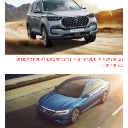
תביעה ייצוגית: מנועי טורבו-דיזל של סאנגיונג רקסטון מתפגרים
בשיעור חריג