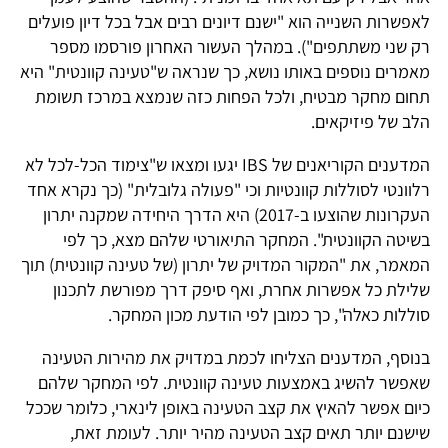
לאפשרות השנייה הוא "ישנם דיונים רבים אבל בכל דיון פועלים
רק שני משתתפים"). במהלך העשור האחרון פורסמו מספר
מאמרים נוספים באותו נושא, כך שנראה ש"טעינה קוונטית" היא
תחום מחקר מבטיח, ולכל הפחות כזה שנמצא במרכז תשומת
הלב של פיזיקאים.
המדענים הקוריאנים של IBS יגעו ומצאו ש"צימוד הכל-לכל לא
רלוונטי לסוללות קוונטיות וכי "פעולה גלובלית" (כך נקרא אחד
העקרונות שהוצעו ב-2017) היא הדרך היחידה שמקנה יתרון
בשיטה הקוונטית". המחקר התיאורטי שלהם מצא, כך לפי
המאמר, את "המקור המדויק של יתרון (של טעינה קוונטית) תוך
שלילת כל אפשרות אחרת, ואף סיפק דרך מפורשת לתכנון
סוללות כאלה", כך כמובן לפי הודעת מכון המחקר.
בנוסף, המדענים הצליחו לכמת במדויק את מהירות הטעינה
שאפשר להשיג באמצעות טעינה קוונטית. לפי המחקר שלהם
כיום אפשר להאיץ את קצב הטעינה באופן לינארי, כלומר שככל
שישנם יותר תאים קצב הטעינה מהיר יותר. לעומת זאת,