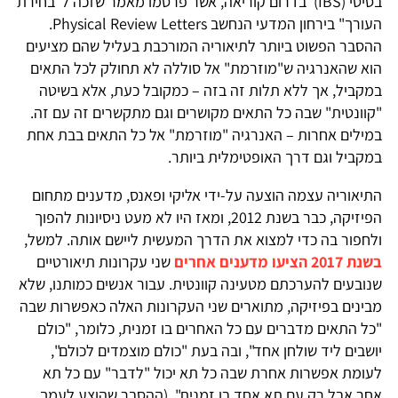
בסיסי (IBS)' בדרום קוריאה, אשר פרסמו מאמר שזכה ל"בחירת
העורך" בירחון המדעי הנחשב Physical Review Letters.
ההסבר הפשוט ביותר לתיאוריה המורכבת בעליל שהם מציעים
הוא שהאנרגיה ש"מוזרמת" אל סוללה לא תחולק לכל התאים
במקביל, אך ללא תלות זה בזה – כמקובל כעת, אלא בשיטה
"קוונטית" שבה כל התאים מקושרים וגם מתקשרים זה עם זה.
במילים אחרות – האנרגיה "מוזרמת" אל כל התאים בבת אחת
במקביל וגם דרך האופטימלית ביותר.
התיאוריה עצמה הוצעה על-ידי אליקי ופאנס, מדענים מתחום
הפיזיקה, כבר בשנת 2012, ומאז היו לא מעט ניסיונות להפוך
ולחפור בה כדי למצוא את הדרך המעשית ליישם אותה. למשל,
בשנת 2017 הציעו מדענים אחרים
שני עקרונות תיאורטיים
שנובעים להערכתם מטעינה קוונטית. עבור אנשים כמותנו, שלא
מבינים בפיזיקה, מתוארים שני העקרונות האלה כאפשרות שבה
"כל התאים מדברים עם כל האחרים בו זמנית, כלומר, "כולם
יושבים ליד שולחן אחד", ובה בעת "כולם מוצמדים לכולם",
לעומת אפשרות אחרת שבה כל תא יכול "לדבר" עם כל תא
אחר אבל רק עם תא אחד בו זמנית". (ההסבר שהוצע לעמך