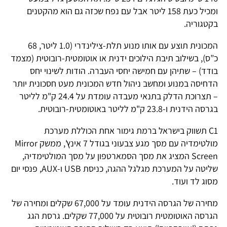
ומכיל כעת 158 ליטר אבל עם נפח שכזה גם הוא מהקטנים
בקטגוריה.
המכונית תוצע עם אותו מנוע תלת-צילינדרי (1.0 ליטר, 68
כ”ס), בשילוב תיבת הילוכים ידנית או אוטומטית-רובוטית (מצמד
בודד) – שתיהן עם חמישה יחסי העברה. הודות לשינוי יחס
הדחיסה במנוע ומחשב ניהול חדש המכונית מעט חסכונית יותר
– תצרוכת הדלק בתנאי מעבדה עומדת על 24.4 ק"מ לליטר
בגרסה הידנית ו-23.8 ק"מ לליטר באוטומטית-רובוטית.
C1 תשווק בישראל ברמת גימור אחת הכוללת מערכת
מולטימדיה עם מסך מגע צבעוני בגודל 7 אינץ', ממשק Mirror
Screen המציג את מסך הסמארטפון על מסך המולטימדיה,
שליטה על המערכת מגלגל ההגה, כניסת USB ו-AUX, פנסי יום
מסוג לד ועוד.
מחירה של הגרסה הידנית עומד על 67,000 שקלים ומחירה של
הגרסה האוטומטית רובוטית על 77,000 שקלים. גרסת הגג