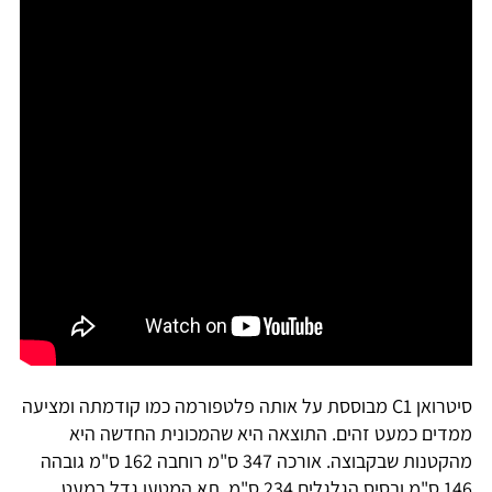
סיטרואן C1 מבוססת על אותה פלטפורמה כמו קודמתה ומציעה
ממדים כמעט זהים. התוצאה היא שהמכונית החדשה היא
מהקטנות שבקבוצה. אורכה 347 ס"מ רוחבה 162 ס"מ גובהה
146 ס"מ ובסיס הגלגלים 234 ס"מ. תא המטען גדל במעט