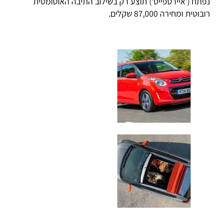
נפתח ('איירספייס') תוצע רק בשילוב התיבה האוטומטית
רובוטית ומחירה 87,000 שקלים.