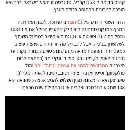
קנבס בדומה ל-DS3 קבריו'. גם גרסה זו תוצע בישראל ובכך היא
הופכת למכונית הפתוחה הזולה בארץ.
הדור השני והחדש של
C1 הוצג
בתערוכת ז'נבה האחרונה
במרץ. כמו קודמתה גם היא חלק מהטריו הכולל את פיז'ו 108
(מחליפת 107) וטויוטה אייגו, וגם היא תיוצר במפעל משותף
לשלושתן בצ'כיה. אבל להבדיל מהדור הקודם שהציג עיצוב
כמעט זהה, הפעם המראה מעט שונה: טויוטה בחרה בקו נועז
(בניגוד לאופייה), פיז'ו בקו סולידי ונקי יותר (בהתאם לרוח
היצרנית
המבקשת למתג את עצמה “גבוה” יותר
ומול
פולקסווגן) וסיטרואן בקו צעיר ושובב (שיבדל אותה מפיז'ו).
סיטרואן היא הראשונה מבין השלוש להגיע ארצה כשהבאה היא
108 שתגיע בנובמבר ואחריה אייגו בתחילת שנה הבאה.