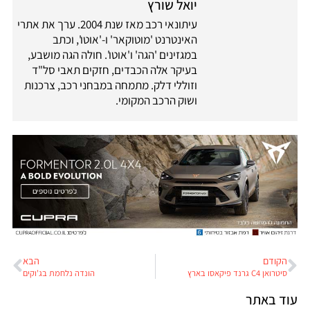
יואל שורץ
עיתונאי רכב מאז שנת 2004. ערך את אתרי
האינטרנט 'מוטוקאר' ו-'אוטו', וכתב
במגזינים 'הגה' ו'אוטו'. חולה הגה מושבע,
בעיקר אלה הכבדים, חזקים תאבי סל"ד
וזוללי דלק. מתמחה במבחני רכב, צרכנות
ושוק הרכב המקומי.
הקודם
הבא
סיטרואן C4 גרנד פיקאסו בארץ
הונדה נלחמת בג'וקים
עוד באתר