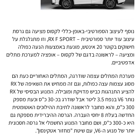
נוסף לעיצוב הספורטיבי-באופן-כללי לקסוס מציעה גם גרסת
עיצוב עוד יותר ספורטיבית – RX F SPORT, וזו מתגלגלת על
חישוקים בקוטר 20 אינטש, מונעת באמצעות הנעה כפולה
ומציעה – לראשונה בדגם של לקסוס – אופציה למערכת מתלים
אדפטיביים.
מערכת המתלים עצמה שודרגה, המתלים האחוריים כעת הם
מסוג עצמות עצה כפולות, וגם זה ממחיש את השאיפה של RX
להציע התנהגות כביש מדויקת ומובילה. המנוע הבסיסי של RX
נותר V6 בנפח 3.5 ליטר אבל שודרג בכ-30 כ"ס וכעת מספק
300 כ"ס, והוא מחובר לראשונה לתיבת ההילוכים האוטומטית
החדשה בעלת 8 יחסי העברה. הגרסה ההיברידית מספקת גם
היא כ-300 כ"ס, ושם מחובר המנוע החשמלי אל גרסה חסכונית
יותר של מנוע ה-V6, עם שיטת "מחזור אטקינסון".