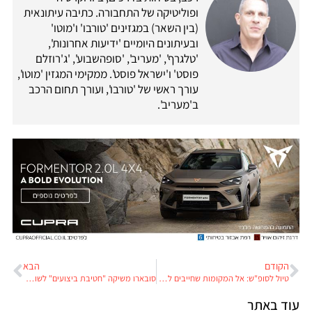
ופוליטיקה של התחבורה. כתיבה עיתונאית
(בין השאר) במגזינים 'טורבו' ו'מוטו'
ובעיתונים היומיים 'ידיעות אחרונות',
'טלגרף', 'מעריב', 'סופהשבוע', 'ג'רוזלם
פוסט' ו'ישראל פוסט'. ממקימי המגזין 'מוטו',
עורך ראשי של 'טורבו', ועורך תחום הרכב
ב'מעריב'.
הקודם
הבא
טיול לסופ"ש: אל המקומות שחייבים לבקר בהם לפני הקיץ – חלק ראשון
סובארו משיקה "חטיבת ביצועים" לשוק האמריקני
עוד באתר