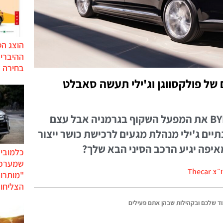
הוצג ה
בחירה 
הלום של פולקסווגן וג'ילי תעשה סאבלט
פולקסווגן אולי לא תמכור ל-BYD את המפעל השקוף בגרמניה אבל עצם
ים ג'ילי מנהלת מגעים לרכישת כושר ייצור
יפה יגיע הרכב הסיני הבא שלך?
כלמוביל
שמערכו
Theca
"מותרו
הצליחו 
ד שלכם ובקהילות שבהן אתם פעילים