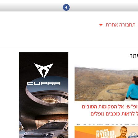
תחבורה אחרת
תר
ופ"ש: אל המקומות הטובים
לראות כוכבים נופלים