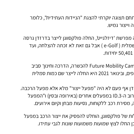
ם תצוגה יוקרתי להצגת "הניידות העתידית", כלומר
 וייצור גמיש.
חבולה מפרשת 'דיזלגייט', החלה פולקסווגן לייצר בדרזדן גרסה
של פולקסווגן גולף שהוסבה להנעה חשמלית ( e-Golf ) אבל גם זאת לא זכתה להצלחה, ועד
מאז 2018 פועלים במקום מתחם Future Mobility Campus להכשרה, הדרכה וחינוך סביב
ניידות עתידית, ופעילות עם סטארט־אפים, ובינואר 2021 היא החלה לייצר שם כמות סמלית
 פייתון ו-E גולף – דרזדן אף פעם לא היה "מפעל ייצור" מלא אלא מפעל הרכבה.
במילים אחרות, פולקסווגן מייצרת את רוב ה-ID.3 במפעלים אחרים (באירופה ובסין) ו"המפעל
סירת רכב ללקוחות, נסיעות מבחן וקיום אירועים.
התייעלות של פולקסווגן, הוחלט להפסיק את ייצור הרכב במפעל