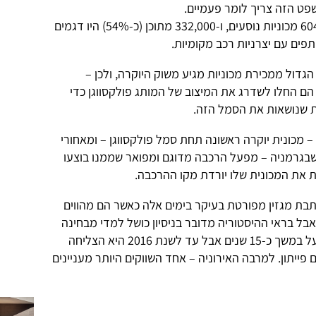
שפט הזה צריך לומר פעמיים.
בשנת 2000 יוצרו בסין בסך הכל 604,000 מכוניות נוסעים, ו-332,000 מתוכן (כ-54%) היו דגמים
תפים עם יצרניות רכב מקומיות.
דול ממכירת מכוניות מגיע משוק היוקרה, ולכן –
הם החלו לשדרג את המיצוב של המותג פולקסווגן כדי
ות שנושאות את הסמל הזה.
– מכונית יוקרה ראשונה תחת סמל פולקסווגן – ומאחורי
בגרמניה – מפעל הרכבה מדוגם ומפואר שממנו בוצעו
 את המכונית שלו יורדת מקו ההרכבה.
לכתבת מגזין מפורטת בעיקר בימים אלה כאשר הם מהווים
אבל בראי ההיסטוריה מדובר בניסיון כושל למדי מבחינה
מסחרית: פולקסווגן הפעילה את המפעל במשך כ-15 שנים אבל עד לשנת 2016 היא הצליחה
84,23 מכוניות מדגם פייתון. למרבה האירוניה – אחד השווקים היותר מעניינים