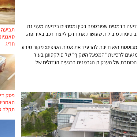
יעה דרמטית שפורסמה בסין ומסתיים בידיעה מעניינת
תביעה י
 סיניות מובילות שעושות את דרכן לייצור רכב באירופה.
סאנגיונ
חריג
בוססת היא חייבת להרעיד את אמות הסיפים: מקור מידע
ל דיווח ש-BYD מנהלת מגעים לרכישת "המפעל השקוף" של פולקסווגן בעיר
הכותרת של הענקית הגרמנית ברגעיה הגדולים של
פסק דין
האחריות
תקלה ס