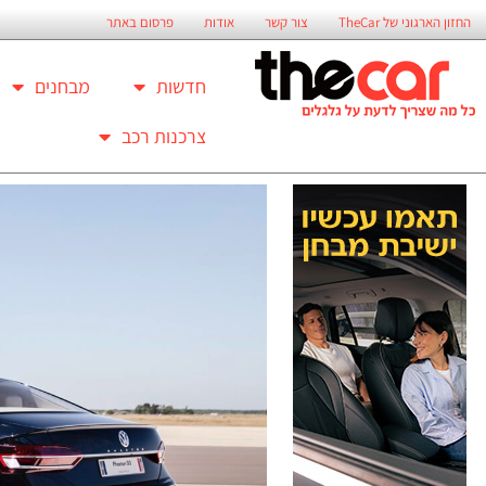
החזון הארגוני של TheCar
צור קשר
אודות
פרסום באתר
חדשות
מבחנים
צרכנות רכב