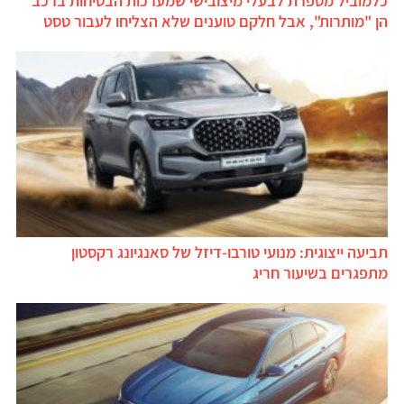
כלמוביל מספרת לבעלי מיצובישי שמערכות הבטיחות ברכב
הן "מותרות", אבל חלקם טוענים שלא הצליחו לעבור טסט
תביעה ייצוגית: מנועי טורבו-דיזל של סאנגיונג רקסטון
מתפגרים בשיעור חריג