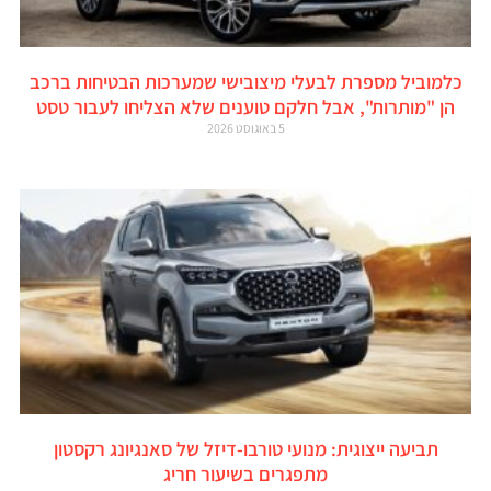
כלמוביל מספרת לבעלי מיצובישי שמערכות הבטיחות ברכב
הן "מותרות", אבל חלקם טוענים שלא הצליחו לעבור טסט
5 באוגוסט 2026
תביעה ייצוגית: מנועי טורבו-דיזל של סאנגיונג רקסטון
מתפגרים בשיעור חריג