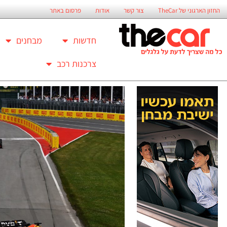
החזון הארגוני של TheCar
צור קשר
אודות
פרסום באתר
חדשות
מבחנים
צרכנות רכב