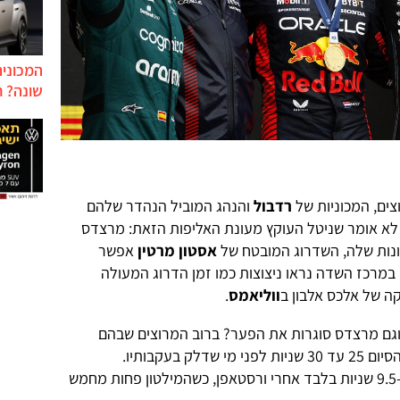
המכונית
שונה? ח
ים, המכוניות של
רדבול
והנהג המוביל הנהדר שלהם
 לא אומר שניטל העוקץ מעונת האליפות הזאת: מרצדס
ונות שלה, השדרוג המובטח של
אסטון מרטין
אפשר
במרכז השדה נראו ניצוצות כמו זמן הדרוג המעולה
ה של אלכס אלבון ב
ווליאמס
.
 וגם מרצדס סוגרות את הפער? ברוב המרוצים שבהם
ורסטאפן ניצח העונה הוא חצה את קו הסיום 25 עד 30 שניות לפני מי שדלק בעקבותיו.
במונטריאול סיים אלונסו בהפרש של כ-9.5 שניות בלבד אחרי ורסטאפן, כשהמילטון פחות מחמש