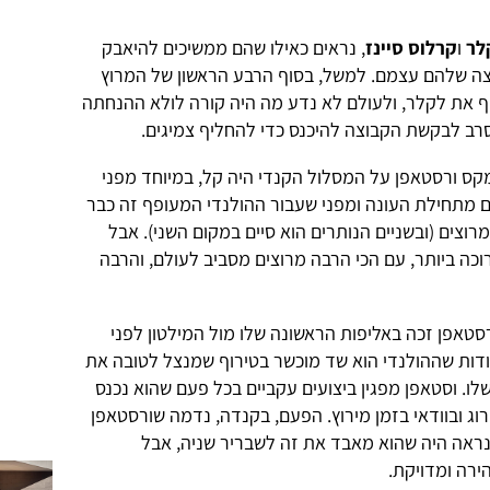
לר
ו
קרלוס סיינז
, נראים כאילו שהם ממשיכים להיאבק
הקבוצה שלהם עצמם. למשל, בסוף הרבע הראשון של המרוץ
ף את לקלר, ולעולם לא נדע מה היה קורה לולא ההנחתה
סרב לבקשת הקבוצה להיכנס כדי להחליף צמיגים.
מקס ורסטאפן על המסלול הקנדי היה קל, במיוחד מפני
 מתחילת העונה ומפני שעבור ההולנדי המעופף זה כבר
מרוצים (ובשניים הנותרים הוא סיים במקום השני). אבל
202 היא עונת הפורמולה 1 הארוכה ביותר, עם הכי הרבה מרוצים מסביב לעולם, והרבה
ורסטאפן זכה באליפות הראשונה שלו מול המילטון לפני
הודות שההולנדי הוא שד מוכשר בטירוף שמנצל לטובה את
לו. וסטאפן מפגין ביצועים עקביים בכל פעם שהוא נכנס
רוג ובוודאי בזמן מירוץ. הפעם, בקנדה, נדמה שורסטאפן
 גליץ' אחד, בהקפה ה-67, כשנראה היה שהוא מאבד את זה לשבריר שניה, אבל
ירה ומדויקת.