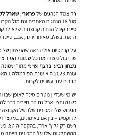
שניות מאחוריו.
רק צמד הנהגים של
פרארי
,
שארל לק
מול 18 הנהגים האחרים וגם מול 
סיינז קיבל הנחיה קבוצתית שלא לתקו
הזאת. בשלב מאוחר יותר, אגב, סיינז 
על קו הסיום אולי נראה שהניצחון של 
שרדבול ניצחה את כל שמונת המירוצים
ניצחון רביעי ברצף ושישי מתוך שמונה 
עונת 3
דברים עוד עשויים לקרות.
יש מי שעדיין נוטרים טינה לאופן שבו 
כשנה וחצי. אבל גם הם חייבים כבר ל
הגיבוש של המכונית שלו ושל הקבוצה ש
לקוקפיט – בין אם באימונים, במקצי די
רשם רק
ההשתלטות שלו על המכונית הייתה מה