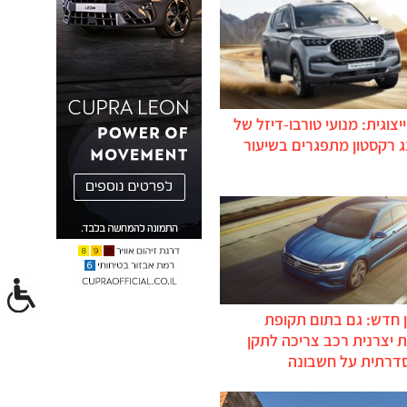
יצוגית: מנועי טורבו-דיזל של
ג רקסטון מתפגרים בשיעור
 חדש: גם בתום תקופת
 יצרנית רכב צריכה לתקן
דרתית על חשבונה