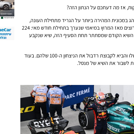
הג במכונית המהירה ביותר על הגריד מתחילת העונה,
הוביל את כל הקפות המסלול בכל המרוצים מאז המרוץ במיאמי שנערך בתחילת חודש מאי: 224
 הקפות פחות מן השיא הקודם שמסתתר תחת הסעיף הזה, שיא שנקבע
אמש ניצח ורסטאפן את המרוץ ה-41 שלו והביא לקבוצת רדבול את הניצחון ה-100 שלהם. בעוד
ות לשבור את השיא של מנסל.