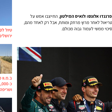
פרננדו אלונסו
ו
לואיס המילטון
, התייצבו אמש על
 מרוץ הפורמולה 1 של מונטריאול לאחר מרוץ מרתק ומותח, אבל רק לאחד מהם,
טיול לס
ירושלים
ב.מ.וו 
ושריפה