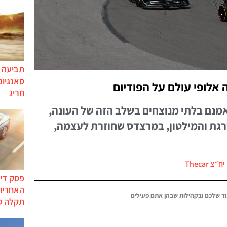
תביעה י
סאנגיונ
 אלופי עולם על הפודיום
חריג
מנם בלתי מנוצחים בשלב הזה של העונה,
רגת והמילטון, במרצדס שחוזרת לעצמה,
צ Thecar
פסק דין
האחריות
ד שלכם ובקהילות שבהן אתם פעילים
תקלה ס