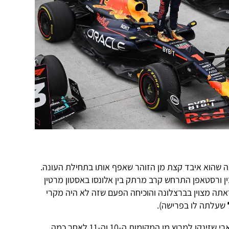
אה שהוא איבד קצת מן הזוהר שאפף אותו בתחילת העונה.
ן ורסטאפן התרחש קרב מרתק בין אלונסו באסטון מרטין
אתה מצוין בברצלונה והוכיחה הפעם שזה לא היה מקרי
שעלתה לו בפרישה).
ביניהם נלחמו גם צמד הנהגים של פרארי שזינקו למרוץ מן המקומות ה-10 וה-11 לאחר כמה