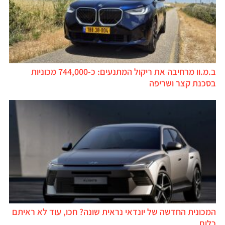
ב.מ.וו מרחיבה את ריקול המתנעים: כ-744,000 מכוניות
בסכנת קצר ושריפה
המכונית החדשה של יונדאי נראית שונה? חכו, עוד לא ראיתם
כלום