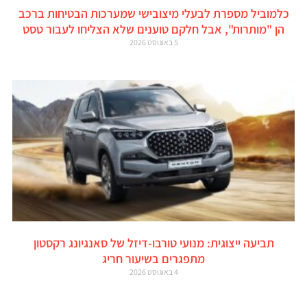
כלמוביל מספרת לבעלי מיצובישי שמערכות הבטיחות ברכב
הן "מותרות", אבל חלקם טוענים שלא הצליחו לעבור טסט
5 באוגוסט 2026
תביעה ייצוגית: מנועי טורבו-דיזל של סאנגיונג רקסטון
מתפגרים בשיעור חריג
4 באוגוסט 2026