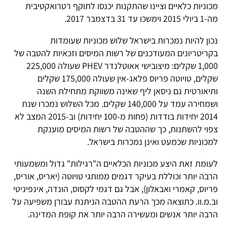
מכוניות כלאיים וציינו שהתקנות יכנסו לתוקף רטרואקטיבית
מה-1 ביולי 2015 וימשכו עד 31 בדצמבר 2017.
נכון להיות נמכרות בישראל שלוש מכוניות שעומדות
בקריטריונים המעודכנים של רשות המיסים וזכאיות להטבה של
1,000 שקלים: מיצובישי אאוטלנדר PHEV שעולה 225,000
שקלים, טויוטה פריוס פלאג-אין שעולה 175,000 שקלים
ותיאורטית גם ניסאן ליף שאינה משווקת מתחילת השנה
ושמחירה עמד על 140,000 שקלים. מכל השלוש נמכרו שנת
2014 יחידות בודדות (פחות מ-100 יחידות) וב-2015 המצב לא
צפוי להשתנות, כך שההטבה של רשות המיסים מוענקת
למכוניות שכמעט ואינן נמכרות בישראל.
לעומת זאת היצע מכוניות הכלאיים ה"רגילות" גדול ומשמעותי
הרבה יותר וכוללת בעיקר דגמים ממותגי טויוטה (יאריס, אוריס,
פריוס, קאמרי ואבאלון), אבל גם דגמי לקסוס, הונדה, אינפיניטי
וב.מ.וו. כתוצאה מכך הרעת ההטבה הניתנת עבורן משפיעה על
הרבה יותר אנשים ומעשירה הרבה יותר את קופת המדינה.