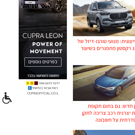
יצוגית: מנועי טורבו-דיזל של
ג רקסטון מתפגרים בשיעור
 חדש: גם בתום תקופת
 יצרנית רכב צריכה לתקן
דרתית על חשבונה