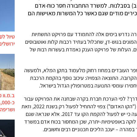
ו (שוב) בסבלנות. למשרד התחבורה חסר כוח-אדם
בכירים מודים שגם כאשר כל המשרות מאוישות הם
רה נדרש בימים אלה להתמודד עם פרויקט התשתיות
טיול לס
נים בגוש-דן, שתכלול בעתיד רכבות קלות ואוטובוסים
ירושלים
יים. העלות של פרויקט הענק נאמדת בעשרות רבות של
ר העובדים במחוז רחוק מלעמוד בתקן המלא, ולמעשה
 הקרובה. התוצאה הצפויה: עיכוב נוסף בהקמת הרכבת
יחמירו עומסי התנועה במטרופולין הגדול בישראל.
ב.מ.וו 
דרך? לפי הערכת חברת בקרה שבחנה את הפרויקט עבור
משרד האוצר, הקו הראשון של הרכבת ("הקו האדום") צפוי להתחיל לפעול רק בשנת 2022, וזאת
ושריפה
למרות שהחלטת ממשלה מ-2010 קבעה כי יש לפעול להקמת הקו עד 2017. אלא שנראה שגם
קה באופטימיות-יתרה, שכן המחסור בכוח אדם במשרד
במהרה – יעכב הליכים תכנוניים רבים וחשובים.