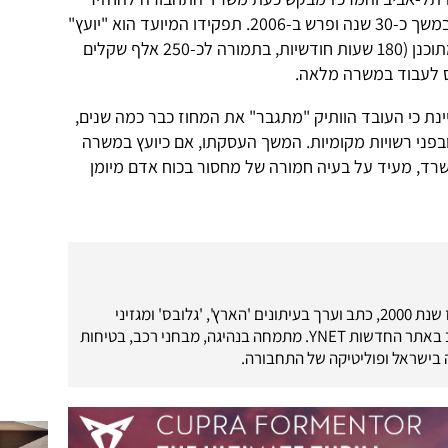
לעבודה מהנדס ותיק, שעבד במשרד במשך כ-30 שנה ופרש ב-2006. תפקידו המיועד הוא "יועץ"
למחוז תל-אביב, אך היקף המשרה המתוכנן (180 שעות חודשיות, בתמורה לכ-250 אלף שקלים
ס לעבוד במשרה מלאה.
ת כי העובד הוותיק "מתגבר" את המחוז כבר כמה שנים,
ובפני רשויות מקומיות. המשך העסקתו, אם כיועץ במשרה
ד, מעיד על בעיה חמורה של מחסור בכוח אדם מיומן
עיתונאי רכב מאז שנת 2000, כתב וערך בעיתונים 'הארץ', 'גלובס' ומגזיני
'מוטו-מדיה'. כתב באתר החדשות YNET. מתמחה בנהיגה, מבחני רכב, בטיחות
בישראל ופוליטיקה של התחבורה.