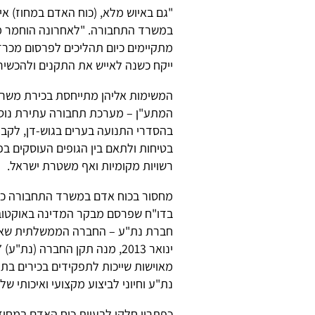
"גם באיוש מלא, (כוח האדם במחוז) אי
במשרד התחבורה. "לאחרונה הוחמר מ
מתקיימים כיום תהליכים לפרסום מכרז
ייקח כשנה לאייש את התקנים ולהכשיר
המשימות אליהן מתייחסת בכירת משרד 
המתע"ן – מערכת תחבורה עתירת נוסעים
בהסדרי התנועה בערים בגוש-דן, לקבו
בטיחות ולתאם בין הגופים העוסקים בפ
רשויות מקומיות ואף משטרת ישראל.
מחסור בכוח אדם במשרד התחבורה כבר
בדו"ח שפרסם מבקר המדינה באוקטובר 
חברת נת"ע – החברה הממשלתית שאחרא
מאוישות שייכות לתפקידים בכירים בתח
נת"ע וחיוני לביצוע מקצועי ואיכותי של
כפתרון חלקי לבעיית כוח האדם במחו