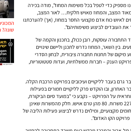
נו מספיק כדי לטפל בכל משימות המחוז", מודה בכירה
אוד המצב, והמחוז מאויש חלקית… לאור המצב,
ים לאיוש כוח אדם מקצועי החסר במחוז, (אך) להערכתנו
המכונית
 את העובדים לביצוע משימותיהם".
שונה? ח
התחבורה עוסקות, רובן ככולן, בתכנון והקמה של
. בין השאר, המחוז נדרש לתכנן וליישם שינויים
ע מיקום של תחנות תחבורה ציבורית, לבחון הסדרי
רויקט הענק – חברות ממשלתיות, ועדות סטטוטוריות,
 גרם בעבר לליקויים ועיכובים בפרויקט הרכבת הקלה.
האחרון, ובו הוקדש פרק לליקויים חמורים בפעילות
ית על הפרויקט – נקבע כי "במועד סיום הביקורת,
ינואר 2013, מנה תקן החברה (נת"ע) 227 משרות. 80 מהן טרם אוישו. חלק מהמשרות שאינן
ומים מקצועיים, ומילוים נדרש לביצוע פעילות הליבה של
 פרויקט הקו האדום".
ז תל-אביב והמרכז מבקש כעת משרד התחבורה להחזיר