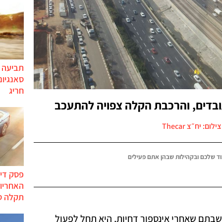
תביעה י
סאנגיונ
חריג
בדים, והרכבת הקלה צפויה להתעכב
צילום: יח״צ Thecar
ד שלכם ובקהילות שבהן אתם פעילים
פסק דין
האחריות
תקלה ס
בתם שאחרי אינספור דחיות, היא תחל לפעול