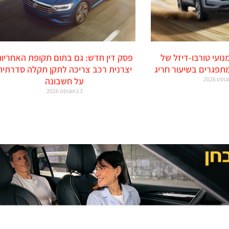
מנועי טורבו-דיזל של
פסק דין חדש: גם בתום תקופת האחריות
מתפגרים בשיעור חריג
יצרנית רכב צריכה לתקן תקלה סדרתית
על חשבונה
3 באוגוסט 2026