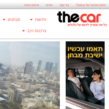
החזון הארגוני של TheCar
צור קשר
אודות
פרסום באתר
חדשות
מבחנים
צרכנות רכב