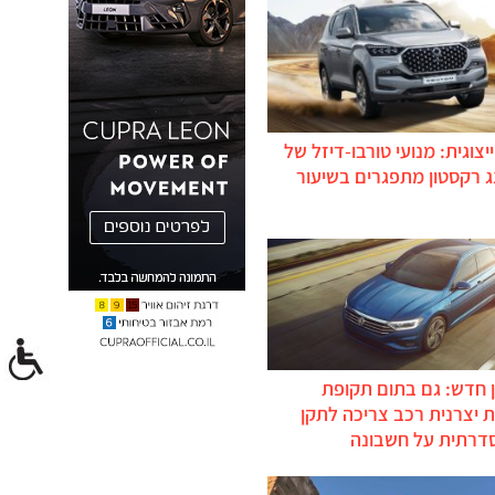
יצוגית: מנועי טורבו-דיזל של
ג רקסטון מתפגרים בשיעור
 חדש: גם בתום תקופת
 יצרנית רכב צריכה לתקן
דרתית על חשבונה