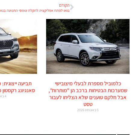
הקודם
בואו לפתח אפליקציה להקלת עומסי התנועה בגוש
כלמוביל מספרת לבעלי מיצובישי
תביעה ייצוגית: 
שמערכות הבטיחות ברכב הן "מותרות",
סאנגיונג רקסטון 
אבל חלקם טוענים שלא הצליחו לעבור
4 באוגוסט 2026
טסט
5 באוגוסט 2026