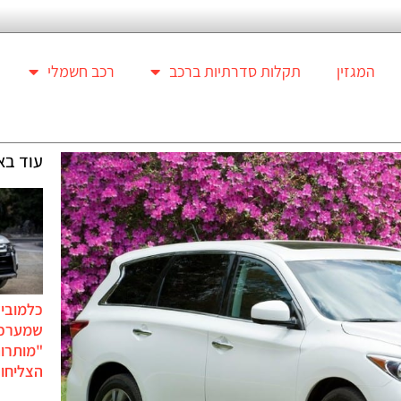
המגזין
תקלות סדרתיות ברכב
רכב חשמלי
עוד בא
כלמוביל
שמערכו
"מותרו
הצליחו 