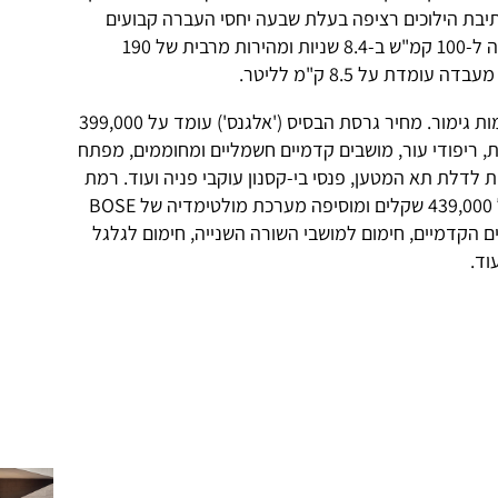
נפח 3.5 ליטר (265 כ"ס), תיבת הילוכים רציפה בעלת שבעה יחסי העברה קבועים
והנעה כפולה. ביצועים: תאוצה מעמידה ל-100 קמ"ש ב-8.4 שניות ומהירות מרבית של 190
דת על 8.5 ק"מ לליטר.
אינפיניטי QX60 יוצע בישראל בשתי רמות גימור. מחיר גרסת הבסיס ('אלגנס') עומד על 399,000
, ריפודי עור, מושבים קדמיים חשמליים ומחוממים, מפתח
לדלת תא המטען, פנסי בי-קסנון עוקבי פניה ועוד. רמת
הגימור הגבוהה יותר ('אליט') עומד על 439,000 שקלים ומוסיפה מערכת מולטימדיה של BOSE
ושבים הקדמיים, חימום למושבי השורה השנייה, חימום לגלגל