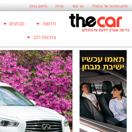
החזון הארגוני של TheCar
צור קשר
אודות
פרסום באתר
חדשות
מבחנים
צרכנות רכב