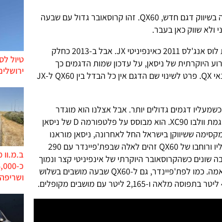
קרסו מוטורס, יבואנית אינפיניטי, החלה בשיווק דגם חדש, QX60. זהו קרוסאובר גדול עם שבעה
ולא שווק כאן בעבר.
אינפיניטי QX60 החל את חיו בתערוכת לוס אנג'לס 2011 כאינפיניטי JX. אבל ב-2013 כחלק
טיול לס
וע היוקרתית של ניסאן, על עדכון שמות הדגמים כך
ירושלים
שדגמי הסדאן/קופה יכונו Q ודגמי הפנאי QX. פרט לשינוי שם הדגם אין כל הבדל בין QX60 ל-JX
כשמעליו דגמים גדולים יותר. אבל אצלנו הוא מוגדר
כקרוסאובר גדול שמתחרה בדמים כדוגמת וולבו XC90. הוא מבוסס על פלטפורמה D של ניסאן
קסימה ששיווקן בישראל החל לאחרונה, ניסאן מוראנו
וניסאן פאת'פיינדר. למעשה בסיס גלגליו ורוחבו של QX60 זהים לאלה שבפת'פיינדר עם 290
ב.מ.וו 
 והגובה שונים כשהקרוסאובר היוקרתי של אינפיניטי קצר ונמוך
במקצת עם 499 ס"מ ו-175 ס"מ בהתאמה. כמו לפת'פיינדר, גם ל-QX60 שבעה מושבים בשלוש
ושריפה