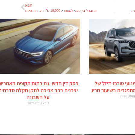
הבא
-דן
ההבדל בין טכני למסחרי: 18,000 ש"ח ועוד הוצאות
מנועי טורבו-דיזל של
פסק דין חדש: גם בתום תקופת האחריות
מתפגרים בשיעור חריג
יצרנית רכב צריכה לתקן תקלה סדרתית
על חשבונה
3 באוגוסט 2026