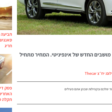
תביעה י
סאנגיונ
חריג
מושבים החדש של אינפיניטי. המחיר מתחיל
ום: יח״צ Thecar
פסק דין
ד שלכם ובקהילות שבהן אתם פעילים
האחריות
תקלה ס