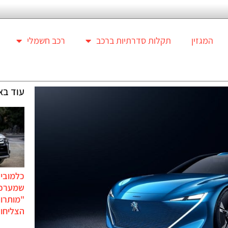
המגזין
תקלות סדרתיות ברכב
רכב חשמלי
עוד בא
כלמוביל
שמערכו
"מותרו
הצליחו 