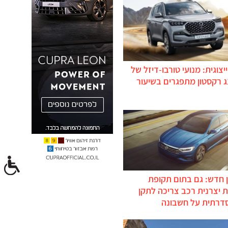
יצוגית: מנועי טורבו-דיזל של
ג רקסטון מתפגרים בשיעור
 חדש: גם בתום תקופת
 יצרנית רכב צריכה לתקן
דרתית על חשבונה