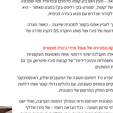
אה – מעין האצ'בק-קופה מלפנים ובפרופיל ומה שמכונה
shoot' (מעין שילוב של 'קופה', 'ספורט-בק' ו'ליפט-בק') במבט מאחור – היא
קירור שנדרש עם מנוע בעירה פנימית.
 לעניין אותנו בקשר למכונית שייצגה – כאשר נוצרה
בחודשים האחרונים – את התוכניות הידועות של פיג'ו ושל מותג היוקרה DS להציג סדרה של
ת המכירה של אופל מידי ג'נרל מוטורס
אלה תקבלנה שינוי דרמטי: אחת השמועות העקשניות
מליות וההיברידיות" של קבוצת פיג'ו-סיטרואן, וכך גם
 המותגים.
פרע כיד דמיונם הטובה של המעצבים שלהן, ו'אינסטינקט'
נקיים ונפוחים מעוצמה, עם גלגלים גדולי-קוטר ושתי דלתות
תיים החלק המרשים של המכונית.
מכונית יפורסמו ודאי המהלך היממה הקרובה, ואולי ישנו
י סרטון תצוגה – ככל הנראה רשמי – של פיג'ו שדלף