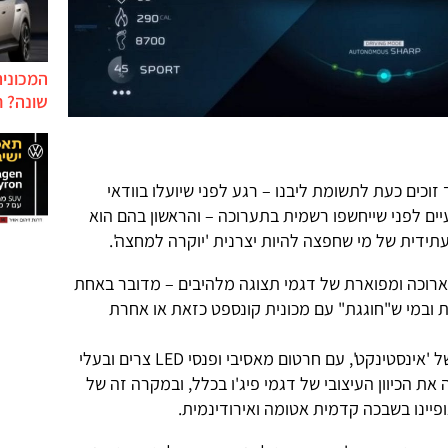
המכונית
שונה? ח
זוכים כעת לתשומת ליבנו – רגע לפני שיועלו בוודאי
ועיים לפני שייחשפו רשמית בתערוכה – והראשון בהם הוא
ידית של מי שחפצה להיות יצרנית 'יוקרה למחצה'.
 ארוכה ומפוארת של דגמי תצוגה מלהיבים – מדובר באחת
ת ובמי ש"חוגגת" עם מכונית קונספט כזאת או אחרת
ובכל זאת, הפרצוף האגרסיבי והנוכח של 'אינסטינקט', עם חרטום מאסיבי ופנסי LED צרים ובעלי
את הכיוון העיצובי של דגמי פיג'ו בכלל, ובמקרה זה של
יינו בשבכה קדמית אטומה ואירודינמית.