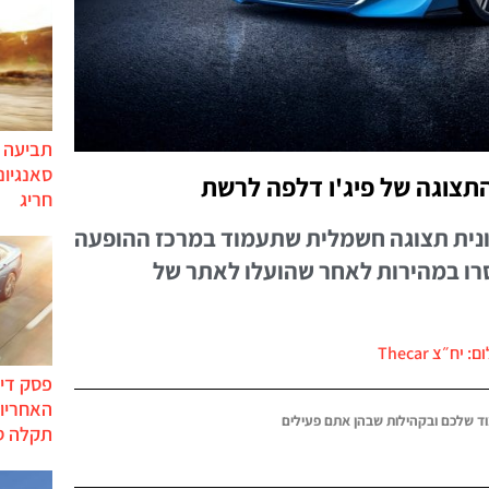
תביעה י
סאנגיונ
התצוגה של פיג'ו דלפה לרשת
חריג
כונית תצוגה חשמלית שתעמוד במרכז ההופעה
וסרו במהירות לאחר שהועלו לאתר של
: יח״צ Thecar
פסק דין
האחריות
ד שלכם ובקהילות שבהן אתם פעילים
תקלה ס