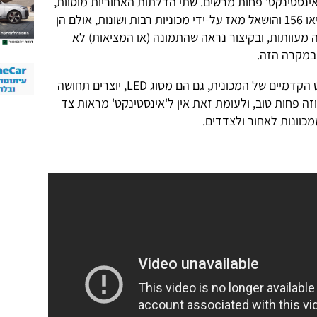
נסטינקט' פחות מרשים. שתי הדלתות האחוריות מוסוות,
בסגנון שהביאה לנו בשעתו אלפא-רומיאו 156 והושאל מאז על-ידי מכוניות רבות ושונות, אולם הן
 מעוותות, ובקיצור נראה שהתמונה (או המציאות) לא
מה שכן, בפרופיל נדמה שפנסי הקישוט הקדמיים של המכונית, גם הם מסוג LED, יוצרים תחושה
זה פחות טוב, ולעומת זאת אין ל'אינסטינקט' מראות צד
כוונות לאחור ולצדדים.