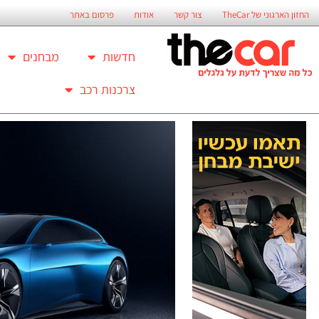
החזון הארגוני של TheCar
צור קשר
אודות
פרסום באתר
חדשות
מבחנים
צרכנות רכב