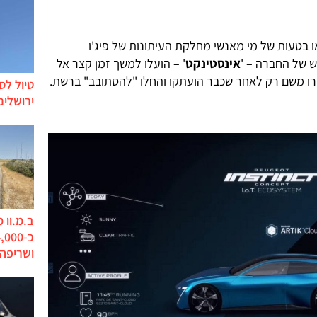
ו בטעות של מי מאנשי מחלקת העיתונות של פיג'ו –
 של החברה – '
אינסטינקט
' – הועלו למשך זמן קצר אל
רו משם רק לאחר שכבר הועתקו והחלו "להסתובב" ברשת.
טיול לס
ירושלים
ב.מ.וו 
ושריפה