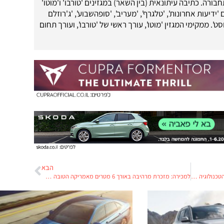
בורה. כתיבה עיתונאית (בין השאר) במגזינים 'טורבו' ו'מוטו'
 'ידיעות אחרונות', 'טלגרף', 'מעריב', 'סופהשבוע', 'ג'רוזלם
ט'. ממקימי המגזין 'מוטו', עורך ראשי של 'טורבו', ועורך תחום
הבא
גוגל נגד אובר: "ענקית שיתוף הנסיעות גנבה את הטכנולוגיה האוטונומית שפיתחנו"
למכירה: מזכרת מרהיבה באורך 6 מטרים מאמריקה הטובה של פעם