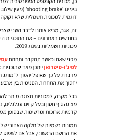
כן, מכונית הקונספט הספורטיבית למר
בימינו 'ing brake
דוגמית למכונית חשמלית שלא זקוקה ל
זה, אגב, מביא אותנו לדבר השני שצריך
מכוניות חשמליות בשנת 2019.
מפני שאם וכאשר תתקדם ותחתם
עסק
לפיג'ו-סיטרואן
ייתכן מאד שתוכניות 
מדברת על כך שאופל יהפוך ל"מותג החש
יחסוך את התחרות הפנימית בין ארבעת
בכל מקרה, למכוניות תצוגה מותר להת
מציגה גוף חסון ובעל קווים עגלגלים, 
קדמיות ארוכות ומרשימות שבסופן מס
תמונות רשמיות של חלקה האחורי של ה
את הרושם הראשוני, אבל אם לשפוט לפ