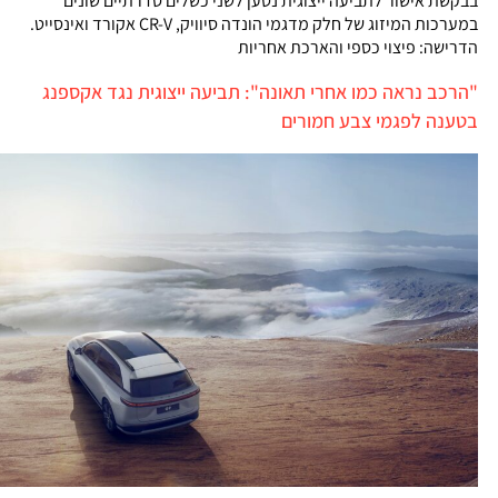
בבקשת אישור לתביעה ייצוגית נטען לשני כשלים סדרתיים שונים
במערכות המיזוג של חלק מדגמי הונדה סיוויק, CR-V אקורד ואינסייט.
הדרישה: פיצוי כספי והארכת אחריות
"הרכב נראה כמו אחרי תאונה": תביעה ייצוגית נגד אקספנג
בטענה לפגמי צבע חמורים