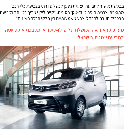
בבקשת אישור לתביעה ייצוגית נטען לכשל סדרתי בצביעת כלי רכב
מתוצרת יצרנית ה'פרימיום-טק' הסינית: "קיים ליקוי מביך במיוחד בצביעת
הרכבים הגורם להבדלי צבע משמעותיים בין חלקי הרכב השונים"
מערכת האוריאה הכושלת של פיג'ו-סיטרואן מסבכת את טויוטה
בתביעה ייצוגית בישראל