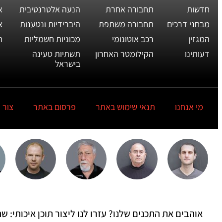
חדשות
תחבורה אחרת
הנעה אלטרנטיבית
א
מבחני דרכים
תחבורה משתפת
היברידיות ונטענות
צ
המגזין
רכב אוטונומי
מכוניות חשמליות
ת
דעותינו
הקילומטר האחרון
תשתיות טעינה
בישראל
מי אנחנו
תנאי שימוש באתר
פרסום באתר
צור 
אוהבים את התכנים שלנו? עזרו לנו ליצור תוכן איכותי: