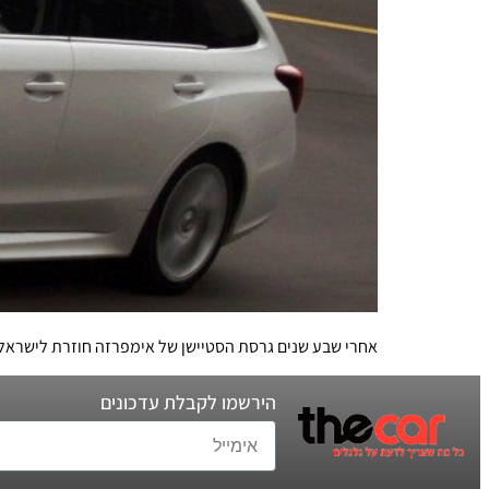
אחרי שבע שנים גרסת הסטיישן של אימפרזה חוזרת לישראל. היא תגיע על בסיס שילדת WRX STI, ועם מנוע טורבו-ב
הירשמו לקבלת עדכונים