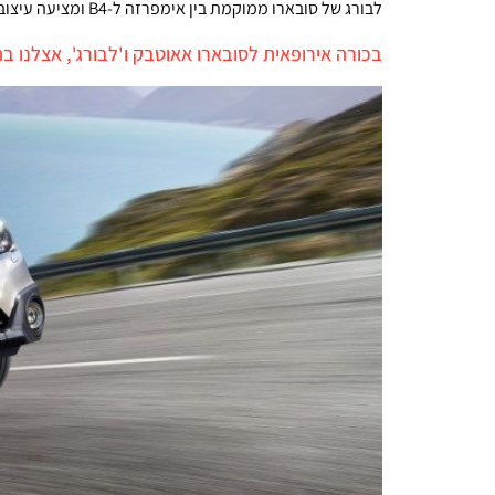
לבורג של סובארו ממוקמת בין אימפרזה ל-B4 ומציעה עיצוב סטיישן ספורטיבי עם תג מחיר של 170 אלף ש"ח
בכורה אירופאית לסובארו אאוטבק ו'לבורג', אצלנו 