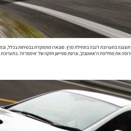
וצגנה בתערוכת ז'נבה בתחילת מרץ. סובארו מתמקדת בבטיחות בכלל, ובמע
ופה את מחליפת ה'אאוטבק', וגרסת סטיישן חזקה של 'אימפרזה'. בתערוכת ז