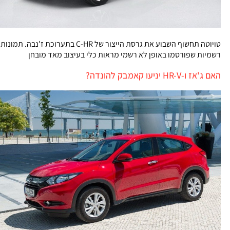
טויוטה תחשוף השבוע את גרסת הייצור של C-HR בתערוכת ז'נבה. תמונות
רשמיות שפורסמו באופן לא רשמי מראות כלי בעיצוב מאד מובחן
האם ג'אז ו-HR-V יניעו קאמבק להונדה?