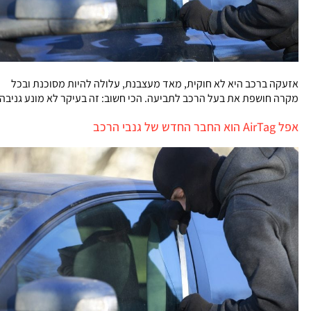
אזעקה ברכב היא לא חוקית, מאד מעצבנת, עלולה להיות מסוכנת ובכל
מקרה חושפת את בעל הרכב לתביעה. הכי חשוב: זה בעיקר לא מונע גניבה
אפל AirTag הוא החבר החדש של גנבי הרכב