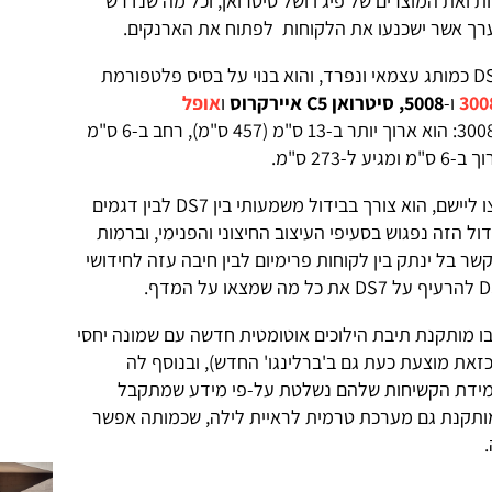
 ואת המוצרים של פיג'ו ושל סיטרואן, וכל מה שנדרש
ערך אשר ישכנעו את הלקוחות לפתוח את הארנקים.
DS7 'קרוסבק' הוא הדגם הראשון של DS כמותג עצמאי ונפרד, והוא בנוי על בסיס פלטפורמת
ו-
5008,
סיטרואן C5 איירקרוס
ו
אופל
. DS7 גדול "בחצי מידה" מ-3008: הוא ארוך יותר ב-13 ס"מ (457 ס"מ), רחב ב-6 ס"מ
אחד מלקחי העבר, שאנשי DS התאמצו ליישם, הוא צורך בבידול משמעותי בין DS7 לבין דגמים
דול הזה נפגוש בסעיפי העיצוב החיצוני והפנימי, וברמות
קשר בל ינתק בין לקוחות פרימיום לבין חיבה עזה לחידושי
שבו מותקנת תיבת הילוכים אוטומטית חדשה עם שמונה יחסי
זאת מוצעת כעת גם ב'ברלינגו' החדש), ובנוסף לה
שמידת הקשיחות שלהם נשלטת על-פי מידע שמתקבל
תקנת גם מערכת טרמית לראיית לילה, שכמותה אפשר