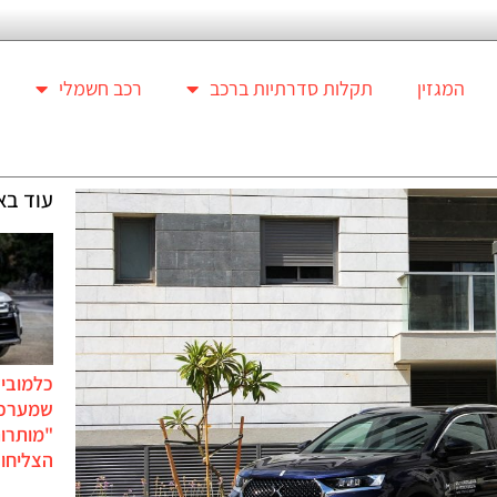
המגזין
תקלות סדרתיות ברכב
רכב חשמלי
עוד בא
כלמוביל
שמערכו
"מותרו
הצליחו 