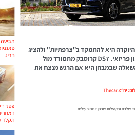
תביעה י
סאנגיונ
על שוק היוקרה היא להתמקד ב"צרפתיות" ולהציג
חריג
'שיק' שנובע מעיצוב-על בסגנון פריזאי. DS7 קרוסבק מתמודד מול
השאלה שבמבחן היא אם הרגש מנצח את
ם: יח״צ Thecar
פסק דין
ד שלכם ובקהילות שבהן אתם פעילים
האחריות
תקלה ס