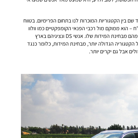
חד שם בין הקטגוריות המוכרות לנו בתחום הפרימיום. בטווח
 – בין 240 ל-300 אלף ש"ח – הוא ממוקם מול רכבי הפנאי הקומפקטיים כמו וולוו
XC40, אאודי Q3 וב.מ.וו X1, והוא גדול מהם מבחינת המידות שלו. אנשי DS ונציגיהם בארץ
 הקטגוריה הגדולה יותר, מבחינת המידות, כלומר כנגד