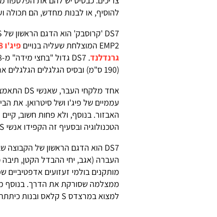
צריכים. כבסיס יש להם את הפלטפורמות
להוסיף, או לבנות מחדש, הם תכולה ו
EMP2 המוצלחת שעליה בנויים
פיג'ו 3008
גרנדלנד
(190 ס"מ) ובסיס הגלגלים הגלגלים ארוך ב-6 ס"מ ומגיע ל-273 ס"מ.
עממיים של פיג'ו ושל סיטרואן. את הבי
האבזור. בנוסף, ולא פחות חשוב, קיים 
הטכנולוגיה ובסעיף זה הקפידו אנשי DS להרעיף על DS7 את כל מה שמצאו על המדף.
DS7 הוא הדגם הראשון של הקבוצה 
העברה (אגב, יחי ההבדל הקטן, תיבה כ
מותקנים בולמי זעזועים אדפטיביים 
ממצלמה שסורקת את הדרך. בנוסף מו
למצוא במרצדס S קלאס ובנות כיתתה.