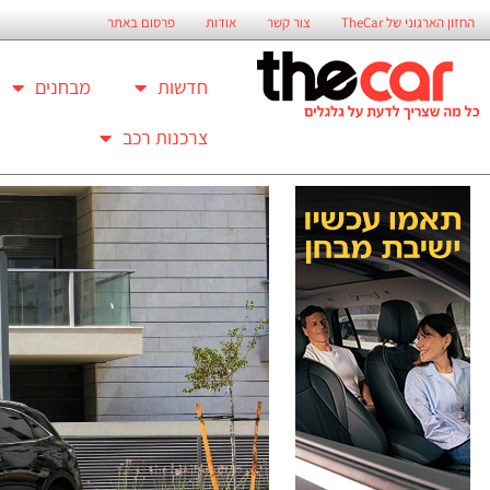
החזון הארגוני של TheCar
צור קשר
אודות
פרסום באתר
חדשות
מבחנים
צרכנות רכב