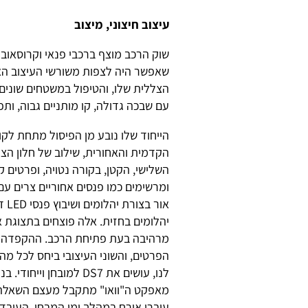
עיצוב חיצוני, מיצוב
שאפשר היה לצפות משורשי העיצוב האו
הצללית שלו, והטיפול במשטחים שונים
עם שבכה גדולה, קו מותניים גבוה, ות
הייחוד שלו נובע מן הפיסול מתחת לקו
הקדמית והאחורית, שילוב של חלון הצ
השלישי, הקטן, בקורה נטויה, ופרטים ק
ומרשימים כמו פנסים אחוריים צרים ע
אור בצורת י
יהלומים בחזית. אלה פוצחים בתצוגת א
מרהיבה בעת פתיחת הרכב. ההקפדה 
הפרטים, והשוני העיצובי ביחס לכל מה
לנו, עושים את DS7 למובחן וייחו
מאפקט ה"וואו" מתקבל מעצם השאלה "
עוברי אורח במהלך ימי המבחן. העובד