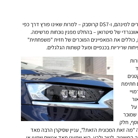
שוק הרכב מוצף ברכבי פנאי וקרוסאוברים למינהם, ו-DS7 קרוסבק – למרות שאינו פורץ דרך כפי
ונגרדי של סיטרואן – בהחלט מפגין נוכחות מרשימה.
, כוללים את המאפיינים המוכרים של חזית "משפחתית"
פיחות שריריות בכנפיים ומעל קשתות הגלגלים.
רות
ד
טנים
ם חתימת
הלומים ושיבוץ פנסי LED דמויי
ור
על
 שמוכר
די. בנוסף, חלק
מה זאת המכונית הזאת?", עניין שסיקרן הרבה מאד
ה הפשוטה, לטוב ולרע, היא שמעט מאד אנשים שמעו אי