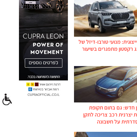
יצוגית: מנועי טורבו-דיזל של
ג רקסטון מתפגרים בשיעור
 חדש: גם בתום תקופת
 יצרנית רכב צריכה לתקן
דרתית על חשבונה