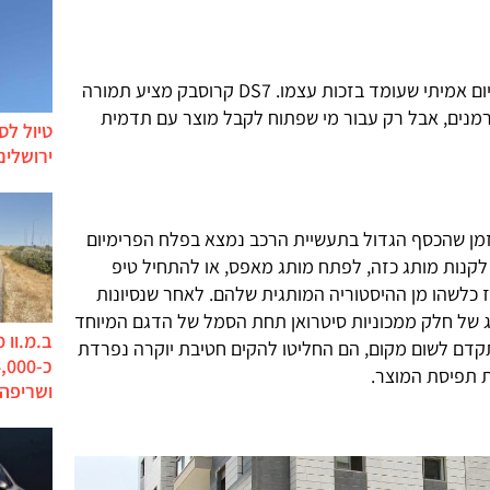
חטיבת DS מציגה סוף סוף מוצר פרימיום אמיתי שעומד בזכות עצמו. DS7 קרוסבק מציע תמורה
מנים, אבל רק עבור מי שפתוח לקבל מוצר עם תדמית
טיול לס
ירושלים
 מזמן שהכסף הגדול בתעשיית הרכב נמצא בפלח הפרימיום
 לקנות מותג כזה, לפתח מותג מאפס, או להתחיל טיפ
מז כלשהו מן ההיסטוריה המותגית שלהם. לאחר שנסיונות
וג של חלק ממכוניות סיטרואן תחת הסמל של הדגם המיוחד
ב.מ.וו 
ות החברה – DS – לא התקדם לשום מקום, הם החליטו להקים חטיבת יוקרה נפרדת
ת תפיסת המוצר.
ושריפה