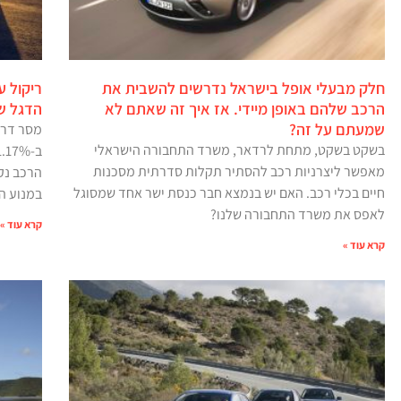
חלק מבעלי אופל בישראל נדרשים להשבית את
הרכב שלהם באופן מיידי. אז איך זה שאתם לא
הדגל ש
שמעתם על זה?
מסר דרמ
בשקט בשקט, מתחת לרדאר, משרד התחבורה הישראלי
מאפשר ליצרניות רכב להסתיר תקלות סדרתית מסכנות
הרכב נקר
חיים בכלי רכב. האם יש בנמצא חבר כנסת ישר אחד שמסוגל
במנוע הד
לאפס את משרד התחבורה שלנו?
קרא עוד »
קרא עוד »