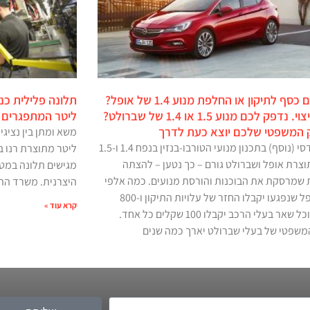
שילמתם כסף לתיקון או החלפת מנוע 1.4 של אופל?
קבלו פיצוי. נדפק לכם מנוע 1.5 או 1.4 של שברולט?
ליטר המתפגרים
המשפטי שלכם יוצא כעת לדרך
כשל הנדסי (נוסף) בתכנון מנועי הטורבו-בנזין בנפח 1.4 ו-1.5
ליטר מתוצרת רנו ב
וצרת אופל ושברולט גורם – כך נטען – להצתה
מגישים תלונה במט
שמרסקת את הבוכנות והורסת מנועים. כמה אלפי
היצרנית. משרד התח
בעלי אופל שנפגעו יקבלו החזר של עלויות התיקון ו-800
קרא עוד »
שקלים, וכל שאר בעלי הרכב יקבלו 100 שקלים כל אחד.
משפטי של בעלי שברולט יארך כמה שנים