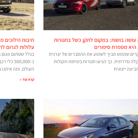
עושה בושות: במקום לתקן כשל בחגורות
 היא מספרת סיפורים
עלולות לגרום לת
רים שממש מביך לשמוע את ההסברים של יצרנית
בגלל שסתום פגום ג
לה סדרתית. כך הגיעו חגורות בטיחות תקולות
כ-500,000
יעה ייצוגית
העולם, ומה איתנו 
קרא עוד »