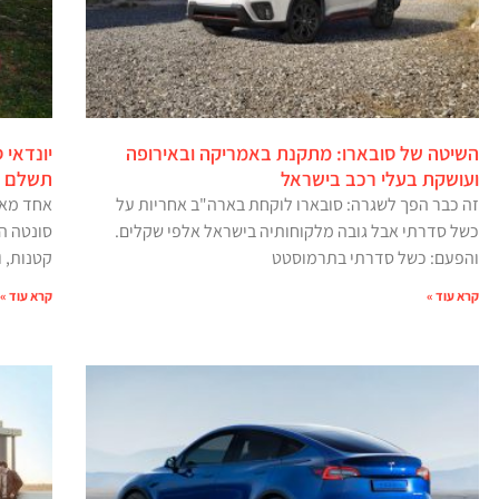
השיטה של סובארו: מתקנת באמריקה ובאירופה
יונדאי 
ועושקת בעלי רכב בישראל
תשלם 15,000 שקלים
זה כבר הפך לשגרה: סובארו לוקחת בארה"ב אחריות על
כשל סדרתי אבל גובה מלקוחותיה בישראל אלפי שקלים.
סונטה ה
והפעם: כשל סדרתי בתרמוסטט
קטנות, ו
קרא עוד »
קרא עוד »