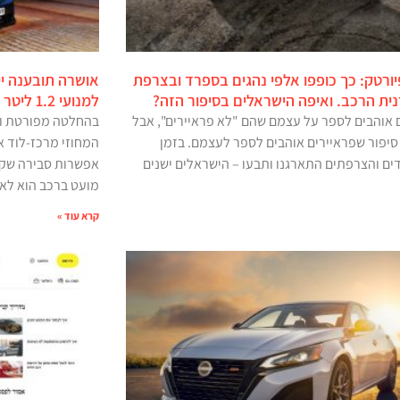
יורטק: כך כופפו אלפי נהגים בספרד ובצרפת
אושרה תובענה ייצ
ית הרכב. ואיפה הישראלים בסיפור הזה?
למנועי 1.2 ליטר
 אוהבים לספר על עצמם שהם "לא פראיירים", אבל
בהחלטה מפורטת ו
סיפור שפראיירים אוהבים לספר לעצמם. בזמן
המחוזי מרכז-לוד א
ם והצרפתים התארגנו ותבעו – הישראלים ישנים
אפשרות סבירה שקיי
מועט ברכב הוא לא 
קרא עוד »