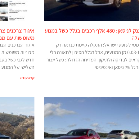
ריקול ענק לניסאן: 480 אלף רכבים בגלל כשל במנוע
איגוד צרכנים צר
לה
משומשות עם מנועי
טי לשופטי ישראל: התקלה קיימת כנראה רק
ב-0.08-1.17% מן המנועים, אבל בגלל הסיכון לתאונה כלי
מכוניות משומשות ע
אים לבדיקה ולתיקון. הפדיחה הגדולה: כשל ייצור
חדש לגבי כשל בטב
גל של ניסאן ואינפיניטי
השלישי של המנוע
קרא עוד »