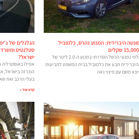
סונטה היברידית: המנוע נהרס, כלמוביל
הגלגלים של ג'יפ
סטלנטיס ומשרד 
ישראל?
אחד מאלפי נפגעי הכשל הסדרתי במנוע ה-2.0 ליטר של
אפילו באוסטרליה 
היברידית תבע את כלמוביל בבית המשפט לתביעות
הוכרזה בישראל, א
יצא משם עם פיצוי נאה
בעלי הרכב ואת שא
קרא עוד »