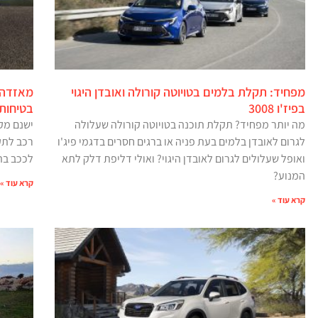
מפחיד: תקלת בלמים בטויוטה קורולה ואובדן היגוי
מאזדה 
בפיז'ו 3008
בטיחות
מה יותר מפחיד? תקלת תוכנה בטויוטה קורולה שעלולה
ישנם מק
לגרום לאובדן בלמים בעת פניה או ברגים חסרים בדגמי פיג'ו
רכב לתק
ואופל שעלולים לגרום לאובדן היגוי? ואולי דליפת דלק לתא
לככב בתב
המנוע?
קרא עוד »
קרא עוד »