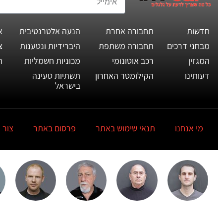
חדשות
תחבורה אחרת
הנעה אלטרנטיבית
א
מבחני דרכים
תחבורה משתפת
היברידיות ונטענות
צ
המגזין
רכב אוטונומי
מכוניות חשמליות
ת
דעותינו
הקילומטר האחרון
תשתיות טעינה
בישראל
מי אנחנו
תנאי שימוש באתר
פרסום באתר
צור 