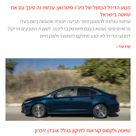
מנוע הדיזל הכושל של פיג'ו-סיטרואן: עכשיו זה סיבך גם את
טויוטה בישראל
טויוטה נאלצת להתגונן מפני תביעה ייצוגית שהוגשה בשם בעלי
פרואייס סיטי (שהוא בעצם סיטרואן ברלינגו). לטענת התובעים הריקול
למנועי הדיזל לא ימנע מחלקם להתפגר ולסכן חיים
קרא עוד »
טויוטה ולקסוס קוראות לתיקון בגלל אובדן זיכרון