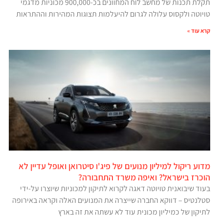
תקלת תכנות של מחשב לוח המחוונים בכ-900,000 מכוניות מדגמי
טויוטה ולקסוס עלולה לגרום להיעלמות תצוגות המהירות וההתראות
קרא עוד »
מדוע ריקול למיליון מנועים של פיג'ו סיטרואן ואופל עדיין לא
הוכרז בישראל? ואיפה משרד התחבורה?
בעוד שיבואנית טויוטה דאגה לקרוא לתיקון למכוניות שיוצרו על-ידי
סטלנטיס – דווקא החברה שייצרה את המנועים האלה וקראה באירופה
לתיקון של כמיליון מכונית עוד לא עשתה את זה בארץ