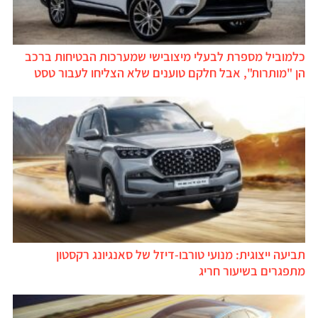
כלמוביל מספרת לבעלי מיצובישי שמערכות הבטיחות ברכב
הן "מותרות", אבל חלקם טוענים שלא הצליחו לעבור טסט
תביעה ייצוגית: מנועי טורבו-דיזל של סאנגיונג רקסטון
מתפגרים בשיעור חריג