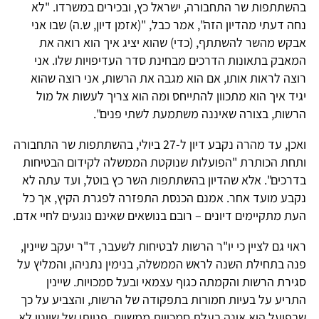
בהשתתפות שר התחבורה, ישראל כץ, ובכירים במשרדו. "לא
נחה דעתי מהדיון הזה", אמר כבל, "(אזמן דיון, ש.ה) שבו אני
אבקש מהשר להשתתף, (כדי) שהוא יציג איך הוא רואה את
המאבק בתאונות הדרכים מבחינת סדר העדיפויות שלו. אני
רוצה לראות אותו, אם הוא מגבה את הרשות, אני רוצה שהוא
יגיד איך הוא מתכוון להתייחס ומה הוא צריך לעשות אל מול
הרשות, בצורה שאיננה משתמעת לשתי פנים".
ואכן, עד מהרה נקבע דיון ל-27 ביולי, בהשתתפות שר התחבורה
ותחת הכותרת "הפועלות שנוקטת הממשלה לקידום הבטיחות
בדרכים". אלא שהדיון בהשתתפות השר כץ בוטל, ועד עתה לא
נקבע מועד אחר. אמנם הכנסת התפזרה לפגרת הקיץ, אך כל
העת מתקיימים דיונים – רובם בנושאים שאינם נוגעים לחיי אדם.
ראוי גם לציין כי יו"ר הרשות לבטיחות לשעבר, ד"ר יעקב שיינין,
פנה בתחילת השנה לראש הממשלה, בנימין נתניהו, והמליץ על
סגירת הרשות והקמתה כגוף עצמאי ובעל סמכויות. שיינין
התריע על בעיות חמורות בתפקודה של הרשות, והצביע על כך
שבפועל היא אינה בעלת סמכויות ממשיות. פנייתו של שיינין לא