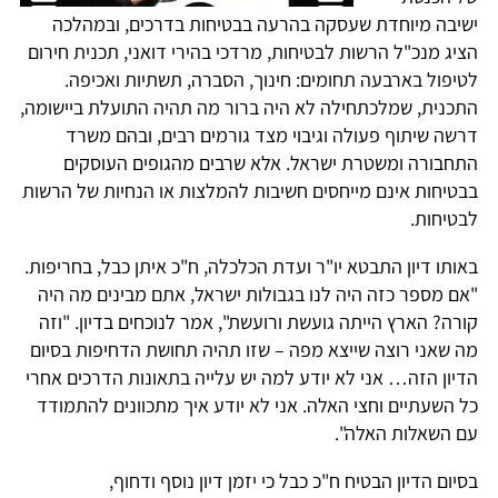
ישיבה מיוחדת שעסקה בהרעה בבטיחות בדרכים, ובמהלכה
הציג מנכ"ל הרשות לבטיחות, מרדכי בהירי דואני, תכנית חירום
לטיפול בארבעה תחומים: חינוך, הסברה, תשתיות ואכיפה.
התכנית, שמלכתחילה לא היה ברור מה תהיה התועלת ביישומה,
דרשה שיתוף פעולה וגיבוי מצד גורמים רבים, ובהם משרד
התחבורה ומשטרת ישראל. אלא שרבים מהגופים העוסקים
בבטיחות אינם מייחסים חשיבות להמלצות או הנחיות של הרשות
לבטיחות.
באותו דיון התבטא יו"ר ועדת הכלכלה, ח"כ איתן כבל, בחריפות.
"אם מספר כזה היה לנו בגבולות ישראל, אתם מבינים מה היה
קורה? הארץ הייתה גועשת ורועשת", אמר לנוכחים בדיון. "וזה
מה שאני רוצה שייצא מפה – שזו תהיה תחושת הדחיפות בסיום
הדיון הזה… אני לא יודע למה יש עלייה בתאונות הדרכים אחרי
כל השעתיים וחצי האלה. אני לא יודע איך מתכוונים להתמודד
עם השאלות האלה".
בסיום הדיון הבטיח ח"כ כבל כי יזמן דיון נוסף ודחוף,