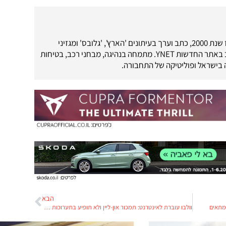
עיתונאי רכב מאז שנת 2000, כתב וערך בעיתונים 'הארץ', 'גלובס' ומגזיני
'מוטו-מדיה'. כתב באתר החדשות YNET. מתמחה בנהיגה, מבחני רכב, בטיחות
בישראל ופוליטיקה של התחבורה.
הבא
מתאים
וולבו עוברת לאינטרנט: תמכור און-ליין ולא תופיע בתערוכות רכב