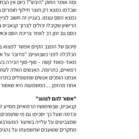
ומה אומר החוק "היבש"? כיום אין הבחנ
שבדמו נמצא רק תוצר חילוף חומרים ב
נמצא הסם עצמו. בעניין זה חשוב לצי
הרישיון שקיבלו יכולים לצרוך קנאביס 
הסם גם זמן רב לאחר צריכת הסם וכא
סיכום של המצב הקיים אפשר למצוא ב
הכלכלה לפני כשבועיים: "מדובר על א
מאוד-מאוד קשה – סוף-סוף הכירה בע
רפואיים, כתרופה. האנשים האלה לע
אנחנו הופכים אנשים שמטופלים בתרופ
אחוז מהזמן… המשמעות היא שאסור להם
"אסור להם לנהוג"
קנאביס, שבשימושיו הרפואיים מסייע לח
ונדמה שעל כך יסכימו גם מי שתומכים 
שמצביעים על עלייה בשיעור המעורבות
מחקרים שטוענים שהשפעתו על נהגים