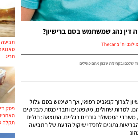
 דין נהג שמשתמש בסם ברישיון?
תביעה י
ילום: יח״צ Thecar
סאנגיונ
חריג
ד שלכם ובקהילות שבהן אתם פעילים
ים רישיון לצרוך קנאביס רפואי, אך השימוש בסם עלול
פסק דין
הם. למרות שחולים, משפטנים וחברי כנסת מבקשים
האחריות
 משרדי הממשלה גוררים רגליים. התוצאה: חולים
תקלה ס
בריאות נתונים לחסדי שיקול הדעת של התביעה
הוג