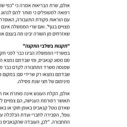
אולם, שרת הבריאות אמרה כי "כפי שה
רפואה למטופלים כי מותר להם לנהוג 
עם הוראות פקודת התעבורה, האוסרת 
מצויים בגוף". ואם שרי הממשלה אינם 
שאזרחים מן השורה יבינו מה בעצם או
"תקנות בשלבי התקנה"
במשרדי הממשלה הבינו כבר לפני תקופ
סם מסוג קנאביס, ומי שבדמם נמצא הס
שבדמם נמצאו רק שרידי סם: במקום פס
מינימום של חצי שנת פסילה.
אולם, הקלת העונש אינה פותרת את הב
תאושר רפורמת הענישה, הם צפויים ל
שאדם נוטל קנאביס באופן חוקי או בא
גופו", הסבירה לחברי ועדת הכלכלה ע
התחבורה. "לכן, העובדה שהקנאביס ני