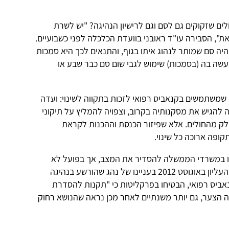
ים שזקוקים גם לסם וגם לרישיון הנהיגה? "יש לשרת
", הסבירה עו"ד ראובני בוועדת הכלכלה לפני כשבועיים.
יה סם שמותר לנהוג איתו בגוף, והתנאים לכך היא סמכות
שה בה (בסמכות) שימוש לגבי שום סם כבר שבע או
 שמשתמשים בקנאביס רפואי לזכות בתקווה לשינוי: ועדה
להגיש את מסקנותיה בקרוב, וצפויה להמליץ על תיקוני
לק מהחולים. אלא שפיזור הכנסת וההכנות לקראת
ו במשרדי הממשלה להסדיר את המצב, אך בפועל לא
קרה דבר. בדיון שנערך בבית המשפט העליון באוגוסט 2012 בעניינו של נהג שהורשע בנהיגה
יס רפואי, הבטיחו בפרקליטות כי "תקנות להסדרת
 הצער, גם יותר משנתיים לאחר מכן נראה שהנושא רחוק