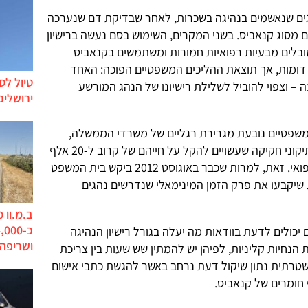
ים שנאשמים בנהיגה בשכרות, לאחר שבדיקת דם שנערכה
 מסוג קנאביס. בשני המקרים, השימוש בסם נעשה ברישיון
ובלים מבעיות רפואיות חמורות ומשתמשים בקנאביס
 דומות, אך תוצאת ההליכים המשפטיים הפוכה: האחד
טיול לס
 – וצפוי להוביל לשלילת רישיונו של הנהג המורשע
ירושלים
שפטיים נובעת מגרירת רגליים של משרדי הממשלה,
שגורמת לעיכובים מתמשכים בקידום תיקוני חקיקה שעשויים להקל על חייהם של קרוב ל-20 אלף
חולים שמורשים להשתמש בקנאביס רפואי. זאת, למרות שכבר באוגוסט 2012 ביקש בית המשפט
שיקבעו את פרק הזמן המינימאלי שנדרשים נהגים
ב.מ.וו 
יכולים לדעת בוודאות מה יעלה בגורל רישיון הנהיגה
ושריפה
הנחיות קליניות, לפיהן יש להמתין שש שעות בין צריכת
שטרתית נתון שיקול דעת נרחב באשר להגשת כתבי אישום
 חומרים של קנאביס.