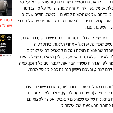
ה בין מציאת סם ומציאת שרידי סם, והעונש שיוטל על מי
לתי-פעיל עשוי להיות זהה לעונש שיוטל על מי שבדמו
ין כי בדמם של משתמשים קבועים – למשל, חולים שעל-פי
המכונית
באופן קבוע ותדיר – נמצאות רמות גבוהות יחסית של תוצרי
שונה? ח
שר השפעתו פגה.
דברים שאמרה ח"כ תמר זנדברג, בישיבה שערכה ועדת
נשים שמדינת ישראל – אחרי תלאות ובירוקרטיה
ובדה שהאנשים האלה נוטלים קנאביס רפואי לצרכים
ולם לא יהיו שלא תחת השפעה… לכן נשאלת השאלה האם
ה לפי הגדרות משרד הבריאות לעבריינים כל הזמן, מאה
 לנהוג, ובעצם רישיון הנהיגה כביכול ניטל מהם".
ולים במחלות סופניות וכרוניות, פוגם בכישורי הנהיגה,
בלגליזציה (הפיכת הסם לחוקי). אולם, לצד מחקרים
 בתאונות של מי שצורכים קנאביס, אפשר למצוא גם
 פחותה מהשפעתו של אלכוהול.