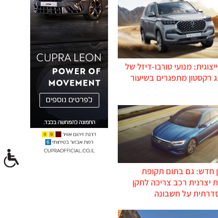
יצוגית: מנועי טורבו-דיזל של
ג רקסטון מתפגרים בשיעור
 חדש: גם בתום תקופת
 יצרנית רכב צריכה לתקן
דרתית על חשבונה