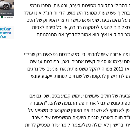
ובהר לי בתקופה מסוימת בעבר, ובטעות, מסרו גורמי
בחלוף שש שעות ממועד השימוש. הדיווח הנ"ל אינו עולה
על נהיגה בעת שימוש או כאשר תוצרי הפירוק של הסם
מצליחים להגיע למסקנה ברורה, אין כל סיבה לצפות
מר החוק או איך הוא אמור להדריך את התנהגותם.
ה ארוכה שיש להבחין בין מי שבדמם נמצאים רק שרידי
ם עצמו או סמים קשים אחרים. ואכן, רפורמת ענישה
שמנסה משרד התחבורה לקדם כבר מאז 2011 צפויה להקל משמעותית את עונשם של נהגים
ילת רישיון לתקופה של שנתיים לפחות, ייקבע עונש
עיה של חולים שעושים שימוש קבוע בסם, שכן גם אם
ספוג עונש שיגביל את חופש התנועה שלהם. "העובדה
ופן לא חוקי לא משנה את האופן שהקנאביס משפיע על
ו"ד חווה ראובני, סגנית היועצת המשפטית של משרד
תן ברישיון לא יכולה כשלעצמה לומר שזה מפסיק להיות