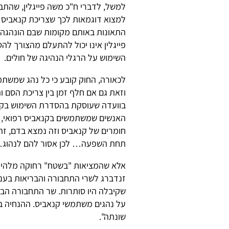
למשל, לדברי ח"כ משה פייגלין, שהת
למצוא דוגמאות לכך שצריכת קנאביס 
התאונות באותם מקומות שבם הונהגה 
פייגלין אינו יכול להתעלם מהצורך ל
השימוש על הרגלי הנהיגה של חולים.
לכאורה, החוק קובע כי כל נהג שמשתמש
וזאת גם אם חלף זמן בין צריכת הסם 
בוועדה שעוסקת בהסדרת השימוש בקנאב
האנשים שמשתמשים בקנאביס רפואי, ב
חומרים של קנאביס וזה נמצא בדם, זה
תחת השפעה… לכן אסור להם לנהוג… אנ
אלא שהמציאות "בשטח" רחוקה מלהיות
זנדברג לשרי התחבורה והבריאות בעני
שקיבלה היו סותרות. שר התחבורה הבה
על נהגים משתמשי קנאביס. ההנחיה בנ
שונתה".