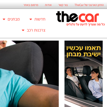
החזון הארגוני של TheCar
צור קשר
אודות
פרסום באתר
חדשות
מבחנים
צרכנות רכב