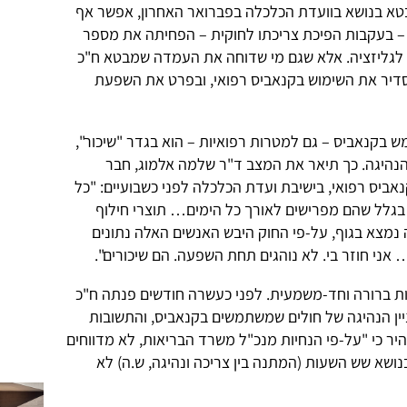
בטא בנושא בוועדת הכלכלה בפברואר האחרון, אפשר אף
– בעקבות הפיכת צריכתו לחוקית – הפחיתה את מספר
לגליזציה. אלא שגם מי שדוחה את העמדה שמבטא ח"כ
הסדיר את השימוש בקנאביס רפואי, ובפרט את השפעת
 בקנאביס – גם למטרות רפואיות – הוא בגדר "שיכור",
והנהיגה. כך תיאר את המצב ד"ר שלמה אלמוג, חבר
יס רפואי, בישיבת ועדת הכלכלה לפני כשבועיים: "כל
גלל שהם מפרישים לאורך כל הימים… תוצרי חילוף
 נמצא בגוף, על-פי החוק היבש האנשים האלה נתונים
י חוזר בי. לא נוהגים תחת השפעה. הם שיכורים".
 ברורה וחד-משמעית. לפני כעשרה חודשים פנתה ח"כ
ין הנהיגה של חולים שמשתמשים בקנאביס, והתשובות
יר כי "על-פי הנחיות מנכ"ל משרד הבריאות, לא מדווחים
ושא שש השעות (המתנה בין צריכה ונהיגה, ש.ה) לא