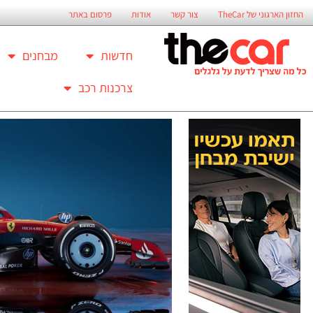
החזון הארגוני של TheCar
צור קשר
אודות
פרסום באתר
חדשות
מבחנים
צרכנות רכב