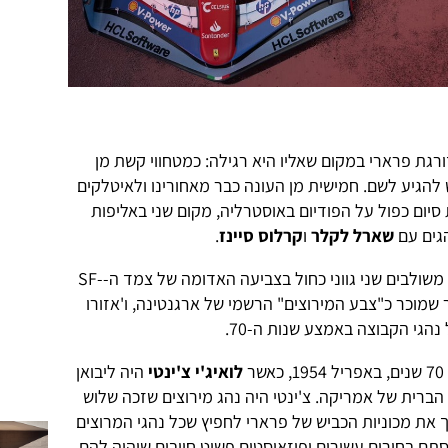
 1 של ארה"ב מדורגת פרארי במקום שאליו היא רגילה: כמטחווי קשת מן
להגיע לשם. חמישית מן העונה כבר מאחורינו ולאיטלקים
 סיום כפול על הפודיום באוסטרליה, מקום שני באליפות
שארל לקלר
ו
קרלוס סיינז
.
בגרנד פרי של מיאמי, בסופ"ש הקרוב, משולבים שני גווני כחול בצביעה האדומה של צמד ה-SF-
היר שמוכר כ"צבע המירוצים" הרשמי של ארגנטינה, ו'אזורו
נהגי הקבוצה באמצע שנות ה-70.
לואיג'י צ'ינטי
היה ליבואן
ברית של אמריקה. צ'ינטי היה נהג מירוצים שזכה שלוש
 את מכוניות הכביש של פרארי לחפיץ שכל נהגי המרוצים
וסתם בחורים עשירים ופוזאיסטים פשוט חייבים שיהיה להם.