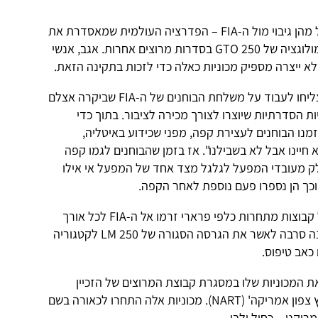
הסיבה: אנזו התעצבן על כך שלא קיבל מהן גיבוי מול ה-FIA – הפדרציה העולמית שמאסדרת את
הספורט המוטורי, במאבקו להכיר בהומולוגציה של 250 GTO בסדרות מרוצים אחרות. אגב, אנשי
האגדה מספרת שהאיטלקים דווקא הצליחו לעבוד על משלחת הבוחנים של ה-FIA שביקרה אצלם
 הסדרתיות שיוצרו לצורך מכירה לציבור. בתוך כדי
מנו הבוחנים לעצירת קפה, מפני שכידוע באיטליה,
חיינו אבל לא בשבילנו". אז בזמן שהבוחנים לגמו קפה
לק מעובדי המפעל לגלגל מצד אחד של המפעל אי אילו
וכך הן נספרו פעם נוספת לאחר הקפה.
בין אם הסיפור נכון או לא – תלונות של קבוצות מתחרות כלפי פרארי זרמו אל ה-FIA לכל אורך
העונה, ורשות הספורט המוטורי העליונה סרבה לאשר את הגרסה הסגורה של 250 LM לקטגוריה
ת המכוניות שלו במסגרת קבוצת המרוצים של הזכיין
האמריקני, צ'ינטי, שנקראה 'צוות מירוץ צפון אמריקה' (NART). מכוניות אלה התחרו לכאורה בשם
יקני – כחול ולבן.