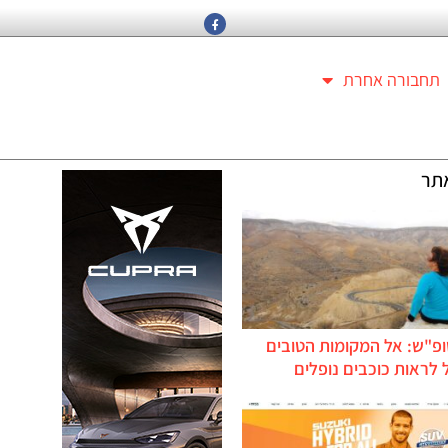
תחבורה אחרת
תר
ופ"ש: אל המקומות הטובים
לראות כוכבים נופלים