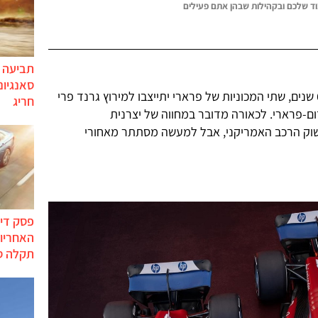
ד שלכם ובקהילות שבהן אתם פעילים
תביעה י
סאנגיונ
בסוף השבוע הקרוב, לראשונה מזה 60 שנים, שתי המכוניות של פרארי יתייצבו למירוץ גרנד פרי
חריג
ם-פרארי. לכאורה מדובר במחווה של יצרנית
ל ליום השנה ה-70 שלה בשוק הרכב האמריקני, אבל למעשה מסתתר מאחורי
פסק דין
האחריות
תקלה ס