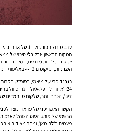
ערב מירוץ הפורמולה
המקום הראשון אבל בלי סיכוי של ממש 
יש סיבות להיות מרוצים, במיוחד בזכות
היצרניות, ומיקומים 3 ו-4 באליפות הנהגים עם
24: 'אזורו לה פלאטה' – גוון כחול ב
דינו', הכהה יותר, שלקוח מן המדים של 
הקשר האמריקני של פרארי נוצר לפני 70 שנים, באפריל 1954, כאשר
הרשמי של מותג הסוס הצוהל לארצות ה
פעמים ב'לה מאן', ומהר מאוד הוא הפך
האמריקנים, כוכבי קולנוע, אוליגרכים 