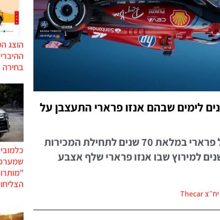
הוצג ה
בחירה 
י מאדום לכחול: 60 שנים לימים שבהם אנזו פרארי התעצבן על
שימו לב לצביעה המיוחדת של פרארי במלאת 70 שנים לתחילת המכירות
כלמוביל
 בארץ האפשרויות ו-60 שנים למירוץ שבו אנזו פרארי שלף אצבע
שמערכו
"מותרו
הצליחו 
צ Thecar