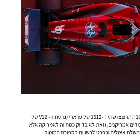
בשני המרוצים האחרונים של עונת 1964 התרוצצו שתי ה-1512 של פרארי (גרסת ה- V12 של
ת במדים אמריקנים, וזאת לא בדיוק כמחווה לאמריקה אלא
לת איטליה ובפרט לרשויות הספורט המוטורי