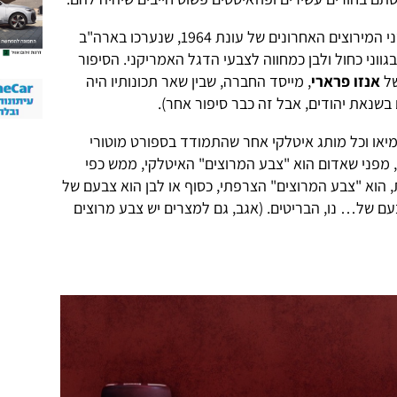
הסיפור שפרארי מספרת היום זה שבשני המירוצים האחרונים של עונת 1964, שנערכו בארה"ב
גווני כחול ולבן כמחווה לצבעי הדגל האמריקני. הסיפור
של
אנזו פרארי
, מייסד החברה, שבין שאר תכונותיו היה
 בשנאת יהודים, אבל זה כבר סיפור אחר).
מיאו וכל מותג איטלקי אחר שהתמודד בספורט מוטורי
, מפני שאדום הוא "צבע המרוצים" האיטלקי, ממש כפי
הוא "צבע המרוצים" הצרפתי, כסוף או לבן הוא צבעם של
בעם של… נו, הבריטים. (אגב, גם למצרים יש צבע מרוצים