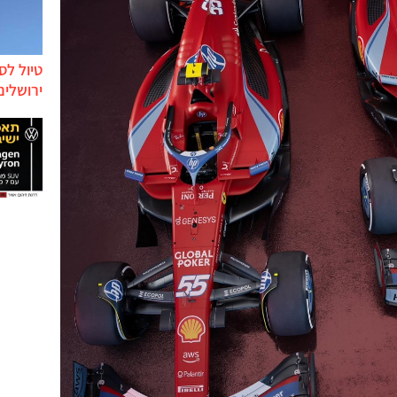
טיול לס
ירושלים