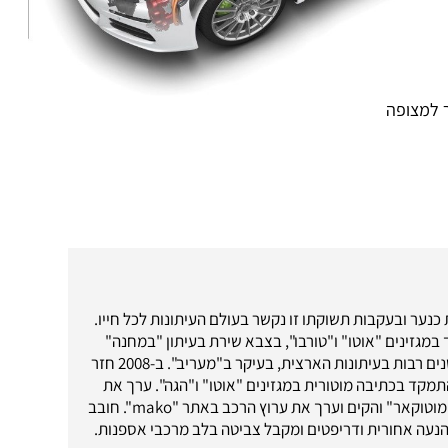
 למצופה
כנער ובעקבות תשוקתו זו נקשר בעולם העיתונות לכל חייו.
במגזינים "אוטו" ו"טורבו", בצבא שירת בעיתון "במחנה"
ומשם המשיך לשנים רבות בעיתונות הארצית, בעיקר ב"מעריב". ב-2008 חזר
מקד בכתיבה מוטורית במגזינים "אוטו" ו"הגה". ערך את
אתר האינטרנט "מוטוקאר" והקים וערך את ערוץ הרכב באתר "mako". חובב
נעה אחורית ודריפטים ומקבל צביטה בלב מרכבי אספנות.