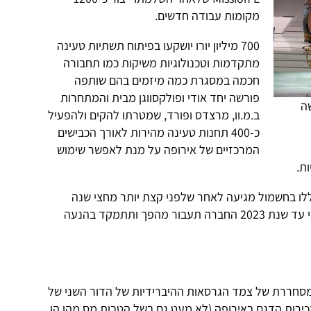
מקומות עבודה חדשים.
700 מיליון יורו יושקעו בפיתוח תשתיות טעינה
מתקדמות וטכנולוגיות משיקות כמו תחבורה
חכמה במסגרת כמה מיזמים בהם שותפה
פורשה יחד אודי ופולקסווגן מבית והמתחרות
ה
ב.מ.וו, מרצדס ופורד, שמטרתו להקים ולהפעיל
כ-400 תחנות טעינה מהירות לאורך הכבישים
המרכזיים של אירופה על מנת לאפשר שימוש
ת.
ו בחשמול מגיעה לאחר שלפני קצת יותר מחצי שנה
כי עד שנת 2023 החברה תעבור מהפך ותתמקד בהנעה
חררת של צמד הגרסאות ההיברידיות של הדור השני של
-60 אחוז מכלל מכירות הדגם באירופה (לא מעט גם בשל הטבות מס מהן הן