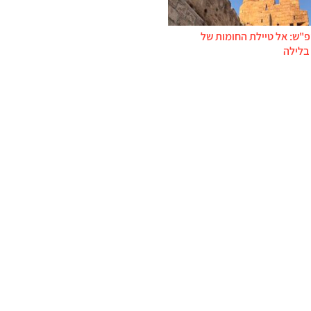
פ"ש: אל טיילת החומות של
בלילה