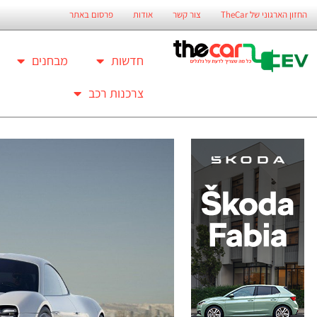
החזון הארגוני של TheCar
צור קשר
אודות
פרסום באתר
חדשות
מבחנים
צרכנות רכב