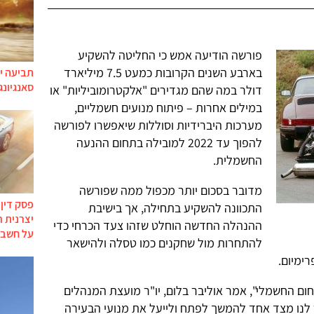
פורשה הודיעה אמש כי החליטה להשקיע
בארבע השנים הקרובות כמעט 7.5 מיליארד
תביעה יי
סאנגיונג
דולר במה שהם מגדירים "אלקטרומוביליות" או
במילים אחרות – פיתוח מנועים חשמליים,
מערכות היברידיות וסוללות שיאפשרו לפורשה
להפוך עד 2022 למובילה בתחום ההנעה
החשמלית.
מדובר בסכום יותר מכפול ממה שפורשה
פסק דין
התכוונה להשקיע בתחילה, אך בישיבת
יצרנית 
ההנהלה החדשה הוחלט שזהו צעד הכרחי כדי
על חשבו
להתחרות מול שחקנים כמו טסלה ולהישאר
ימיום.
ום החשמלי", אמר אוליבר בלום, יו"ר מועצת המנהלים
ו תאפשר לנו מצד אחד להמשך לפתח ולייעל את מנועי הבעירה