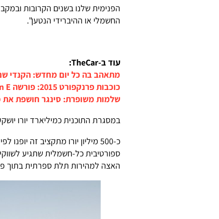
הפנימית שלנו בשנים הקרובות ובמקבי
החשמלי או ההיברידי הנטען".
עוד ב-TheCar:
מתאהב בה כל יום מחדש: הקנדי שנהג מעל 
כוכבות פרנקפורט 2015: פורשה Mission E
שלמות משופרת: סינגר חושפת את מנוע ה-911 מקורר האוויר 
במסגרת התוכנית כמיליארד יורו יושקע
האצה למהירות תלת ספרתית בתוך פחות מ-3.5 שניות וטווח של כ-500 קילומטרים