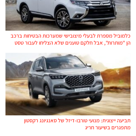
כלמוביל מספרת לבעלי מיצובישי שמערכות הבטיחות ברכב
הן "מותרות", אבל חלקם טוענים שלא הצליחו לעבור טסט
תביעה ייצוגית: מנועי טורבו-דיזל של סאנגיונג רקסטון
מתפגרים בשיעור חריג