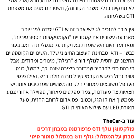
תערוכת ז'נבה שאמורה הייתה להיפתח בשבוע הבא (אבל אולי
לא תתקיים בגלל משבר הקורונה), חשפו הגרמנים את משפחת
GTI בשלמותה.
אין צורך להזכיר לגולשי אתר זה ש-GTI ייסדה ל
פני יותר
מארבעה עשורים את קטגוריית "הקומפקטיות הספורטיביות",
ומאז ועד היום היא שומרת באדיקות על מנטליות ה"זאב בעור
כבש" – ודאי מבחינת העיצוב החיצוני שלה. השינויים הקומסטיים
החיצוניים, יחסית לגולף דור 8 "רגילה", מינורים ומדודים, אבל
די בהם כדי להבהיר שמדובר ביצירה שונה. כך, למשל, כונס
אוויר גדול בפגוש הקדמי קיבל מבנה חלת דבש, ואילו פנסי
הערפל משובצים מאחורי חלק מהמשושים שמרכיבים אותו. יש
חצאיות צד מעודנות, צמד מפלטים מאחור, ספויילר אחורי צנוע
שממשיך את קו הגג, וכמובן פס אדום לרוחב החזית, מעל
תאורת LED עם שילוש האותיות GTI.
עוד ב-TheCar
פולקסווגן גולף GTI פרפורמנס במבחן דרכים
מבחן על המסלול: גולף GTI במסלול מוטור סיטי