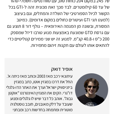
של 245 במקום 204 כוחות סוס, עם טווח נסיעה חשמלי-טהור
של עד 60 קילומטרים. לבד מ
כך זאת מכונית זהה ל-GTI בכל
הקשור לכיול הספורטיבי של השלדה והמתלים, וגם בעיצוב
(למעט תגי GTI ועיטורים כחולים במקום אדומים). כמיטב
המסורת, ובשונה מן המגמה האירופאית – גולף דור 8 תוצע גם
עם גרסת GTD שמונעת באמצעות מנוע טורבו דיזל שמספק
200 כ"ס ו-40.8 קג"מ. למנוע זה יש שני ממירים קטליטיים כדי
להתאים אותו לעולם עם תקנות זיהום מחמירות.
אופיר דואק
עיתונאי רכב מאז 2003 וכותב מאז כיתה א'.
החל את דרכו במגזין אוטו, כתב במגזין
ביזניסוויק ישראל וערך את האתר הדו-גלגלי
דו"גרי. הקים את המגזין האינטרנט "אוקטן
גבוה". אוהב כל דבר שיש לו גלגלים ומנוע
שעובד על דלק מאובנים, חובב נוסטלגיה
מוטורית ומתמחה בחדשות רכב ומבחני