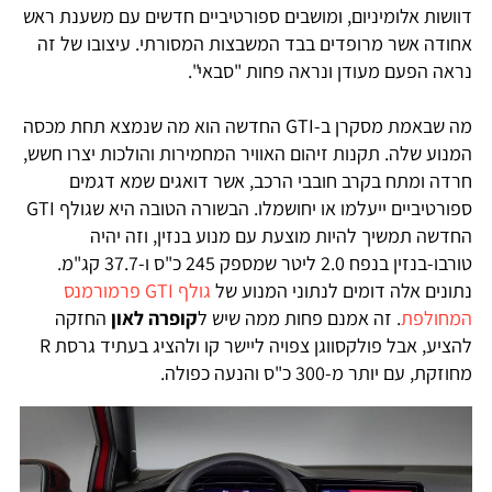
דוושות אלומיניום, ומושבים ספורטיביים חדשים עם משענת ראש
אחודה אשר מרופדים בבד המשבצות המסורתי. עיצובו של זה
נראה הפעם מעודן ונראה פחות "סבאי".
מה שבאמת מסקרן ב-GTI החדשה הוא מה שנמצא תחת מכסה
המנוע שלה. תקנות זיהום האוויר המחמירות והולכות יצרו חשש,
חרדה ומתח
בקרב חובבי הרכב, אשר דואגים שמא דגמים
ספורטיביים ייעלמו או יחושמלו.
הבשורה הטובה היא שגולף GTI
החדשה תמשיך להיות מוצעת עם מנוע בנזין, וזה יהיה
טורבו-בנזין בנפח 2.0 ליטר שמספק 245 כ"ס ו-37.7 קג"מ.
נתונים אלה דומים לנתוני המנוע של
גולף GTI פרמורמנס
המחולפת
. זה אמנם פחות ממה שיש ל
קופרה לאון
החזקה
להציע, אבל פולקסווגן צפויה ליישר קו ולהציג בעתיד גרסת R
מחוזקת, עם יותר מ-300 כ"ס והנעה כפולה.