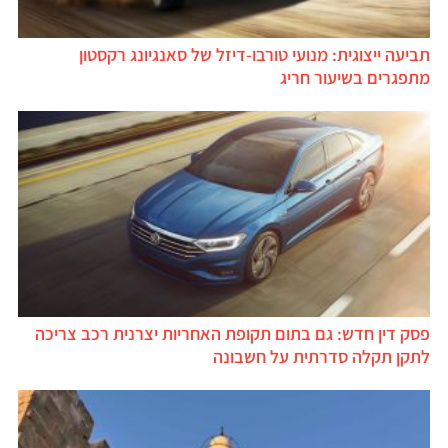
תביעה ייצוגית: מנועי טורבו-דיזל של סאנגיונג רקסטון
מתפגרים בשיעור חריג
פסק דין חדש: גם בתום תקופת האחריות יצרנית רכב צריכה
לתקן תקלה סדרתית על חשבונה