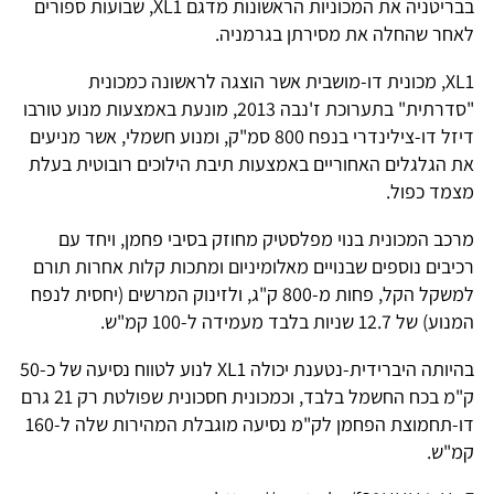
בבריטניה את המכוניות הראשונות מדגם XL1, שבועות ספורים
לאחר שהחלה את מסירתן בגרמניה.
XL1, מכונית דו-מושבית אשר הוצגה לראשונה כמכונית
"סדרתית" בתערוכת ז'נבה 2013, מונעת באמצעות מנוע טורבו
דיזל דו-צילינדרי בנפח 800 סמ"ק, ומנוע חשמלי, אשר מניעים
את הגלגלים האחוריים באמצעות תיבת הילוכים רובוטית בעלת
מצמד כפול.
מרכב המכונית בנוי מפלסטיק מחוזק בסיבי פחמן, ויחד עם
רכיבים נוספים שבנויים מאלומיניום ומתכות קלות אחרות תורם
למשקל הקל, פחות מ-800 ק"ג, ולזינוק המרשים (יחסית לנפח
המנוע) של 12.7 שניות בלבד מעמידה ל-100 קמ"ש.
בהיותה היברידית-נטענת יכולה XL1 לנוע לטווח נסיעה של כ-50
ק"מ בכח החשמל בלבד, וכמכונית חסכונית שפולטת רק 21 גרם
דו-תחמוצת הפחמן לק"מ נסיעה מוגבלת המהירות שלה ל-160
קמ"ש.