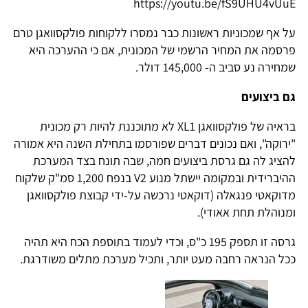
https://youtu.be/fS9UHU4vUuE
על אף שמכוניות ראשונות כבר נמסרו ללקוחות פולקסוואגן טרם
פרסמה את המחיר הרשמי של המכונית, אם כי ההערכה היא
שמחירה נע סביב ה- 145,000 דולר.
גם ביצועים
בראיה של פולקסוואגן XL1 לא מתוכננת להיות רק מכונית
"ירוקה", ואם נכונים דברים שפורסמו בתחילת השנה היא אמורה
להציג לה גם גרסת ביצועים חמה, שבה תונח בצד המערכת
ההיברידית ובמקומה יישתל מנוע V2 בנפח 1,200 סמ"ק שלקוח
מדוקאטי פנגאלה (דוקאטי נרכשה על-ידי קבוצת פולקסוואגן
ומנוהלת תחת אאודי).
גרסה זו תספק 195 כ"ס, וכדי לעמוד בתוספת הכח היא תהיה
ככל הנראה רחבה מעט יותר, ותכיל מערכת מתלים משודרגת.