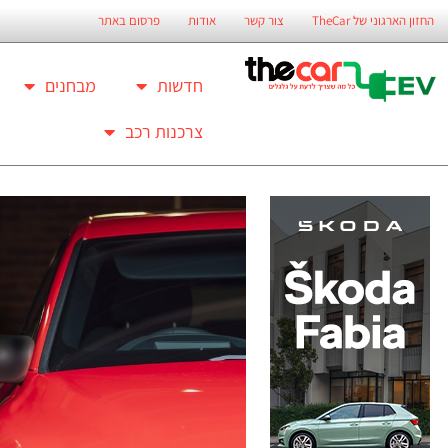
החזון הארגוני של TheCar
צור קשר
אודות
פרסום באתר
חדשות
מבחנים
צרכנות רכב