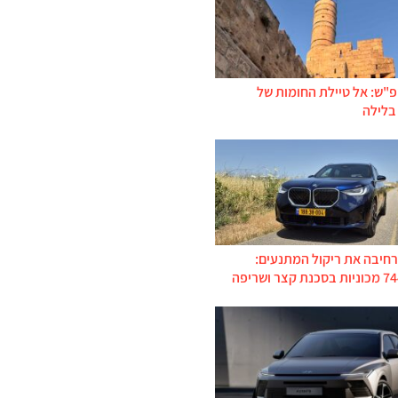
פ"ש: אל טיילת החומות של
בלילה
רחיבה את ריקול המתנעים: