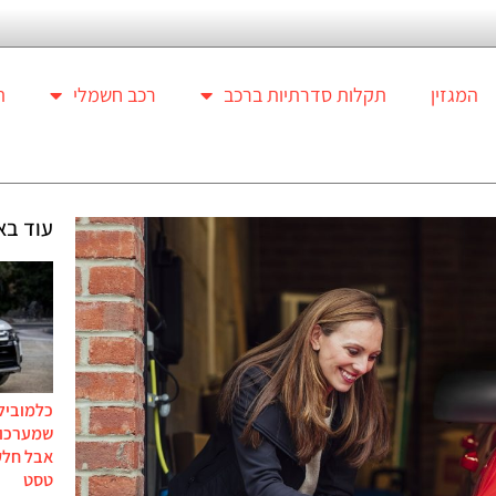
המגזין
תקלות סדרתיות ברכב
רכב חשמלי
ת
עוד בא
כלמוביל
שמערכות
אבל חלק
טסט