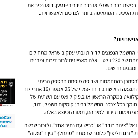
ישת רכב חשמלי או רכב היברידי-נטען. בואו נכיר את
ת הטעינה המתאימה ביותר לצרכים ולאפשרויות.
פשרויות?
 החשמל הנפוצים לדירות ובתי עסק בישראל מתחילים
בחיבור חד-פאזי בזרם של 25 אמפר ומתח של 230 וולט – אלה מאפיינים לרוב דירות ומבנים
להסתכן בהתחממות ושריפה מופחת ההספק הביתי
באמצעות נתיכים ל-16 או 32 אמפר, והתוצאה היא שחיבור חד-פאזי של 25 אמפר (16 אחרי לוח
החשמל) מספק הספק כולל של 5.75 קילוואט במקרה הראשון או 9.2 קילוואט עם תשתית של
זה תומך בכל צרכני החשמל בבית: קומקום חשמלי, דוד,
י חימום וקירור למיניהם, תאורה וכיוצא באלה.
אל "צינור בודד" או "כביש עם נתיב אחד", ולזכור שרשת
זרם חליפין" כלומר שהמתח "מתחלף" בין ה"פאזה"