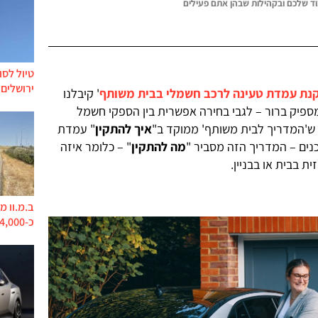
ד שלכם ובקהילות שבהן אתם פעילים
טיול לסו
ירושלים 
נת עמדת טעינה לרכב חשמלי בבית משותף
' קיבלנו
מספיק ברור – לגבי בחירה אפשרית בין הספקי חשמל
ד ש'המדריך לבית משותף' ממוקד ב"
איך להתקין
" עמדת
ים – המדריך הזה מסביר "
מה להתקין
" – כלומר איזה
 בבית או בבניין.
ב.מ.וו מ
כ-744,000 מכוניות בסכנת קצר ושריפה