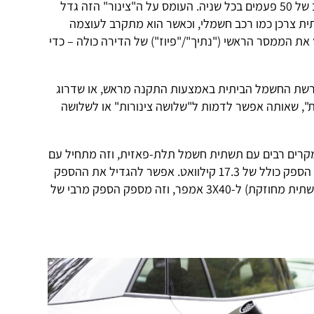
לבין ה"אפס" (שני כבלים/חוטים) בקצב של 50 פעמים בכל שניה. העומס על ה"צינור" הזה גדל
ת צרכן כמו רכב חשמלי, וכאשר הוא מתקרב לעוצמה
ת הממסר הראשי ("נתיך"/"פיוז") של הדירה כולה – כדי
שת החשמל הביתית באמצעות התקנה מראש, או שדרוג
, שאותה אפשר לדמות ל"שלושה צינורות" או לשלושה
מקרים רבים עם תשתית חשמל תלת-פאזית, וזה מתחיל עם
חיבור בהספק של 3X25 אמפר, כלומר הספק כולל של 17.3 קילוואט. אפשר להגדיל את ההספק
הזה (ובתים גדולים נבנים מראש עם תשתית מחוזקת) ל-3X40 אמפר, וזה מספק הספק מרבי של