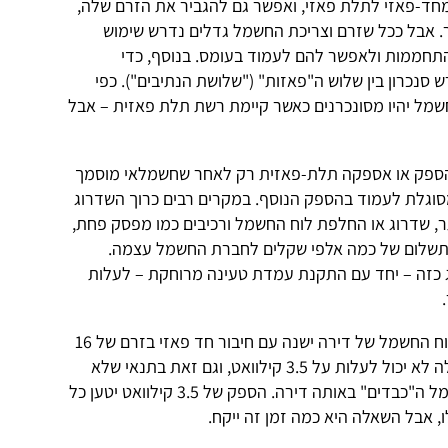
חד-פאזי לתלת פאזי, ואפשר גם להגביר את הזרם שלה,
16/2 אמפר ל-32/40 אמפר. אבל ככל שזרם וצריכת החשמל גדלים נדרש שימוש
התחממות ולאפשר להם לעמוד בעומס. בנוסף, כדי
נכרון בין שלוש ה"פאזות" ("שלושת הנתיבים"). כפי
מל יהיו מסונכרנים כאשר קיימת רשת תלת פאזית – אבל
פק או אספקה תלת-פאזית רק לאחר שחשמלאי מוסמך
וגלת לעמוד בהספק הנוסף. במקרים רבים כרוך השדרוג
, שדרוג או החלפת לוח החשמל ורכיבים כמו מפסק פחת,
לתשלום של כמה אלפי שקלים לחברת החשמל עצמה.
וג כזה – יחד עם התקנת עמדת טעינה מרוחקת – לעלות
אפשר לחבר עמדת טעינה בסיסית ללוח החשמל של דירה ישנה עם חיבור חד פאזי בזרם של 16
אמפר. במקרה כזה ההספק המרבי שלה לא יכול לעלות על 3.5 קילוואט, וגם זאת בתנאי שלא
נעשה במקביל שימוש בכל צרכני החשמל ה"כבדים" באותה דירה. הספק של 3.5 קילוואט יטען כל
 אבל השאלה היא כמה זמן זה ייקח.