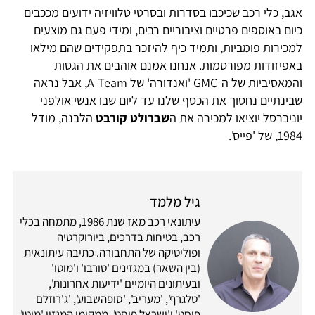
אגב, כלי רכב שכיכבו בסדרות ובסרטי טלוויזיה ידועים מככבים
כיום באוספים פרטיים וציבוריים רבים, ומידי פעם גם מוצעים
למכירות פומביות, ותמיד כיף להיזכר בתפקידים שהם מילאו
באפיזודות מפורסמות. אנחנו אמנם אוהבים את הגסות
והמאסיביות של ה-GMC 'ואנדורה' של A-Team, אבל נראה
שבינתיים נחסוך את הכסף שלנו עד ליום שבו אנשי אולפני
יוניברסל יוציאו למכירה את ה
שברולט קורבט
הלבנה, מודל
1984, של 'פייס'.
גיל מלמד
עיתונאי רכב מאז שנת 1986, מתמחה בכלי
רכב, בטיחות בדרכים, ביורוקרטיה
ופוליטיקה של התחבורה. כתיבה עיתונאית
(בין השאר) במגזינים 'טורבו' ו'מוטו'
ובעיתונים היומיים 'ידיעות אחרונות',
'טלגרף', 'מעריב', 'סופהשבוע', 'ג'רוזלם
פוסט' ו'ישראל פוסט'. ממקימי המגזין 'מוטו',