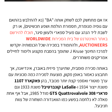
אז אם מתחשק לכם לשחק אותה "BA" (נא להתלבש בהתאם
עם גופיה מנומרת, תספורת הולמת ושפע תכשיטים), או רק
לשבת ליד הנהג עם מעיל ספארי ולעשן סיגר,
תוכלו להירשם
באתר האינטרנט של בית המכירות
WORLDWIDE
AUCTIONEERS
, ולהתמודד במכירה שכל הכנסותיה יוקדשו
למרכז החינוך J Kruse שתומך בהסבת מקצוע ולימוד לחיילים
אמריקנים משוחררים.
באותה מכירה פומבית, שתיערך פיזית באוברן, אינדיאנה, אך
תתבצע כאמור באופן מקוון, מוצעות למכירה כמה מכוניות עם
ערך מוטורי ואספני קצת יותר מכובד, בהן
פאקארד 1107
משנת ייצור 1934 ו-
LaSalle קונברטיבל
משנת 1933 וגם
פרארי 308 GTS Quattrovalvole
מודל 1985, אבל אף אחת
מאלה לא נלחמה בפשע כמו הוואנדורה השחורה של צוות
חניבעל.