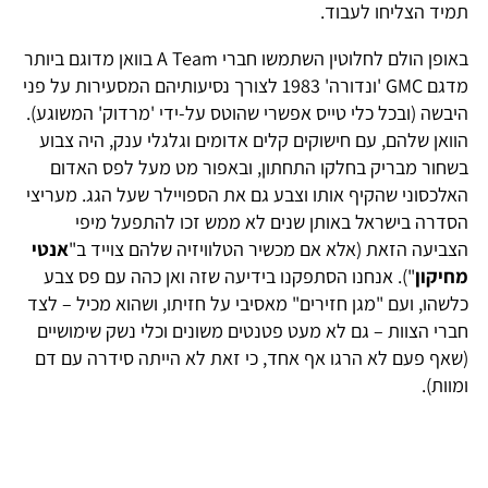
תמיד הצליחו לעבוד.
באופן הולם לחלוטין השתמשו חברי A Team בוואן מדוגם ביותר
מדגם GMC 'ונדורה' 1983 לצורך נסיעותיהם המסעירות על פני
היבשה (ובכל כלי טייס אפשרי שהוטס על-ידי 'מרדוק' המשוגע).
הוואן שלהם, עם חישוקים קלים אדומים וגלגלי ענק, היה צבוע
בשחור מבריק בחלקו התחתון, ובאפור מט מעל לפס האדום
האלכסוני שהקיף אותו וצבע גם את הספויילר שעל הגג. מעריצי
הסדרה בישראל באותן שנים לא ממש זכו להתפעל מיפי
הצביעה הזאת (אלא אם מכשיר הטלוויזיה שלהם צוייד ב"
אנטי
מחיקון
"). אנחנו הסתפקנו בידיעה שזה ואן כהה עם פס צבע
כלשהו, ועם "מגן חזירים" מאסיבי על חזיתו, ושהוא מכיל – לצד
חברי הצוות – גם לא מעט פטנטים משונים וכלי נשק שימושיים
(שאף פעם לא הרגו אף אחד, כי זאת לא הייתה סידרה עם דם
ומוות).