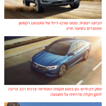
תביעה ייצוגית: מנועי טורבו-דיזל של סאנגיונג רקסטון
מתפגרים בשיעור חריג
פסק דין חדש: גם בתום תקופת האחריות יצרנית רכב צריכה
לתקן תקלה סדרתית על חשבונה