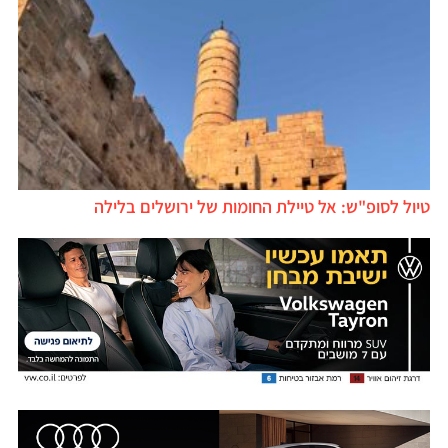
טיול לסופ"ש: אל טיילת החומות של ירושלים בלילה