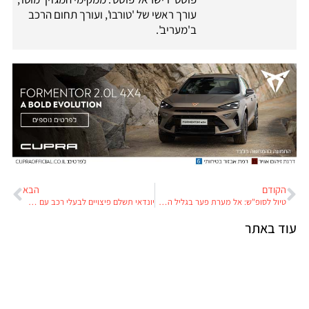
עורך ראשי של 'טורבו', ועורך תחום הרכב
ב'מעריב'.
הקודם
הבא
טיול לסופ"ש: אל מערת פער בגליל העליון
יונדאי תשלם פיצויים לבעלי רכב עם מנועים פגומים. בינתיים רק בקנדה.
עוד באתר