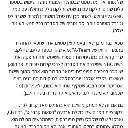
של אותו ואן. זאת מפני שבמהלך העונות נעשה שימוש במספר
כלים שונים, חלקם עם גג שמש וחלקם בלי, בתחילה עם סמל
GMC גלוי ובולט ולאחר מכן עם סמל מושחר (למרות ששברולט
וג'נרל מוטורס נותרו ספונסרים של הסדרה בכל חמש העונות
שלה).
מכאן כבר מובן שאין באמת ואן מסוים אחד שזכאי להתהדר
בתואר "הוואן של A-Team" אלא שהיו מספר כלים, שחלקם
שרדו, והיו גם כמה יחידות נוספות ששימשו את ההפקה ואת
רשת NBC ששידרה את הסדרה לצרכי קידום מכירות. אז הוואן
שיימכר במכירה הפומבית בינואר הקרוב הוא אחד מתוך שישה
שאושרו על ידי אולפני יוניברסל לטובת קידום התוכנית בצפון
אמריקה, ופס הצבע שמקיף אותו הוא כתום, ולא אדום (מה
שכמובן לא משנה לנו, שראינו את הסדרה בשחור-לבן).
גם אם זה לא העתק מושלם הוא בהחלט מאד קרוב לכך.
דקורציית הפנים שלו כוללת ארבעה "כסאות קברניט", רדיו CB,
וארסנל שלם של כלי נשק מפוברקים, כשהמרשים מכולם הוא
מקלע שמותקן בחלקו האחורי. אגב, לא מדובר בכלי תצוגה