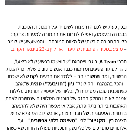
ובכן, כעת יש לכם הזדמנות לשים יד על המכונית הכוכבת
בכבודה ובעצמה, ואפילו לתרום את התמורה למטרות צדקה:
כלי התחבורה היבשתי של הצוות המובחר – והמשעשע יש לומר
–
מוצע במכירה פומבית שתיערך און ליין ב-23 בינואר הקרוב
.
חברי
A Team
, בוגרי וייטנאם "שהואשמו בפשע שלא ביצעו",
נהגו לפתור פשעים ומזימות כנגד אנשים טובים שלא זכו להגנת
הרשויות, ומה שחשוב יותר – ללמד את הרעים לקח שלא ישכחו
– והכל בהנהגת "הקולונל"
ג'ון (
"
חניבעל") סמית
ש"אהב
כשתוכנית טובה מסתדרת", ובליווי של יפיפייה תורנית. עלילות
אמנם לא היו החלק החזק של תוכנית הטלוויזיה שנחשבה לאחת
האהובות ביותר בתקופתה, אבל אי אפשר היה שלא להתאהב
בדמויות הססגוניות של חברי הצוות, או בשילוב המופלא שהיא
הציגה בין "
מקגייור
" לבין "
משימה בלתי אפשרית
" – עם
אלתורים מופרכים של כלי נשק ותוכניות פעולה הזויות שאיכשהו