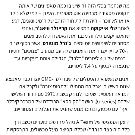
מה שנחמד בכלי הזה זה שיש בו כמה מאפיינים של אותה
תקופה מסעירה מבחינה אוטומוטיבית. העידן – למי שלא נולד
אז או לא זוכר – היה תחילת תור הזהב של ה'מיניוואנים', רגע
לאחר ש
לי אייקוקה
המציא את
קרייזלר וויאג'ר
, ואחרי
שהאמריקנים גילו זה מכבר את האפשרות להסב ואנים
מסחריים לשימושים יומיומיים.
ג'נרל מוטורס
, אשר בסוף שנות
ה-70 עדיין ייצרה את הוואנים שלה עם מנועים "צנועים" יחסית
– בנפח של 4.1 ליטרים "בלבד", הגדילה אותם בעקביות עד
שנעצרה לבסוף על 7.4 ליטרים.
ואנים שנשאו את הסמלים של שברולט ו-GMC יוצרו כבר מאמצע
שנות השישים, אבל הם התחילו "לתפוס צורה" ולקבל את
המראה האופייני שמוכר לנו רק בשנת 1971 עם הדור השלישי
שלהם (G-series), כאשר "הקופסא" הבודדת של המרכב קיבלה
"אף" עם מכסה, ובתוכו מנוע שהניע את הגלגלים האחוריים.
הוואן הספציפי של A Team ניהל מרדפים סוערים (כשבדרך
כלל היה בצד הנרדף) שכללו קפיצה מעל מכשולים, התרסקויות