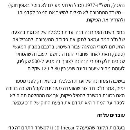
נהיגה), תשל"ז-1977 (וככל הידוע מעולם לא בוטל באופן חוקי)
– משרד התחבורה לא הצליח להשיב את המצב לקדמותו
ולהחזיר את הפיקוח.
בחצי השנה האחרונה דנה ועדת הכלכלה של הכנסת בהצעה
של ח"כ חמד עמאר לתקן את פקודת התעבורה ולהגביל את
התשלום למורי הנהיגה עבור השימוש ברכבם במבחן המעשי
(טסט), וזאת לאחר שחברי הועדה נחשפו לעובדה שהמחיר
שגובים חלק ממורי הנהיגה לצורך זה מגיע ל-500 שקלים,
לעומת מחיר שיעור נהיגה שנע בין 80 ל-120 שקלים.
בישיבה האחרונה של ועדת הכלכלה בנושא זה, לפני מספר
ימים, אמר ח"כ דוד צור שהוועדה מעוניינת לקבל תשובה ברורה
האם בכוונת המשרד להטיל פיקוח, אך אם ההחלטה תהיה לא
לפקח על המחיר היא תקדם את הצעת החוק של ח"כ עמאר.
עובדים על זה
בעקבות תלונה שהגיעה ל-thecar פנינו למשרד התחבורה כדי