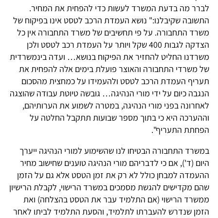
לברר מה בדעת המשרד לעשות כדי להפחית את המחיר.
התשובה שקיבלנו:" נושא העמדת הרכב לטסט אינו בפיקוח של
משרד התחבורה. על פי תחשיבים של משרד התחבורה אין כל
הצדקה לגבות 400 שקל ויותר על העמדת רכב לטסט ולכן
משרדנו החליט להחזיר את הפיקוח בנושא… ועדה בינמשרדית
של משרדי התחבורה והאוצר פועלת בימים אלה להפחית את
תעריף העמדת הרכב לטסט ולהעמידו על כמחצית מהסכום
הנגבה כיום על ידי מורי הנהיגה… גובשה טיוטת עבודה שהוצגה
לאחרונה בפני מורי הנהיגה, במטרה לשמוע את הערותיהם,
וההערכה היא כי בתוך מספר שבועות תתקבל החלטה על
הפחתת התעריף".
במשרד התחבורה הבטיחו לנו שהשימוע למורי הנהיגה ייערך
היום (ד'), אם כי לדבריהם מורי הנהיגה טוענים שחישוב מחיר
ההעמדה למבחן כולל לא רק את זמן הטסט אלא גם על הזמן
שהם מקדישים להגשת מסמכים במשרד הרישוי, לקבלת הרישיון
ממשרד הרישוי (אם התלמיד עבר את הטסט בהצלחה) ואת
הזמן שנדרש להעברתו לתלמיד, והסעת התלמיד לביתו לאחר