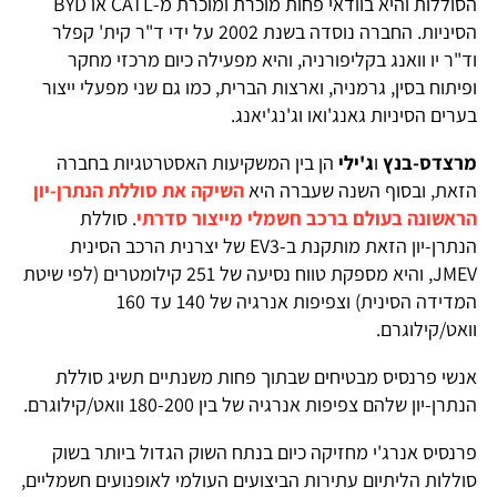
הסוללות והיא בוודאי פחות מוכרת ומוכרת מ-CATL או BYD
הסיניות. החברה נוסדה בשנת 2002 על ידי ד"ר קית' קפלר
וד"ר יו וואנג בקליפורניה, והיא מפעילה כיום מרכזי מחקר
ופיתוח בסין, גרמניה, וארצות הברית, כמו גם שני מפעלי ייצור
בערים הסיניות גאנג'ואו וג'נג'יאנג.
מרצדס-בנץ
ו
ג'ילי
הן בין המשקיעות האסטרטגיות בחברה
הזאת, ובסוף השנה שעברה היא
השיקה את סוללת הנתרן-יון
הראשונה בעולם ברכב חשמלי מייצור סדרתי
. סוללת
הנתרן-יון הזאת מותקנת ב-EV3 של יצרנית הרכב הסינית
JMEV, והיא מספקת טווח נסיעה של 251 קילומטרים (לפי שיטת
המדידה הסינית) וצפיפות אנרגיה של 140 עד 160
וואט/קילוגרם.
אנשי פרנסיס מבטיחים שבתוך פחות משנתיים תשיג סוללת
הנתרן-יון שלהם צפיפות אנרגיה של בין 180-200 וואט/קילוגרם.
פרנסיס אנרג'י מחזיקה כיום בנתח השוק הגדול ביותר בשוק
סוללות הליתיום עתירות הביצועים העולמי לאופנועים חשמליים,