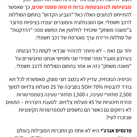
מבטיחות לנו הבטחות ברוח זו מזה מספר שנים
, כך שאפשר
להתייחס לנתונים האלה כאל "הגביע הקדוש" בתחום הסוללות
לרכב חשמלי. אם הטכנולוגיה והמוצרים יעמדו בציפיות מדובר
ב"משנה משחק" שיכחיד לחלוטין את החשש מפני "הזדקנות"
של סוללות וירידת ערך מוטרפת של רכב חשמלי.
יחד עם זאת – לא מיותר להזהיר שכדאי לקחת כל הבטחה
בעירבון מוגבל מפני שמידי שני וחמישי אנחנו מתבשרים על
"משנה משחק" כזה או אחר בתחום הסוללות לרכב חשמלי.
הכימיה הנוכחית, עדיין לא במצב חצי מוצק, מאפשרת לכל תא
בודד להבטיח 70% SOH בסביבה של 25 מעלות צלזיוס למשך
2,500 מחזורי טעינה, ו-1,500 מחזורי טעינה בטמפרטורות
מזרח תיכוניות של 45 מעלות צלזיוס. לטענת היצרנית – התאים
לא ניזוקים גם כאשר הם נחשפים לטמפרטורות הקיצוניות
שנזכרו לעיל.
פרנסיס אנרג'י
היא לא אחת מן החברות המובילות בעולם