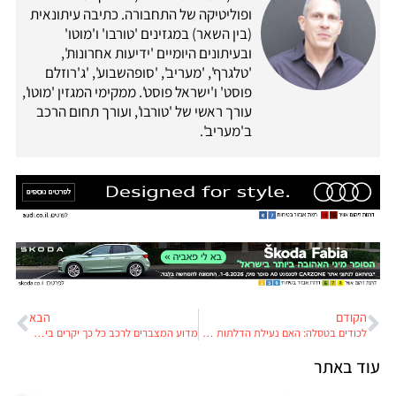
ופוליטיקה של התחבורה. כתיבה עיתונאית
(בין השאר) במגזינים 'טורבו' ו'מוטו'
ובעיתונים היומיים 'ידיעות אחרונות',
'טלגרף', 'מעריב', 'סופהשבוע', 'ג'רוזלם
פוסט' ו'ישראל פוסט'. ממקימי המגזין 'מוטו',
עורך ראשי של 'טורבו', ועורך תחום הרכב
ב'מעריב'.
הקודם
הבא
לכודים בטסלה: האם נעילת הדלתות של טסלה מסכנת חיים?
מדוע המצברים לרכב כל כך יקרים בישראל ומי צריך מצבר Start Stop?
עוד באתר