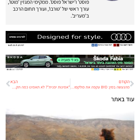
פוסט' ו'ישראל פוסט'. ממקימי המגזין 'מוטו',
עורך ראשי של 'טורבו', ועורך תחום הרכב
ב'מעריב'.
הקודם
הבא
מהנעשה בסין: BYD עקפה את פולקסווגן ואת טויוטה אל ראשות טבלת המכירות
"אמינות יפנית"? לא תאמינו כמה תקלות יש במיזוג האוויר של סובארו
עוד באתר