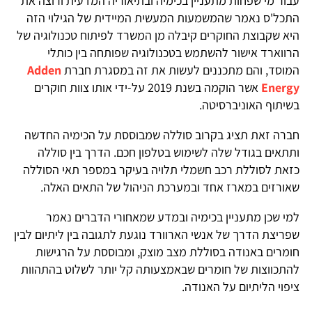
עבור מי שפחות מתעניין בכימיה ובתיאוריה המדעית ורוצה את
התכל'ס נאמר שהמשמעות המעשית המיידית של הגילוי הזה
היא שקבוצת החוקרים קיבלה מן המשרד לפיתוח טכנולוגיה של
הרווארד אישור להשתמש בטכנולוגיה שפותחה בין כותלי
המוסד, והם מתכננים לעשות את זה במסגרת חברת
Adden
Energy
אשר הוקמה בשנת 2019 על-ידי אותו צוות חוקרים
בשיתוף האוניברסיטה.
חברה זאת תציג בקרוב סוללה שמבוססת על הכימיה החדשה
ותתאים בגודל שלה לשימוש בטלפון חכם. הדרך בין סוללה
כזאת לסוללת רכב חשמלי תלויה בעיקר במספר תאי הסוללה
שאורזים במארז אחד ובמערכת הניהול של התאים האלה.
למי שכן מתעניין בכימיה ובמדע שמאחורי הדברים נאמר
שפריצת הדרך של אנשי הארוורד נוגעת לתגובה בין ליתיום לבין
חומרים באנודה בסוללת מצב מוצק, ומבוססת על הרגישות
להתכווצות של חומרים שבאמצעותה קל יותר לשלוט בהתהוות
ציפוי הליתיום על האנודה.