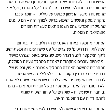
החשיבות הגדולה ביותר של המחקר נובעת מן השיטה החדשה
שהחוקרים פיתחו לשימוש בחומרי "הגנה" על האנודה, ועל אף
שהפיתוח המעשי הראשון מבוסס על סיליקון – חומר שכבר
נחקר לעומק ונעשה בו שימוש בדיוק לצורך הזה – הם טוענים
שהעיקרון המדעי שהם חשפו מתאים לעשרות חומרים
פוטנציאליים נוספים.
המחקר מתמקד באחד האתגרים הגדולים ביותר בתחום
הסוללות: 'דנדריטים' שנוצרים על פני שטח האנודה ומשתרשים
לתוך האלקטרוליט. הדנדריטים, שנוצרים באופן שגרתי כאשר
יוני ליתיום עוברים מהקתודה לאנודה במהלך טעינת הסוללה,
מתחברים למשטח האנודה בתהליך שמכונה ציפוי, ובסופו של
דבר יוצרים קצר בין הקוטב החיובי לשלילי. מה שמאפשר
לדנדריטים המעצבנים האלה להכות שורש הוא משטח לא אחיד
ולא הומוגני של האנודה, ומספר רב של חברות ומיזמים – בהם
גם חברות ישראליות – שוקדים על פיתוח שיטות שונות
להתמודדות עם התופעה הזאת.
המחקר החדש מצא שיטה לשימוש בחלקיקי סיליקון בגודל