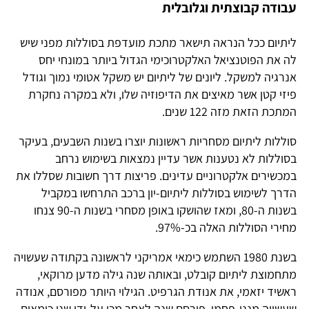
עבודה קבוצתית וגלובלית
ליתיום ככל הנראה תישאר מתכת מועדפת בסוללות מפני שיש
לה את הפוטנציאל האלקטרוכימי הגדול ביותר במונחי יחס
אנרגיה למשקל. ליונים של ליתיום יש משקל אטומי נמוך וגודל
פיזי קטן אשר מאיצים את הדיפוזיה שלו, ולא במקרה נחקרת
המתכת הזאת מזה 122 שנים.
סוללות ליתיום מסחריות ראשונות יוצרו בשנות השבעים, בעיקר
בסוללות לא נטענות אשר עדיין נמצאות בשימוש נרחב
במכשירים אלקטרוניים עדינים. פריצות דרך חשובות שסללו את
הדרך לשימוש בסוללות ליתיום-יון ברכב התרחשו במקביל
בשנות ה-80, ומאז שהושקו באופן מסחרי בשנות ה-90 צנחו
מחירי הסוללות האלה בכ-97%.
בשנת 1980 השתמש כימאי אמריקני לראשונה בקתודה שעשויה
מתחמוצת ליתיום קובלט, ובאותה שנה גילה מדען מרוקאי,
ראשיד יזאמי, את אנודת הגרפיט. הגילוי היותר מפורסם, אנודה
שעשויה מננו-פחמן, פורסם שנה לאחר מכן על-ידי שני כימאים