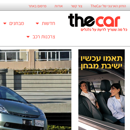
החזון הארגוני של TheCar
צור קשר
אודות
פרסום באתר
חדשות
מבחנים
צרכנות רכב