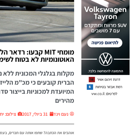
מומחי MIT קבעו: רד
האוטונומיות לא בטוח לשימ
מקלות בגלגלי המכונית ללא נ
הברית קובעים כי מכ"מ הלייז
המיועדת למכוניות בייצור סדר
מהירים
נעם וינד
31 ביולי, 2017
צילום: יח״צ ar
אוהבים את הכתבה? שתפו אותה עם חברים, בעמו