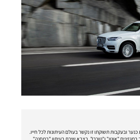
כנער ובעקבות תשוקתו זו נקשר בעולם העיתונות לכל חייו.
במגזינים "אוטו" ו"טורבו", בצבא שירת בעיתון "במחנה"