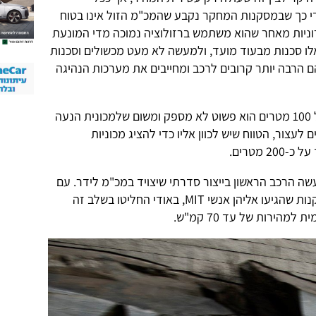
 כך שבמסקנות המחקר נקבע שהמכ"מ הזול אינו בטוח
רוניות מאחר שהוא משתמש ברזולוציה נמוכה מדי המונעת
אלו סכנות מבעוד מועד, ולמעשה לא מעט מכשולים וסכנות
 הרבה יותר קרובים לרכב ומחייבים את מערכות הנהיגה
מחברי המחקר מציינים שטווח גילוי של 100 מטרים הוא פשוט לא מספק ומשום שלמכונית הנעה
110 קמ"ש לוקח כ-100 מטרים לעצור, הטווח שיש לכוון אליו כדי להציג מכוניות
 מטרים.
אודי יהיה למעשה הרכב הראשון בייצור סדרתי שיצויד במכ"מ לידר. עם
זאת, ככל הנראה מסיבות דומות למסקנות שהגיעו אליהן אנשי MIT, באודי החליטו בשלב זה
הירות של עד 70 קמ"ש.