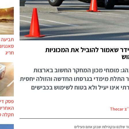
תביעה י
סאנגיונ
אר הלידר שאמור להוביל את המכוניות
חריג
וש
הג: מומחי מכון המחקר החשוב בארצות
ר התלת מימדי בגרסתו החדשה והזולה יחסית
תי אינו יעיל ולא בטוח לשימוש בכבישים
פסק דין
האחריות
Thec
תקלה ס
ד שלכם ובקהילות שבהן אתם פעילים