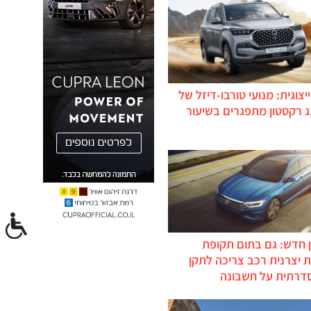
יצוגית: מנועי טורבו-דיזל של
ג רקסטון מתפגרים בשיעור
 חדש: גם בתום תקופת
 יצרנית רכב צריכה לתקן
דרתית על חשבונה