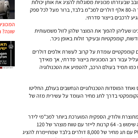
ב שבעזרתו מכוניות מסוגלות להציג את אותן יכולות
אוטונומיות מלאות. עם תג מחיר באזור ה-80 אלף דולרים למכ"מ בלבד, ברור מעל לכל ספק
יע לרכבים בייצור סדרתי.
המכונית
נו שעליהן להפוך את המוצר שלהן לזול משמעותית
שונה? ח
שות, קומפקטיות ובעיקר זולות באופן ניכר.
 קומפקטיים עומדת על קרוב לעשרת אלפים דולרים
ליל עבור רוב המכוניות בייצור סדרתי, אך מאידך
מו תמיד בעולם הרכב, להטמיע את הטכנולוגיה
וסטס ואחד המוסדות הטכנולוגיים הנחשבים בעולם, החליטו
 הקומפקטי בדרך לתג מחיר העומד על עשירית מזה של
יחידות מתוצרת וולודין, הספקית המוערכת ביותר למכ"מי לידר
בעולם, האחת מדגם HDL-64E העושה שימוש ב- 64 קרנות לייזר עם טווח מוצהר של 120
מטרים, והשניה מדגם חדש בשם PUCK עם תג מחיר של 8,000 דולרים בלבד שמתיימרת להציג