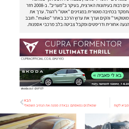
ומשם המשיך לשנים רבות בעיתונות הארצית, בעיקר ב"מעריב". ב-2008 חזר
מקד בכתיבה מוטורית במגזינים "אוטו" ו"הגה". ערך את
אתר האינטרנט "מוטוקאר" והקים וערך את ערוץ הרכב באתר "mako". חובב
נעה אחורית ודריפטים ומקבל צביטה בלב מרכבי אספנות.
הבא
מביא לקוח
שמאלנים נמאסתם: נבאדה מפנה את הנתיב השמאלי