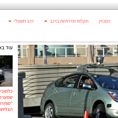
המגזין
תקלות סדרתיות ברכב
רכב חשמלי
עוד בא
כלמוביל
שמערכו
"מותרו
הצליחו 