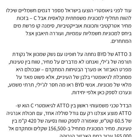
עוד לפני גיאומטרי הוצעו בישראל מספר דגמים חשמליים שיכלו
להוות תחליף למכונית משפחתית קלאסית אבל C – בזכות
מחיר אטרקטיבי ותכונות אובייקטיביות, סימנה קו פרשת מים
ביחס למכוניות חשמליות עממיות, ועוררה תיאבון אצל
המתחרים.
3 ATTO של BYD נחתה על חופינו עם נשק שמכוון אל נקודת
תורפה של ג'ילי, ואנחנו לא מדברים על מחיר, טווח בין טעינות,
מפרט האבזור או מערך הבטיחות המתקדם – שבכולם היא
מסתכלת לגיאומטרי בלבן של העיניים, אלא פשוט מאד על
מלאי של מכוניות. אנשי BYD ראו מה חסר לג'ילי, תרתי משמע,
ונערכו לספק כאן אלפי יחידות.
הבדל טכני משמעותי ראשון בין ATTO לגיאומטרי C הוא ש-
ATTO מוצע אצלנו רק עם גודל סוללה אחד, עם תכולת אנרגיה
של 60.5 קוט"ש, שאמורה לספק טווח נסיעה של 420 ק"מ בין
טעינות. מחיר המכונית מתחיל ב-156,500 שקלים ומתקדם אל
165,000 עבור רמת האבזור הגבוהה.