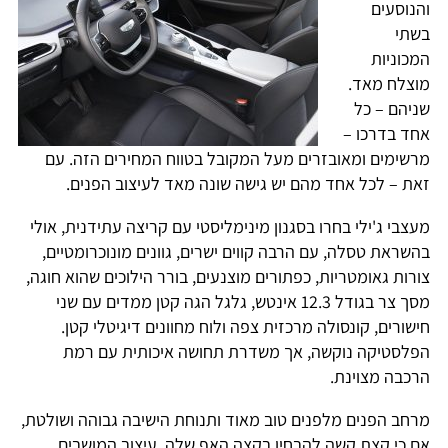
והנוסעים
בשתי
המכוניות
מוצלח מאד.
שניהם – כל
אחד בדרכו –
מרשימים ומאובזרים מעל המקובל בטווח המחירים הזה. עם
זאת – לכל אחד מהם יש גישה שונה מאד לעיצוב הפנים.
מעצבי ג'ילי בחרו בסגנון מינימליסטי עם קריצה עתידנית, אולי
בהשראת טסלה, עם הרבה קווים ישרים, גוונים מונוכרומטיים,
צורות גאומטריות, כפתורים מוצנעים, בורר הילוכים שהוא חוגה,
מסך צר בגודל 12.3 אינטש, גלגל הגה קטן ממדים עם שני
חישורים, קונסולה מרכזית צפה ולוח מחוונים דיגיטלי קטן.
הפלסטיקה נוקשה, אך משדרת תחושה איכותית עם רמת
הרכבה מצוינת.
מרחב הפנים מלפנים טוב מאוד ותנוחת הישיבה גבוהה ושולטת,
אם כי קצת קשה להבחין בקצה האף שלה. עיצוב המושבים