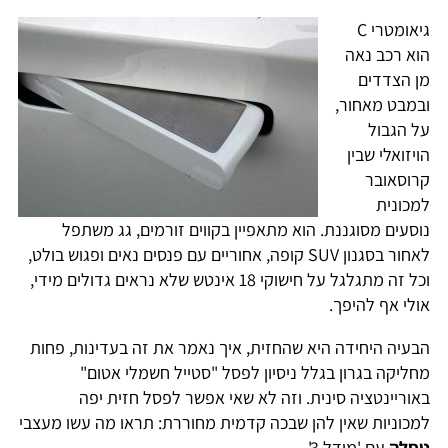
גיאומטרי C
הוא רכב נאה
מן הצדדים
ובמבט מאחור,
על הגבול
הויזואלי שבין
קרוסאובר
למכונית
נוסעים מסוגננת. הוא מתאפיין בקווים זורמים, גג משתפל
לאחור בסגנון SUV קופה, אחוריים עם פנסים נאים ופגוש בולט,
וכל זה מתגלגל על חישוקי 18 אינטש שלא נראים גדולים מידי,
אולי אף להיפך.
הבעיה היחידה היא שהחזית, איך נאמר את זה בעדינות, פחות
מחליקה בגרון בגלל ניסיון לפסל "סטייל חשמלי אטום"
באוריינטציה סינית. וזה לא שאי אפשר לפסל חזית יפה
למכוניות שאין להן שבכה קדמית מחוררת: תראו מה עשו מעצבי
טסלה
עם 'מודל 3'.