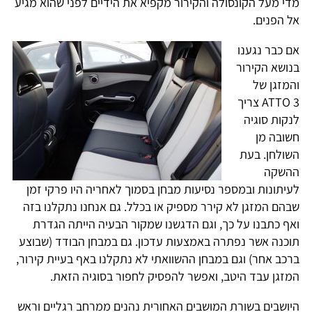
מדי מעל הקונסולה והקירור מקפיא את הידיים לפני שהוא מגיע
אל הפנים.
אם כבר נגענו
בנושא הקירור
והמזגן של
ATTO 3 צריך
לנקות סוגיה
חשובה מן
השולחן. בעת
ההשקה
לעיתונות ובמספר נסיעות מבחן בסמוך לאחריה היו פרקי זמן
שבהם המזגן לא קירר מספיק או בכלל. גם אנחנו נתקלנו בזה
ואף כתבנו על כך, וגם הדגשנו שמקור הבעיה הייתה הגדרת
תוכנה אשר נפתרה באמצעות עדכון. גם במבחן הבודד (שבוצע
ברכב אחר) וגם במבחן ההשוואתי לא נתקלנו באף בעיית קירור,
המזגן עבד היטב, ואפשר להפסיק לחפור בסוגיה הזאת.
היושבים בשורת המושבים האחורית נהנים ממרחב רגליים וראש