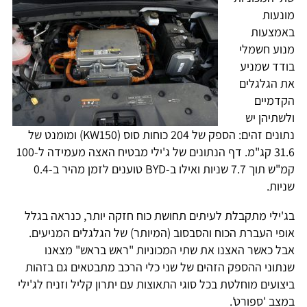
מונעות
באמצעות
מנוע חשמלי
בודד שמניע
את הגלגלים
הקדמיים
ולשתיהן יש
נתונים זהים: הספק של 204 כוחות סוס (KW150) ומומנט של
31.6 קג"מ. דף הנתונים של ג'ילי מבטיח האצה מעמידה ל-100
קמ"ש תוך 7.7 שניות ואילו ב-BYD טוענים לזמן מהיר ב-0.4
שניות.
בג'ילי מתקבלת לעיתים תחושת כוח חזקה יותר, כנראה בגלל
אופי העברת הכוח והסבסוב (המיותר) של הגלגלים המניעים.
אבל כאשר האצנו את שתי המכוניות "ראש בראש" מצאנו
שנתוני ההספק הזהים של שני כלי הרכב מתבטאים גם בזהות
ביצועים מוחלטת בכל סוגי התאוצות עם יתרון קליל וזניח לג'ילי
במצב 'ספורט'.