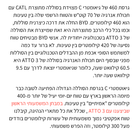
גרסת 460 של גיאומטרי C מצוידת בסוללה מתוצרת CATL עם
תכולת אנרגיה של 70 קוט"ש והטווח הרשמי שלה בין טעינות
הוא 460 קילומטרים. BYD החלה את דרכה כיצרנית סוללות,
וכמו בכל כלי הרכב מתוצרתה היא זאת שמייצרת את הסוללה
של ATTO 3 בטכנולוגיה ייחודית לה. אנשי BYD מבטיחים טווח
נסיעה של 420 קילומטרים בין טעינות. לא ברור עד כמה
למשתמש הסופי אכפת מן ההבדלים הטכנולוגיים בין הסוללות
מפני שבסוף היום תכולת האנרגיה בסוללה של ATTO 3 היא
60.5 קילוואט שעה, כלומר שגיאומטרי יוצאת לדרך עם 9.5
קילוואט שעה יותר.
גיאוטמטרי C בגרסת הסוללה הגדולה הפתיעה לטובה כבר
מיומה הראשון בארץ עם טווח יום-יומי יעיל של יותר מ-400
קילומטרים "אמיתיים" בין טעינות.
במבחן המשמעותי הראשון
שביצענו עם ATTO 3
, שכלל את כל מתארי הנהיגה, קיבלנו
טווח אפקטיבי נמוך משמעותית של עשרות קילומטרים בודדים
מעל 300 קילומטר, וזה הפרש משמעותי.