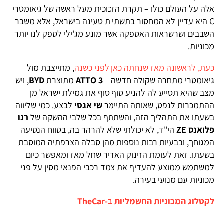
אלה על העולם כולו – תקרת הזכוכית מעל ראשה של גיאומטרי
C היא עדיין לא המחסור בתשתיות טעינה בישראל, אלא משבר
השבבים ושרשראות האספקה אשר מונע מג'ילי לספק לנו יותר
מכוניות.
כעת, לראשונה מאז שנחתה כאן לפני כשנה
, מתייצבת מול
גיאומטרי מתחרה שקולה חדשה –
ATTO 3
מתוצרת
BYD
, ויש
מצב שהיא תסייע לה להניע סוף סוף את גמילת ישראל מן
ההתמכרות לנפט, שאותה התיימר
שי אגסי
לבצע. כמי שליווה
בשעתו את התהליך הזה, והשתתף בכל שלבי ההשקה של
רנו
פלואנס ZE
הי"ד, לא יכולתי שלא להרהר בה, בטווח הנסיעה
המגוחך, ובבעיות רבות נוספות מהן סבלה הצרפתיה המוסבת
בשעתו. זאת לעומת הזינוק האדיר שחל מאז ומאפשר כיום
למשתמש ממוצע להעדיף את צמד רכבי הפנאי מסין על פני
מכוניות עם מנועי בעירה.
לקטלוג המכוניות החשמליות ב-TheCar