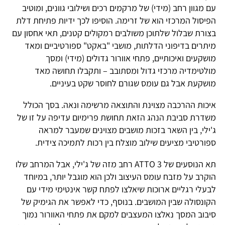
עם מגוון רחב (מידי) של מרקמים רכים ושילובי גוונים, ומוטיב
הפיסול המרכזי הוא של זרימה. הוסיפו לכך ידיות פתיחת דלת
בצורת שבלול שלתוכן משולבים רמקולים קטנים, תאי אחסון עם
מיתרים בדיפוני הדלתות, מושבי "באקט" ספורטיביים ומאד
מושקעים ואיכותיים, פתחי אוורור גדולים (מידי) ומסך
מולטימדיה מרכזי גדול ומסתובב – ותקבלו תחושה מאד
מושקעת אבל גם עומס שגורם לחוסר שקט בעיניים.
איכות ההרכבה מצוינת והתוצאה מרשימה ונאה. בסך הכולל
משדרת סביבת הנהג הזאת תחושת פרימיום עדיפה על זו של
ג'ילי, בין השאר בזכות מושבים מצוינים שמעבר למראה
ספורטיבי מציעים שילוב מוצלח בין רכות לתמיכה צידית.
תא הנוסעים של ATTO 3 רחב מזה של ג'ילי, אבל המרחב שלו
הוקרב על מזבח עומס העיצוב ולכן הוא מוגבל יותר, במיוחד
לבעלי רגליים ארוכות שיאלצו לפתח קשר אינטימי מידי עם
הקונסולה שבין המושבים. בנוסף, כדי לאפשר את הגימיק של
סיבוב המסך נאלצו המעצבים למקם את פתחי האוורור נמוך