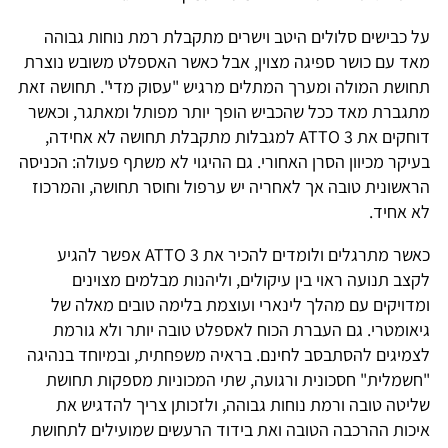
על כבישים סלולים היטב וישרים מתקבלת רמת נוחות גבוהה
מאד עם כושר ספיגה מצוין, אבל כאשר האספלט משובש נוצרת
תחושת המולה ומערך המתלים מרגיש "עסוק מדי". תחושה זאת
מתגברת מאד ככל שהכביש הופך יותר מפותל ומאתגר, וכאשר
דוחקים את ATTO 3 למגבלות מתקבלת תחושה לא אחידה,
בעיקר מכיוון הסרן האחורי. גם ההיגוי לא משתף פעולה: הכניסה
הראשונית טובה אך לאחריה יש ערפול וחוסר תחושה, והמרכוז
לא אחיד.
כאשר מתרגלים ולומדים להכיר את ATTO 3 אפשר להגיע
לקצב תנועה ראוי בין עיקולים, וליהנות מבלמים מצוינים
ומדויקים עם מהלך לינארי ועוצמת בלימה טובים מאלה של
גיאומטרי. גם העברת הכוח לאספלט טובה יותר ולא גורמת
לצמיגים להסתבסב לחינם. בראיה משפחתית, ובמיוחד בנהיגה
"חשמלית" חסכונית ורגועה, שתי המכוניות מספקות תחושת
שליטה טובה ורמת נוחות גבוהה, ולזכותן צריך להדגיש את
איכות ההרכבה הטובה ואת בידוד הרעשים שמועילים לתחושת