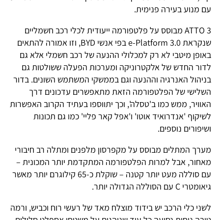
עם מנוע בעירה פנימית.
ATTO 3 מבוסס על פלטפורמה ייעודית לכלי רכב חשמליים
שנקראת e-Platform 3.0 בפי אנשי BYD, וזו אמורה להתאים
באופן מיטבי לא רק למכלולי ההנעה של רכב חשמלי אלא גם
לדור החדש של אלקטרוניקה ומערכות הפעלה ששולטות גם
בניהול האנרגיה וההנעה וגם בממשקי המשתמש השונים. בדור
השלישי של הפלטפורמה הזאת מתאפשרים עדכונים דרך
האוויר, ממש כמו ב'טסלה', וכך יתווספו בעתיד הקרוב האפשרות
לשיקוף 'אנדרואיד אוטו' ו'אפל קאר פליי' כמו גם תכונות
ושיפורים נוספים.
מערך המתלים מבוסס על מקפרסון מלפנים ומתלה רב חיבורי
מאחור, אבל למרות הפלטפורמה המתקדמת יותר המכונית –
עם סוללה מעט יותר קטנה – שוקלת כ-65 קילוגרם יותר מאשר
גיאומטרי C עם הסוללה הגדולה יותר.
לשני כלי הרכב יש בידוד מוצלח מאד של רעשי רוח וכביש, ורמה
טובה נוחות נסיעה כל עוד שנוהגים על משטחי אספלט סלולים