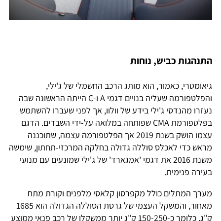
התנהגות כביש, נוחות
גיאומטרי, כאמור, הוא מותג הרכב החשמלי של ג'ילי,
והפלטפורמה שעליה בנויים דגמי A ו-C הייתה הראשונה שבה
נעזרו מהנדסי ג'ילי בידע של וולוו, אך לפני שעברו להשתמש
בפלטפורמת CMA שפותחה במלואה על-ידי השבדים. הדגם
עצמו הושק בשנת 2019 אך הפלטפורמה עצמה, שתוכננה
מראש כדי לאכלס סוללה גדולה בחלקה המרכזי-תחתון, שימשה
משנת 2016 את דגמי 'אמגארד' של ג'ילי שמונעים עם מנועי
בעירה פנימית.
מערך המתלים כולל מקפרסון קלאסי מלפנים וקורת מתח
מאחור, והמשקל העצמי של גרסת הסוללה הגדולה הוא 1685
ק"ג, כלומר כ-150-250 ק"ג יותר ממשקלו של רכב פנאי ממוצע