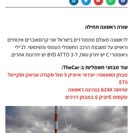
שורה ראשונה תחילה
לראשונה מעולם מתמודדים בישראל שני קרוסאוברים איכותיים
וראויים על משבצת הרכב החשמלי העממי והשימושי. לג'ילי
גיאומטרי C יש יתרון טווח, ל-BYD ATTO 3 יש יתרונות אחרים.
עוד מבחני חשמליות ב-TheCar:
מבחן השוואתי: יונדאי איוניק 5 מול סקודה אניאק וסקייוול
ET5
טויוטה bZ4X בנהיגה ראשונה
מקסוס Eיוניק 6 במבחן דרכים