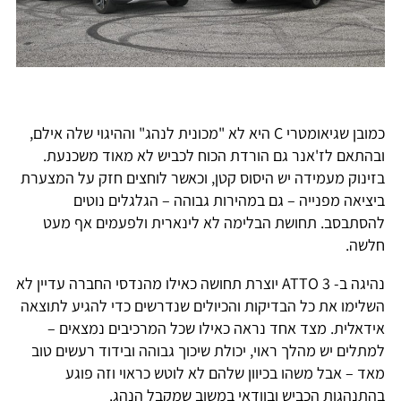
כמובן שגיאומטרי C היא לא "מכונית לנהג" וההיגוי שלה אילם,
ובהתאם לז'אנר גם הורדת הכוח לכביש לא מאוד משכנעת.
בזינוק מעמידה יש היסוס קטן, וכאשר לוחצים חזק על המצערת
ביציאה מפנייה – גם במהירות גבוהה – הגלגלים נוטים
להסתבסב. תחושת הבלימה לא לינארית ולפעמים אף מעט
חלשה.
נהיגה ב- ATTO 3 יוצרת תחושה כאילו מהנדסי החברה עדיין לא
השלימו את כל הבדיקות והכיולים שנדרשים כדי להגיע לתוצאה
אידאלית. מצד אחד נראה כאילו שכל המרכיבים נמצאים –
למתלים יש מהלך ראוי, יכולת שיכוך גבוהה ובידוד רעשים טוב
מאד – אבל משהו בכיוון שלהם לא לוטש כראוי וזה פוגע
בהתנהגות הכביש ובוודאי במשוב שמקבל הנהג.