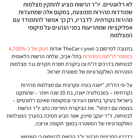
לא רלוונטיים. יו"ר הרשות מציע להתקין מצלמות
שמודדות מהירות ממוצעת, במקום אלה שמתעדות
מהירות נקודתית. לדבריו, רק כך אפשר להתמודד עם
אפליקציות שמתריעות בפני הנהגים על מיקומי
המצלמות
בתגובה לפרסום ב-ynet ו-TheCar אודות
זינוק של כ-4,700%
במספר דו"חות המהירות
בתל-אביב, שלחה הרשות הלאומית
לבטיחות בדרכים דו"ח ובו ביקורת חסרת תקדים נגד מצלמות
המהירות האלקטרוניות של משטרת ישראל.
על-פי הדו"ח, "ישנה בעיה עקרונית עם מצלמות מהירות
נקודתיות – בטכנולוגיה ישנה, בת 20 שנה ויותר – שהותקנו
בישראל בעיקר בתחום העירוני ובמקומות שאינם רלוונטיים –
בצומת עם רמזור". את הביקורת החריפה כתב יו"ר הרשות
לבטיחות, ד"ר יעקב שיינין, אשר הביע תמיכה במערך המצלמות
האלקטרוניות של המשטרה במשך תקופה ארוכה.
בדבריו החריפים מבהיר יו"ר הרשות לבטיחות כי השימוש