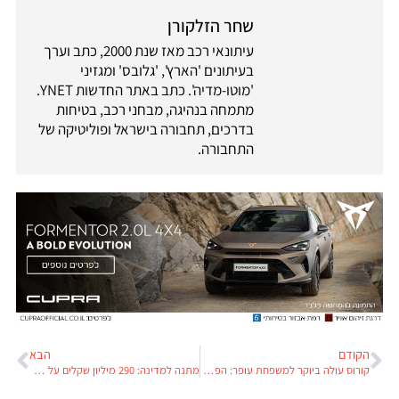
שחר הזלקורן
עיתונאי רכב מאז שנת 2000, כתב וערך
בעיתונים 'הארץ', 'גלובס' ומגזיני
'מוטו-מדיה'. כתב באתר החדשות YNET.
מתמחה בנהיגה, מבחני רכב, בטיחות
בדרכים, תחבורה בישראל ופוליטיקה של
התחבורה.
הקודם
הבא
קורוס עולה ביוקר למשפחת עופר: הפסידה כרבע מיליארד דולר
מתנה למדינה: 290 מיליון שקלים על חשבון הנהגים