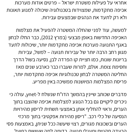
אחראי על פעילות משטרת ישראל – פרטים אודות מערכות
אכיפה מתקדמות, שמצוידות בטכנולוגיה שיכולה למנוע תאונות
ולא רק לתעד את הנהגים שבמצעים עבירות.
למעשה, עוד לפני שהחלה המשטרה להפעיל את מצלמות
האכיפה החדשות באופן מבצעי (במרץ 2012), כבר החלו לבחון
באגף התנועה מערכות אכיפה מתקדמות יותר, שיכולות לתעד
מגוון רחב הרבה יותר של עבירות תנועה – למשל, עבירות
בריונות שונות, כמו חציית קו הפרדה לבן, נסיעה בשול הדרך
וחסימת צומת. אולם, למרות שעברו כבר כארבע שנים מאז
החליטה המשטרה לבחון טכנולוגיות אכיפה מתקדמות יותר,
פריסת המצלמות המיושנות ממשיכה באין מפריע.
מדברים שכותב שיינין בהמשך הדו"ח שנשלח ל-ynet, עולה כי
ניכרים ליקויים גם בכל הנוגע למצלמות אכיפה שהוצבו בתוך
הערים, וראוי להחליף אותן באמצעי תשתית לריסון מהירויות
הנסיעה של כלי רכב. "ריסון מהירות אפקטיבי בתוך מרכזי
הערים ובשכונות מגורים, רצוי שיעשה ככל שניתן, באמצעות פסי
הרעדה תקניים ומעגלי תנועה, בדומה למה שעושות בפועל