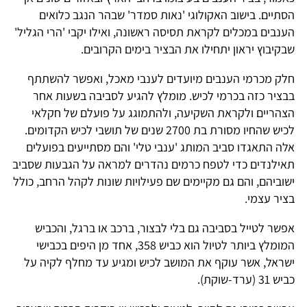
הסתיים. בישוב האקולוגי 'נאות סמדר' שבהר הנגב כלואים
הענבים במכלים לקראת תסיסה ראשונה, ואילו יקבי 'הרי הגליל'
שבקיבוץ יראון יתחילו את הבציר בימים הקרובים.
חלק מכרמי הענבים מיועדים לענבי מאכל, ואפשר להשתתף
בבציר כזה בכרמי לכיש. מומלץ להגיע לסביבה בשעות אחר
הצהריים ולקראת השקיעה, ולהתמוגג על פועלם של חקלאי
לכיש שהחיו מסורת בת 2700 שנים של תושבי לכיש הקדומים.
אלה התאגדו סביב המותג 'ענבי טלי' והם מסתייעים בפועלים
תאילנדים כדי לטפח כרמים נהדרים למראה על הגבעות שסביב
ישוביהם, והם גם מקיימים שם פעילויות שונות לקהל הרחב, כולל
בציר עצמי.
אפשר לטייל בסביבה גם בלי לבצור, ברכב או ברגל, והכביש
המומלץ ביותר לטיול הוא כביש 358, אחד מן היפים בכבישי
ישראל, אשר עוקף את המושב לכיש ומגיע עד מחלף לקיה על
כביש 31 (ערד-שוקת).