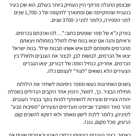
שבצפון התגלה מרתף היין העתיק ביותר בעולם, הוא שכן בעיר
כנענית שהתקיימה שם ומתוארך לתקופה של כ-1,700 שנים
לפני הספירה, כלומר לפני כ-3700 שנים.
בפרק כ"א של ספר שופטים כתוב: "…לכו וארבתם בכרמים.
וראיתם והנה אם יצאו בנות שילו לחולל במחולות ויצאתם
מהכרמים וחטפתם לכם איש אשתו מבנות שילו". בנות ישראל
יצאו אל הכרמים, לבושות לבן, לבצור את הענבים ולחולל בין
הכרמים. אחריהן, כנחיל הומה של דבורים, יצאו הגברים
הצעירים הלא נשואים "לצוד" לעצמם כלה.
בשנים האחרונות נעשו מספר ניסיונות לשחזר את הילולות
תחילת הבציר. כך, למשל, הזמין אחד היקבים הגדולים בשפלת
יהודה צעירים וצעירות להשתתף לפנות בוקר בבציר הענבים.
מהר מאד הסתבר שבימינו מעדיפים הצעירים "מסיבות טבע"
למיניהן, כלומר ללכת לישון מאוחר ולאו דווקא להשכים קום.
הרעיון, מכל מקום, נגנז.
כאמור, בציר הענבים בעיצומו ברחבי הארץ ובאזורים שונים אף