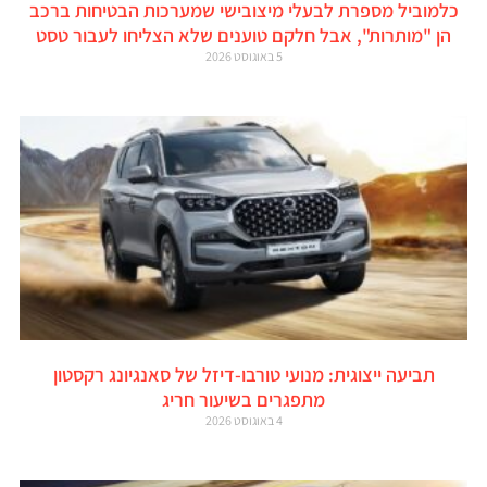
כלמוביל מספרת לבעלי מיצובישי שמערכות הבטיחות ברכב
הן "מותרות", אבל חלקם טוענים שלא הצליחו לעבור טסט
5 באוגוסט 2026
תביעה ייצוגית: מנועי טורבו-דיזל של סאנגיונג רקסטון
מתפגרים בשיעור חריג
4 באוגוסט 2026