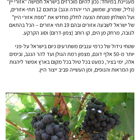
מעניינת במיוחד: נכון להיום מוכרזים בישראל חמישה "אזורי יין"
(גליל, שומרון, שמשון, הרי יהודה ונגב) ובתוכם 12 תתי-אזורים,
ועל השולחן מונחת הצעה לחלק מחדש את "מפת אזורי היין"
של ישראל לשבעה אזורים ובהם 19 תתי אזורים – הכל בהתאם
לגובה, מרחק מן הים, קו רוחב (צפון-דרום) וסוג הקרקע.
שטחי גידול של כרמי ענבים משתרעים כיום בישראל על-פני
יותר מ-50 אלף דונם, מצפון רמת הגולן ועד להר הנגב, ובימים
אלה, ימי בציר, כמעט בכל טיול בכל מקום בארץ אפשר ליהנות
מן המראות והנופים, ומן העשייה סביב ייצור היין.