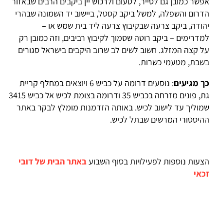
אפשר כמובן גם לסייר, לטעום ולרכוש יין ביקבים הרבים שבאזור
הדרום והשפלה, למשל ביקב קסטל, ביישוב יד השמונה שבהרי
יהודה, ביקב צרעה שבקיבוץ צרעה ליד בית שמש או –
למדרימים – ביקב רוטה שסמוך לקיבוץ רביבים, וזה כמובן רק
על קצה המזלג. חשוב לשים לב שרוב היקבים בישראל סגורים
בשבת, מטעמי כשרות.
כך מגיעים
: נוסעים דרומה על כביש 6 ויוצאים במחלף קריית
גת, פונים מזרחה בכביש 35 ודרומה בצומת לכיש אל כביש 3415
שמוליך עד לישוב לכיש. באותה הזדמנות מומלץ לבקר באתר
ההיסטורי המרשים שבתל לכיש.
הצעות נוספות לפעילויות בסוף השבוע
באתר הבית של דובי
זכאי