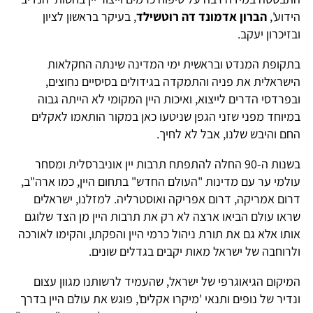
הידוע',
הברון אדמונד דה רוטשילד
, בעיקר בראשון לציון
ובזיכרון יעקב.
בתקופת המנדט ובראשית ימי המדינה שינתה החקלאות
הישראלית את פניה והתמקדה בגידולים בסיסיים נחוצים,
ובפרדסי הדרים לייצוא, ואיכות היין המקומי לא הייתה גבוה
במיוחד מפני שזני הגפן שניטעו כאן במקור הותאמו לאקלים
החם והיבש שלנו, אבל לא לחיך.
בשנות ה-90 החלה להתפתח תרבות יין אוניברסלית ומסחר
עולמי ער עם מדינות "העולם החדש" בתחום היין, כמו ארה"ב,
דרום אמריקה, דרום אפריקה ואוסטרליה. למזלנו, ישראלים
שראו עולם הביאו ארצה לא רק את תרבות היין מן הצד שלוגם
אותו אלא גם את תורת ניהול כרמי היין והפקתו, והקימו לאורכה
ולרוחבה של ישראל מאות יקבים בגדלים שונים.
המיקום הגיאוגרפי של ישראל, שהעמיד לרשותנו מגוון עצום
ונדיר של נופים ותנאי 'מיקרו אקלים', פוגש את עולם היין בדרך