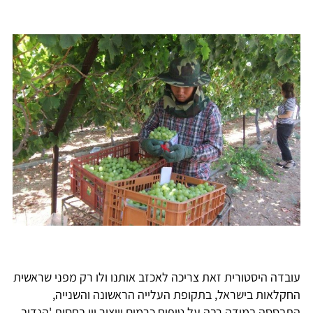
עובדה היסטורית זאת צריכה לאכזב אותנו ולו רק מפני שראשית
החקלאות בישראל, בתקופת העלייה הראשונה והשנייה,
התבססה במידה רבה על טיפוח כרמים וייצור יין בחסות 'הנדיב