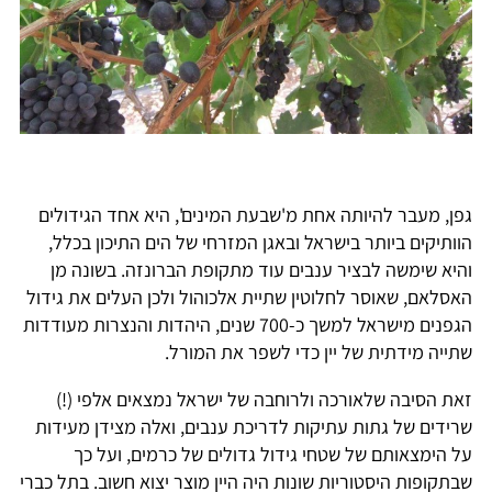
גפן, מעבר להיותה אחת מ'שבעת המינים', היא אחד הגידולים
הוותיקים ביותר בישראל ובאגן המזרחי של הים התיכון בכלל,
והיא שימשה לבציר ענבים עוד מתקופת הברונזה. בשונה מן
האסלאם, שאוסר לחלוטין שתיית אלכוהול ולכן העלים את גידול
הגפנים מישראל למשך כ-700 שנים, היהדות והנצרות מעודדות
שתייה מידתית של יין כדי לשפר את המורל.
זאת הסיבה שלאורכה ולרוחבה של ישראל נמצאים אלפי (!)
שרידים של גתות עתיקות לדריכת ענבים, ואלה מצידן מעידות
על הימצאותם של שטחי גידול גדולים של כרמים, ועל כך
שבתקופות היסטוריות שונות היה היין מוצר יצוא חשוב. בתל כברי